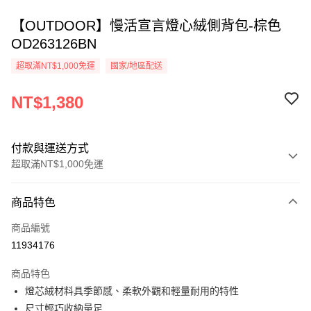
【OUTDOOR】慢活宣言燈心絨側背包-棕色
OD263126BN
超取滿NT$1,000免運
國家/地區配送
NT$1,380
付款與運送方式
超取滿NT$1,000免運
付款方式
商品特色
信用卡一次付款
商品編號
信用卡分期付款
11934176
3 期 0 利率 每期
NT$460
21家銀行
商品特色
6 期 0 利率 每期
NT$230
21家銀行
合作金庫商業銀行
第一商業銀行
燈芯絨材料具季節感、柔軟外觀和輕量耐用的特性
華南商業銀行
彰化商業銀行
合作金庫商業銀行
第一商業銀行
超商取貨付款
尺寸輕巧收納量足
上海商業儲蓄銀行
台北富邦商業銀行