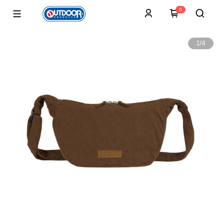
0
1
/
4