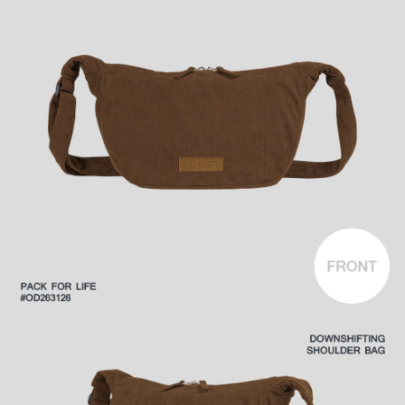
後付繳納相關費用。
付款後萊爾富取貨
※ 交易是否成功請以「AFTEE先享後付 」之結帳頁面顯示為準，若有關於
是否繳費成功／繳費後需取消欲退款等相關疑問，請聯繫「AFTEE先享後付
每筆NT$80，滿NT$1,000(含以上)免運費
客戶支援中心」
https://netprotections.freshdesk.com/support/home
7-11取貨付款
【注意事項】
１．透過由恩沛科技股份有限公司提供之「AFTEE先享後付」服務完成之交
每筆NT$80，滿NT$1,000(含以上)免運費
易，需依本服務之必要範圍內提供個人資料，並將交易相關給付款項請求債
權轉讓予恩沛科技股份有限公司。
付款後7-11取貨
２．關於個人資料處理事宜，請瀏覽以下網址：
每筆NT$80，滿NT$1,000(含以上)免運費
https://aftee.tw/terms/#terms3
３．未成年的使用者請事先徵得法定代理人或監護人之同意方可使用
宅配
「AFTEE先享後付」，若未經同意申辦者引起之損失，本公司不負相關責
任。
每筆NT$80，滿NT$1,000(含以上)免運費
４．使用「AFTEE先享後付」時，將依據個別帳號之用戶狀況，依本公司即
時審查核予不同之上限額度；若仍有額度不足之情形，本公司將視審查結果
外島宅配
請求用戶進行身份認證。
每筆NT$200
５．嚴禁一人註冊多個帳號或使用他人資訊註冊。若發現惡意使用之情形，
恩沛科技股份有限公司將有權停止該用戶之使用額度並採取法律行動。
海外宅配
查看運費