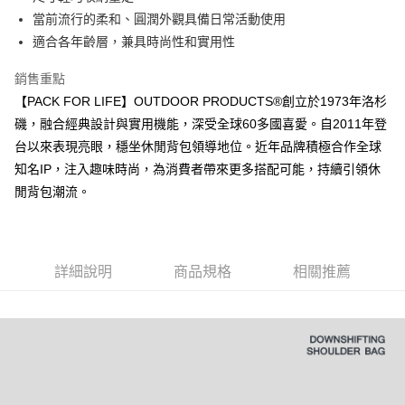
華南商業銀行
彰化商業銀行
國泰世華商業銀行
兆豐國際商業銀行
當前流行的柔和、圓潤外觀具備日常活動使用
LINE Pay
上海商業儲蓄銀行
台北富邦商業銀行
臺灣中小企業銀行
台中商業銀行
適合各年齡層，兼具時尚性和實用性
國泰世華商業銀行
兆豐國際商業銀行
匯豐（台灣）商業銀行
華泰商業銀行
Apple Pay
臺灣中小企業銀行
台中商業銀行
聯邦商業銀行
遠東國際商業銀行
銷售重點
匯豐（台灣）商業銀行
華泰商業銀行
悠遊付
元大商業銀行
永豐商業銀行
【PACK FOR LIFE】OUTDOOR PRODUCTS®創立於1973年洛杉
聯邦商業銀行
遠東國際商業銀行
玉山商業銀行
星展（台灣）商業銀行
元大商業銀行
永豐商業銀行
磯，融合經典設計與實用機能，深受全球60多國喜愛。自2011年登
AFTEE先享後付
台新國際商業銀行
中國信託商業銀行
玉山商業銀行
星展（台灣）商業銀行
台以來表現亮眼，穩坐休閒背包領導地位。近年品牌積極合作全球
相關說明
台灣樂天信用卡公司
台新國際商業銀行
中國信託商業銀行
知名IP，注入趣味時尚，為消費者帶來更多搭配可能，持續引領休
【關於「AFTEE先享後付」】
台灣樂天信用卡公司
ATM付款
AFTEE先享後付是「在收到商品之後才付款」的支付方式。 讓您購物簡單
閒背包潮流。
便利好安心！
１．簡單：不需註冊會員、不需綁卡、不需儲值。
運送方式
２．便利：只要手機號碼，簡訊認證，即可結帳。
３．安心：先確認商品／服務後，再付款。
全家取貨付款
詳細說明
商品規格
相關推薦
每筆NT$80，滿NT$1,000(含以上)免運費
【「AFTEE先享後付」結帳流程】
１．於結帳方式選擇「AFTEE先享後付」後，將跳轉至「AFTEE先享後付」
付款後全家取貨
結帳頁面，進行簡訊認證並確認金額後，即可完成結帳。
２．訂單成立數日內，您將收到繳費通知簡訊。
每筆NT$80，滿NT$1,000(含以上)免運費
３．收到繳費通知簡訊後14天內，點擊此簡訊中的連結，可透過四大超商／
ATM／網路銀行／等多元方式進行付款，方視為交易完成。
萊爾富取貨付款
※ 請注意：結帳手續完成當下不需立刻繳費，但若您需要取消訂單，請聯絡
每筆NT$80，滿NT$1,000(含以上)免運費
購買商品的店家。未經商家同意取消之訂單仍視為有效，需透過AFTEE先享