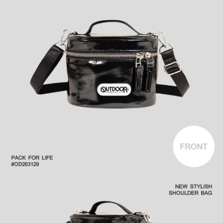
後付繳納相關費用。
付款後萊爾富取貨
※ 交易是否成功請以「AFTEE先享後付 」之結帳頁面顯示為準，若有關於
是否繳費成功／繳費後需取消欲退款等相關疑問，請聯繫「AFTEE先享後付
每筆NT$80，滿NT$1,000(含以上)免運費
客戶支援中心」
https://netprotections.freshdesk.com/support/home
7-11取貨付款
【注意事項】
１．透過由恩沛科技股份有限公司提供之「AFTEE先享後付」服務完成之交
每筆NT$80，滿NT$1,000(含以上)免運費
易，需依本服務之必要範圍內提供個人資料，並將交易相關給付款項請求債
權轉讓予恩沛科技股份有限公司。
付款後7-11取貨
２．關於個人資料處理事宜，請瀏覽以下網址：
每筆NT$80，滿NT$1,000(含以上)免運費
https://aftee.tw/terms/#terms3
３．未成年的使用者請事先徵得法定代理人或監護人之同意方可使用
宅配
「AFTEE先享後付」，若未經同意申辦者引起之損失，本公司不負相關責
任。
每筆NT$80，滿NT$1,000(含以上)免運費
４．使用「AFTEE先享後付」時，將依據個別帳號之用戶狀況，依本公司即
時審查核予不同之上限額度；若仍有額度不足之情形，本公司將視審查結果
外島宅配
請求用戶進行身份認證。
每筆NT$200
５．嚴禁一人註冊多個帳號或使用他人資訊註冊。若發現惡意使用之情形，
恩沛科技股份有限公司將有權停止該用戶之使用額度並採取法律行動。
海外宅配
查看運費