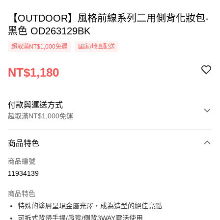
【OUTDOOR】風格前線系列二用側背化妝包-
黑色 OD263129BK
超取滿NT$1,000免運
國家/地區配送
NT$1,180
付款與運送方式
超取滿NT$1,000免運
付款方式
商品特色
信用卡一次付款
商品編號
信用卡分期付款
11934139
3 期 0 利率 每期
NT$393
21家銀行
商品特色
6 期 0 利率 每期
NT$196
21家銀行
合作金庫商業銀行
第一商業銀行
特殊的塗層呈現金屬光澤，成為造型的絕佳亮點
華南商業銀行
彰化商業銀行
合作金庫商業銀行
第一商業銀行
超商取貨付款
可拆式背帶手提/肩背/側背3WAY靈活使用
上海商業儲蓄銀行
台北富邦商業銀行