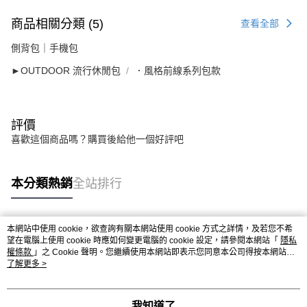
商品相關分類 (5)
查看全部
側背包｜手機包
►OUTDOOR 流行休閒包
．風格前線系列包款
評價
喜歡這個商品嗎？購買後給他一個好評吧
本分類熱銷
全站排行
本網站中使用 cookie，欲查詢有關本網站使用 cookie 方式之詳情，及若您不希
熱門標籤
望在電腦上使用 cookie 時應如何變更電腦的 cookie 設定，請參閱本網站「
隱私
權條款
」之 Cookie 聲明。您繼續使用本網站即表示您同意本公司得按本網站使
用條款之 Cookie 聲明使用 cookie。
了解更多 >
我知道了