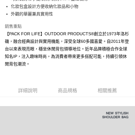
華南商業銀行
彰化商業銀行
國泰世華商業銀行
兆豐國際商業銀行
化妝包盒設計方便收納化妝品和小物
LINE Pay
上海商業儲蓄銀行
台北富邦商業銀行
臺灣中小企業銀行
台中商業銀行
外觀的華麗兼具實用性
國泰世華商業銀行
兆豐國際商業銀行
匯豐（台灣）商業銀行
華泰商業銀行
Apple Pay
臺灣中小企業銀行
台中商業銀行
聯邦商業銀行
遠東國際商業銀行
銷售重點
匯豐（台灣）商業銀行
華泰商業銀行
悠遊付
元大商業銀行
永豐商業銀行
【PACK FOR LIFE】OUTDOOR PRODUCTS®創立於1973年洛杉
聯邦商業銀行
遠東國際商業銀行
玉山商業銀行
星展（台灣）商業銀行
元大商業銀行
永豐商業銀行
磯，融合經典設計與實用機能，深受全球60多國喜愛。自2011年登
AFTEE先享後付
台新國際商業銀行
中國信託商業銀行
玉山商業銀行
星展（台灣）商業銀行
台以來表現亮眼，穩坐休閒背包領導地位。近年品牌積極合作全球
相關說明
台灣樂天信用卡公司
台新國際商業銀行
中國信託商業銀行
知名IP，注入趣味時尚，為消費者帶來更多搭配可能，持續引領休
【關於「AFTEE先享後付」】
台灣樂天信用卡公司
ATM付款
AFTEE先享後付是「在收到商品之後才付款」的支付方式。 讓您購物簡單
閒背包潮流。
便利好安心！
１．簡單：不需註冊會員、不需綁卡、不需儲值。
運送方式
２．便利：只要手機號碼，簡訊認證，即可結帳。
３．安心：先確認商品／服務後，再付款。
全家取貨付款
詳細說明
商品規格
相關推薦
每筆NT$80，滿NT$1,000(含以上)免運費
【「AFTEE先享後付」結帳流程】
１．於結帳方式選擇「AFTEE先享後付」後，將跳轉至「AFTEE先享後付」
付款後全家取貨
結帳頁面，進行簡訊認證並確認金額後，即可完成結帳。
２．訂單成立數日內，您將收到繳費通知簡訊。
每筆NT$80，滿NT$1,000(含以上)免運費
３．收到繳費通知簡訊後14天內，點擊此簡訊中的連結，可透過四大超商／
ATM／網路銀行／等多元方式進行付款，方視為交易完成。
萊爾富取貨付款
※ 請注意：結帳手續完成當下不需立刻繳費，但若您需要取消訂單，請聯絡
每筆NT$80，滿NT$1,000(含以上)免運費
購買商品的店家。未經商家同意取消之訂單仍視為有效，需透過AFTEE先享