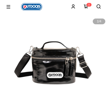
0
1
/
4