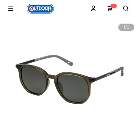
0
1
/
1