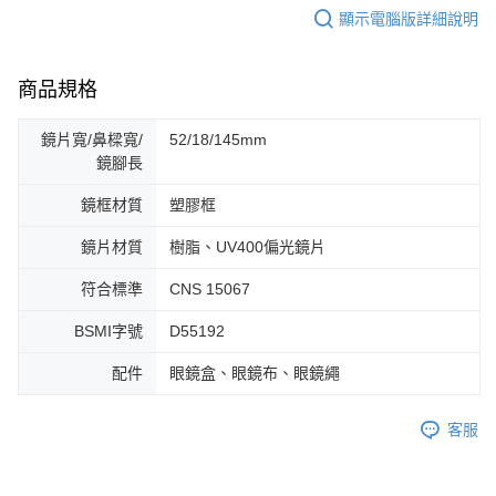
顯示電腦版詳細說明
商品規格
鏡片寬/鼻樑寬/
52/18/145mm
鏡腳長
鏡框材質
塑膠框
鏡片材質
樹脂、UV400偏光鏡片
符合標準
CNS 15067
BSMI字號
D55192
配件
眼鏡盒、眼鏡布、眼鏡繩
客服