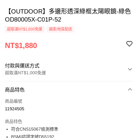
【OUTDOOR】多邊形透深綠框太陽眼鏡-綠色
OD80005X-C01P-52
超取滿NT$1,000免運
國家/地區配送
NT$1,880
付款與運送方式
超取滿NT$1,000免運
付款方式
商品特色
信用卡一次付款
商品編號
信用卡分期付款
11924505
3 期 0 利率 每期
NT$626
21家銀行
商品特色
6 期 0 利率 每期
NT$313
21家銀行
合作金庫商業銀行
第一商業銀行
符合CNS15067檢測標準
華南商業銀行
彰化商業銀行
合作金庫商業銀行
第一商業銀行
超商取貨付款
BSMI認證字號D55192
上海商業儲蓄銀行
台北富邦商業銀行