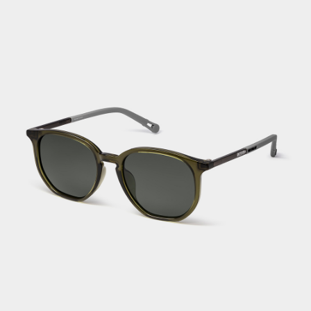
後付繳納相關費用。
付款後萊爾富取貨
※ 交易是否成功請以「AFTEE先享後付 」之結帳頁面顯示為準，若有關於
是否繳費成功／繳費後需取消欲退款等相關疑問，請聯繫「AFTEE先享後付
每筆NT$80，滿NT$1,000(含以上)免運費
客戶支援中心」
https://netprotections.freshdesk.com/support/home
7-11取貨付款
【注意事項】
１．透過由恩沛科技股份有限公司提供之「AFTEE先享後付」服務完成之交
每筆NT$80，滿NT$1,000(含以上)免運費
易，需依本服務之必要範圍內提供個人資料，並將交易相關給付款項請求債
權轉讓予恩沛科技股份有限公司。
付款後7-11取貨
２．關於個人資料處理事宜，請瀏覽以下網址：
每筆NT$80，滿NT$1,000(含以上)免運費
https://aftee.tw/terms/#terms3
３．未成年的使用者請事先徵得法定代理人或監護人之同意方可使用
宅配
「AFTEE先享後付」，若未經同意申辦者引起之損失，本公司不負相關責
任。
每筆NT$80，滿NT$1,000(含以上)免運費
４．使用「AFTEE先享後付」時，將依據個別帳號之用戶狀況，依本公司即
時審查核予不同之上限額度；若仍有額度不足之情形，本公司將視審查結果
外島宅配
請求用戶進行身份認證。
每筆NT$200
５．嚴禁一人註冊多個帳號或使用他人資訊註冊。若發現惡意使用之情形，
恩沛科技股份有限公司將有權停止該用戶之使用額度並採取法律行動。
海外宅配
查看運費