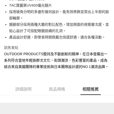
華南商業銀行
彰化商業銀行
國泰世華商業銀行
兆豐國際商業銀行
TAC寶麗萊UV400偏光鏡片
LINE Pay
上海商業儲蓄銀行
台北富邦商業銀行
臺灣中小企業銀行
台中商業銀行
採用稜角分明的多邊形幾何設計，能有效修飾並突出上半部的臉
國泰世華商業銀行
兆豐國際商業銀行
匯豐（台灣）商業銀行
華泰商業銀行
Apple Pay
臺灣中小企業銀行
台中商業銀行
部輪廓。
聯邦商業銀行
遠東國際商業銀行
匯豐（台灣）商業銀行
華泰商業銀行
鏡腳部分採用兩種大膽的對比配色，增加側面的視覺層次感，並
悠遊付
元大商業銀行
永豐商業銀行
聯邦商業銀行
遠東國際商業銀行
貼心設計了可搭配眼鏡掛繩的孔洞。
玉山商業銀行
星展（台灣）商業銀行
元大商業銀行
永豐商業銀行
AFTEE先享後付
產品設計舒適，即使長時間佩戴也倍感舒適，適合各種活動。
台新國際商業銀行
中國信託商業銀行
玉山商業銀行
星展（台灣）商業銀行
相關說明
台灣樂天信用卡公司
台新國際商業銀行
中國信託商業銀行
銷售重點
【關於「AFTEE先享後付」】
台灣樂天信用卡公司
ATM付款
AFTEE先享後付是「在收到商品之後才付款」的支付方式。 讓您購物簡單
OUTDOOR PRODUCTS堅持及不斷創新的精神，在日本發展出一
便利好安心！
系列符合當地年輕族群次文化、街頭潮流、色彩豐富的產品，成為
１．簡單：不需註冊會員、不需綁卡、不需儲值。
運送方式
２．便利：只要手機號碼，簡訊認證，即可結帳。
結合來自美國團隊的專業技術與日本團隊設計感的NO.1潮流品牌。
３．安心：先確認商品／服務後，再付款。
全家取貨付款
每筆NT$80，滿NT$1,000(含以上)免運費
【「AFTEE先享後付」結帳流程】
１．於結帳方式選擇「AFTEE先享後付」後，將跳轉至「AFTEE先享後付」
付款後全家取貨
結帳頁面，進行簡訊認證並確認金額後，即可完成結帳。
詳細說明
商品規格
相關推薦
２．訂單成立數日內，您將收到繳費通知簡訊。
每筆NT$80，滿NT$1,000(含以上)免運費
３．收到繳費通知簡訊後14天內，點擊此簡訊中的連結，可透過四大超商／
ATM／網路銀行／等多元方式進行付款，方視為交易完成。
萊爾富取貨付款
※ 請注意：結帳手續完成當下不需立刻繳費，但若您需要取消訂單，請聯絡
每筆NT$80，滿NT$1,000(含以上)免運費
購買商品的店家。未經商家同意取消之訂單仍視為有效，需透過AFTEE先享