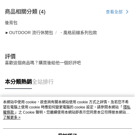
商品相關分類 (4)
查看全部
後背包
►OUTDOOR 流行休閒包
．風格前線系列包款
評價
喜歡這個商品嗎？購買後給他一個好評吧
本分類熱銷
全站排行
本網站中使用 cookie，欲查詢有關本網站使用 cookie 方式之詳情，及若您不希
熱門標籤
望在電腦上使用 cookie 時應如何變更電腦的 cookie 設定，請參閱本網站「
隱私
權條款
」之 Cookie 聲明。您繼續使用本網站即表示您同意本公司得按本網站使
用條款之 Cookie 聲明使用 cookie。
了解更多 >