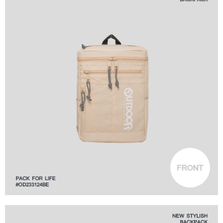
１．透過由恩沛科技股份有限公司提供之「AFTEE先享後付」服務完成之交
每筆NT$80，滿NT$1,000(含以上)免運費
易，需依本服務之必要範圍內提供個人資料，並將交易相關給付款項請求債
權轉讓予恩沛科技股份有限公司。
付款後7-11取貨
２．關於個人資料處理事宜，請瀏覽以下網址：
每筆NT$80，滿NT$1,000(含以上)免運費
https://aftee.tw/terms/#terms3
３．未成年的使用者請事先徵得法定代理人或監護人之同意方可使用
宅配
「AFTEE先享後付」，若未經同意申辦者引起之損失，本公司不負相關責
任。
每筆NT$80，滿NT$1,000(含以上)免運費
４．使用「AFTEE先享後付」時，將依據個別帳號之用戶狀況，依本公司即
時審查核予不同之上限額度；若仍有額度不足之情形，本公司將視審查結果
外島宅配
請求用戶進行身份認證。
每筆NT$200
５．嚴禁一人註冊多個帳號或使用他人資訊註冊。若發現惡意使用之情形，
恩沛科技股份有限公司將有權停止該用戶之使用額度並採取法律行動。
海外宅配
查看運費