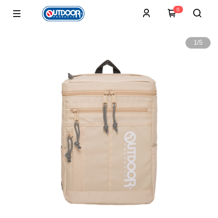
0
1
/
5