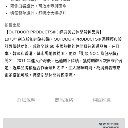
悠遊付
兩側口袋設計，可放水壺與雨傘
AFTEE先享後付
透氣背墊設計，舒適度大幅提升
相關說明
銷售重點
【關於「AFTEE先享後付」】
ATM付款
AFTEE先享後付是「在收到商品之後才付款」的支付方式。 讓您購物簡單
【OUTDOOR PRODUCTS®：經典美式休閒背包品牌】
便利好安心！
1973年創立於加州洛杉磯，OUTDOOR PRODUCTS® 憑藉經典設
１．簡單：不需註冊會員、不需綁卡、不需儲值。
運送方式
２．便利：只要手機號碼，簡訊認證，即可結帳。
計與優越功能，成為全球 60 多國熱銷的休閒背包領導品牌。在日
３．安心：先確認商品／服務後，再付款。
全家取貨付款
本、韓國和香港，其市場地位穩固，更以「街頭 NO.1 背包品牌」
每筆NT$80，滿NT$1,000(含以上)免運費
聞名。2011 年進入台灣後，迅速創下佳績，獲得創辦人親自來台肯
【「AFTEE先享後付」結帳流程】
１．於結帳方式選擇「AFTEE先享後付」後，將跳轉至「AFTEE先享後付」
定。近年品牌積極合作全球知名IP，注入趣味時尚，為消費者帶來
付款後全家取貨
結帳頁面，進行簡訊認證並確認金額後，即可完成結帳。
更多搭配可能，持續引領休閒背包潮流。
２．訂單成立數日內，您將收到繳費通知簡訊。
每筆NT$80，滿NT$1,000(含以上)免運費
３．收到繳費通知簡訊後14天內，點擊此簡訊中的連結，可透過四大超商／
ATM／網路銀行／等多元方式進行付款，方視為交易完成。
萊爾富取貨付款
※ 請注意：結帳手續完成當下不需立刻繳費，但若您需要取消訂單，請聯絡
每筆NT$80，滿NT$1,000(含以上)免運費
購買商品的店家。未經商家同意取消之訂單仍視為有效，需透過AFTEE先享
詳細說明
商品規格
相關推薦
後付繳納相關費用。
付款後萊爾富取貨
※ 交易是否成功請以「AFTEE先享後付 」之結帳頁面顯示為準，若有關於
是否繳費成功／繳費後需取消欲退款等相關疑問，請聯繫「AFTEE先享後付
每筆NT$80，滿NT$1,000(含以上)免運費
客戶支援中心」
https://netprotections.freshdesk.com/support/home
7-11取貨付款
【注意事項】