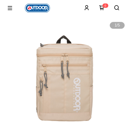
0
1
/
5