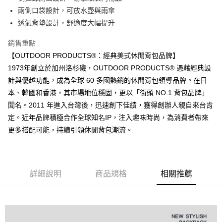
悠遊付
兩側口袋設計，可放水壺與雨傘
AFTEE先享後付
透氣背墊設計，舒適度大幅提升
相關說明
銷售重點
【關於「AFTEE先享後付」】
ATM付款
AFTEE先享後付是「在收到商品之後才付款」的支付方式。 讓您購物簡單
【OUTDOOR PRODUCTS®：經典美式休閒背包品牌】
便利好安心！
1973年創立於加州洛杉磯，OUTDOOR PRODUCTS® 憑藉經典設
１．簡單：不需註冊會員、不需綁卡、不需儲值。
運送方式
２．便利：只要手機號碼，簡訊認證，即可結帳。
計與優越功能，成為全球 60 多國熱銷的休閒背包領導品牌。在日
３．安心：先確認商品／服務後，再付款。
全家取貨付款
本、韓國和香港，其市場地位穩固，更以「街頭 NO.1 背包品牌」
每筆NT$80，滿NT$1,000(含以上)免運費
聞名。2011 年進入台灣後，迅速創下佳績，獲得創辦人親自來台肯
【「AFTEE先享後付」結帳流程】
１．於結帳方式選擇「AFTEE先享後付」後，將跳轉至「AFTEE先享後付」
定。近年品牌積極合作全球知名IP，注入趣味時尚，為消費者帶來
付款後全家取貨
結帳頁面，進行簡訊認證並確認金額後，即可完成結帳。
更多搭配可能，持續引領休閒背包潮流。
２．訂單成立數日內，您將收到繳費通知簡訊。
每筆NT$80，滿NT$1,000(含以上)免運費
３．收到繳費通知簡訊後14天內，點擊此簡訊中的連結，可透過四大超商／
ATM／網路銀行／等多元方式進行付款，方視為交易完成。
萊爾富取貨付款
※ 請注意：結帳手續完成當下不需立刻繳費，但若您需要取消訂單，請聯絡
每筆NT$80，滿NT$1,000(含以上)免運費
購買商品的店家。未經商家同意取消之訂單仍視為有效，需透過AFTEE先享
詳細說明
商品規格
相關推薦
後付繳納相關費用。
付款後萊爾富取貨
※ 交易是否成功請以「AFTEE先享後付 」之結帳頁面顯示為準，若有關於
是否繳費成功／繳費後需取消欲退款等相關疑問，請聯繫「AFTEE先享後付
每筆NT$80，滿NT$1,000(含以上)免運費
客戶支援中心」
https://netprotections.freshdesk.com/support/home
7-11取貨付款
【注意事項】