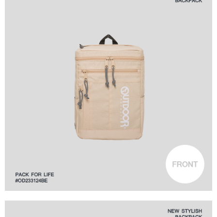
１．透過由恩沛科技股份有限公司提供之「AFTEE先享後付」服務完成之交
每筆NT$80，滿NT$1,000(含以上)免運費
易，需依本服務之必要範圍內提供個人資料，並將交易相關給付款項請求債
權轉讓予恩沛科技股份有限公司。
付款後7-11取貨
２．關於個人資料處理事宜，請瀏覽以下網址：
每筆NT$80，滿NT$1,000(含以上)免運費
https://aftee.tw/terms/#terms3
３．未成年的使用者請事先徵得法定代理人或監護人之同意方可使用
宅配
「AFTEE先享後付」，若未經同意申辦者引起之損失，本公司不負相關責
任。
每筆NT$80，滿NT$1,000(含以上)免運費
４．使用「AFTEE先享後付」時，將依據個別帳號之用戶狀況，依本公司即
時審查核予不同之上限額度；若仍有額度不足之情形，本公司將視審查結果
外島宅配
請求用戶進行身份認證。
每筆NT$200
５．嚴禁一人註冊多個帳號或使用他人資訊註冊。若發現惡意使用之情形，
恩沛科技股份有限公司將有權停止該用戶之使用額度並採取法律行動。
海外宅配
查看運費