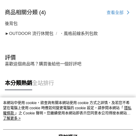
商品相關分類 (4)
查看全部
後背包
►OUTDOOR 流行休閒包
．風格前線系列包款
評價
喜歡這個商品嗎？購買後給他一個好評吧
本分類熱銷
全站排行
本網站中使用 cookie，欲查詢有關本網站使用 cookie 方式之詳情，及若您不希
熱門標籤
望在電腦上使用 cookie 時應如何變更電腦的 cookie 設定，請參閱本網站「
隱私
權條款
」之 Cookie 聲明。您繼續使用本網站即表示您同意本公司得按本網站使
用條款之 Cookie 聲明使用 cookie。
了解更多 >