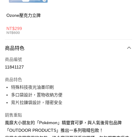
華南商業銀行
彰化商業銀行
國泰世華商業銀行
兆豐國際商業銀行
LINE Pay
上海商業儲蓄銀行
台北富邦商業銀行
臺灣中小企業銀行
台中商業銀行
國泰世華商業銀行
兆豐國際商業銀行
Ozone壓克力立牌
匯豐（台灣）商業銀行
華泰商業銀行
Apple Pay
臺灣中小企業銀行
台中商業銀行
聯邦商業銀行
遠東國際商業銀行
匯豐（台灣）商業銀行
華泰商業銀行
NT$299
悠遊付
元大商業銀行
永豐商業銀行
NT$600
聯邦商業銀行
遠東國際商業銀行
玉山商業銀行
星展（台灣）商業銀行
元大商業銀行
永豐商業銀行
AFTEE先享後付
台新國際商業銀行
中國信託商業銀行
玉山商業銀行
星展（台灣）商業銀行
商品特色
相關說明
台灣樂天信用卡公司
台新國際商業銀行
中國信託商業銀行
【關於「AFTEE先享後付」】
商品編號
台灣樂天信用卡公司
ATM付款
AFTEE先享後付是「在收到商品之後才付款」的支付方式。 讓您購物簡單
11841127
便利好安心！
１．簡單：不需註冊會員、不需綁卡、不需儲值。
運送方式
２．便利：只要手機號碼，簡訊認證，即可結帳。
商品特色
３．安心：先確認商品／服務後，再付款。
全家取貨付款
特殊科技夜光油墨印刷
多口袋設計，置物收納方便
每筆NT$80，滿NT$1,000(含以上)免運費
【「AFTEE先享後付」結帳流程】
１．於結帳方式選擇「AFTEE先享後付」後，將跳轉至「AFTEE先享後付」
背片拉鍊袋設計，隱密安全
付款後全家取貨
結帳頁面，進行簡訊認證並確認金額後，即可完成結帳。
２．訂單成立數日內，您將收到繳費通知簡訊。
每筆NT$80，滿NT$1,000(含以上)免運費
銷售重點
３．收到繳費通知簡訊後14天內，點擊此簡訊中的連結，可透過四大超商／
風靡大小朋友的「Pokémon」精靈寶可夢，與人氣後背包品牌
ATM／網路銀行／等多元方式進行付款，方視為交易完成。
萊爾富取貨付款
※ 請注意：結帳手續完成當下不需立刻繳費，但若您需要取消訂單，請聯絡
「OUTDOOR PRODUCTS」推出一系列吸睛包款！
每筆NT$80，滿NT$1,000(含以上)免運費
購買商品的店家。未經商家同意取消之訂單仍視為有效，需透過AFTEE先享