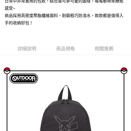
日常中非常實用的包款，結合寶可夢可愛的圖樣，每每都帶來療癒
後付繳納相關費用。
付款後萊爾富取貨
※ 交易是否成功請以「AFTEE先享後付 」之結帳頁面顯示為準，若有關於
感受~
是否繳費成功／繳費後需取消欲退款等相關疑問，請聯繫「AFTEE先享後付
商品採用高密度聚酯纖維面料，耐磨輕巧防潑水，款款都是值得入
每筆NT$80，滿NT$1,000(含以上)免運費
客戶支援中心」
https://netprotections.freshdesk.com/support/home
手的收納好包！
7-11取貨付款
【注意事項】
１．透過由恩沛科技股份有限公司提供之「AFTEE先享後付」服務完成之交
每筆NT$80，滿NT$1,000(含以上)免運費
易，需依本服務之必要範圍內提供個人資料，並將交易相關給付款項請求債
權轉讓予恩沛科技股份有限公司。
付款後7-11取貨
詳細說明
商品規格
相關推薦
２．關於個人資料處理事宜，請瀏覽以下網址：
每筆NT$80，滿NT$1,000(含以上)免運費
https://aftee.tw/terms/#terms3
３．未成年的使用者請事先徵得法定代理人或監護人之同意方可使用
宅配
「AFTEE先享後付」，若未經同意申辦者引起之損失，本公司不負相關責
任。
每筆NT$80，滿NT$1,000(含以上)免運費
４．使用「AFTEE先享後付」時，將依據個別帳號之用戶狀況，依本公司即
時審查核予不同之上限額度；若仍有額度不足之情形，本公司將視審查結果
外島宅配
請求用戶進行身份認證。
每筆NT$200
５．嚴禁一人註冊多個帳號或使用他人資訊註冊。若發現惡意使用之情形，
恩沛科技股份有限公司將有權停止該用戶之使用額度並採取法律行動。