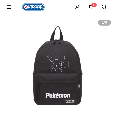
0
1
/
6