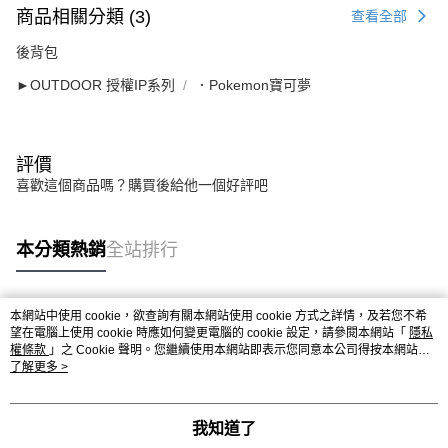
商品相關分類 (3)
查看全部
後背包
►OUTDOOR 授權IP系列
．Pokemon寶可夢
評價
喜歡這個商品嗎？購買後給他一個好評吧
本分類熱銷
全站排行
本網站中使用 cookie，欲查詢有關本網站使用 cookie 方式之詳情，及若您不希
熱門標籤
望在電腦上使用 cookie 時應如何變更電腦的 cookie 設定，請參閱本網站「
隱私
權條款
」之 Cookie 聲明。您繼續使用本網站即表示您同意本公司得按本網站使
用條款之 Cookie 聲明使用 cookie。
了解更多 >
我知道了