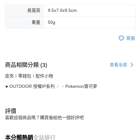
長寬高
9.5x7.0x9.5cm
重量
50g
客服
商品相關分類 (3)
查看全部
皮夾∣零錢包∣配件小物
►OUTDOOR 授權IP系列
．Pokemon寶可夢
評價
喜歡這個商品嗎？購買後給他一個好評吧
本分類熱銷
全站排行