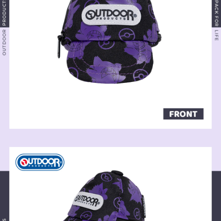
後付繳納相關費用。
付款後萊爾富取貨
※ 交易是否成功請以「AFTEE先享後付 」之結帳頁面顯示為準，若有關於
是否繳費成功／繳費後需取消欲退款等相關疑問，請聯繫「AFTEE先享後付
每筆NT$80，滿NT$1,000(含以上)免運費
客戶支援中心」
https://netprotections.freshdesk.com/support/home
7-11取貨付款
【注意事項】
１．透過由恩沛科技股份有限公司提供之「AFTEE先享後付」服務完成之交
每筆NT$80，滿NT$1,000(含以上)免運費
易，需依本服務之必要範圍內提供個人資料，並將交易相關給付款項請求債
權轉讓予恩沛科技股份有限公司。
付款後7-11取貨
２．關於個人資料處理事宜，請瀏覽以下網址：
每筆NT$80，滿NT$1,000(含以上)免運費
https://aftee.tw/terms/#terms3
３．未成年的使用者請事先徵得法定代理人或監護人之同意方可使用
宅配
「AFTEE先享後付」，若未經同意申辦者引起之損失，本公司不負相關責
任。
每筆NT$80，滿NT$1,000(含以上)免運費
４．使用「AFTEE先享後付」時，將依據個別帳號之用戶狀況，依本公司即
時審查核予不同之上限額度；若仍有額度不足之情形，本公司將視審查結果
外島宅配
請求用戶進行身份認證。
每筆NT$200
５．嚴禁一人註冊多個帳號或使用他人資訊註冊。若發現惡意使用之情形，
恩沛科技股份有限公司將有權停止該用戶之使用額度並採取法律行動。
海外宅配
查看運費