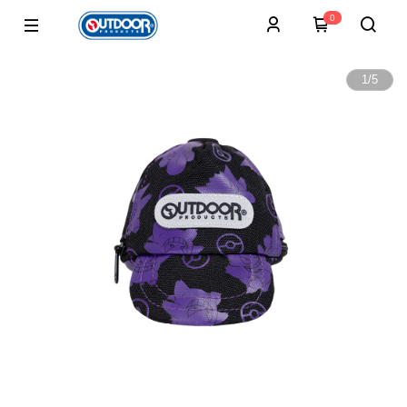
0
1
/
5