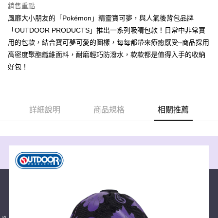
華南商業銀行
彰化商業銀行
銷售重點
國泰世華商業銀行
兆豐國際商業銀行
LINE Pay
上海商業儲蓄銀行
台北富邦商業銀行
風靡大小朋友的「Pokémon」精靈寶可夢，與人氣後背包品牌
臺灣中小企業銀行
台中商業銀行
國泰世華商業銀行
兆豐國際商業銀行
「OUTDOOR PRODUCTS」推出一系列吸睛包款！日常中非常實
匯豐（台灣）商業銀行
華泰商業銀行
Apple Pay
臺灣中小企業銀行
台中商業銀行
聯邦商業銀行
遠東國際商業銀行
用的包款，結合寶可夢可愛的圖樣，每每都帶來療癒感受~商品採用
匯豐（台灣）商業銀行
華泰商業銀行
悠遊付
元大商業銀行
永豐商業銀行
高密度聚酯纖維面料，耐磨輕巧防潑水，款款都是值得入手的收納
聯邦商業銀行
遠東國際商業銀行
玉山商業銀行
星展（台灣）商業銀行
元大商業銀行
永豐商業銀行
好包！
AFTEE先享後付
台新國際商業銀行
中國信託商業銀行
玉山商業銀行
星展（台灣）商業銀行
相關說明
台灣樂天信用卡公司
台新國際商業銀行
中國信託商業銀行
【關於「AFTEE先享後付」】
台灣樂天信用卡公司
ATM付款
AFTEE先享後付是「在收到商品之後才付款」的支付方式。 讓您購物簡單
便利好安心！
詳細說明
商品規格
相關推薦
１．簡單：不需註冊會員、不需綁卡、不需儲值。
運送方式
２．便利：只要手機號碼，簡訊認證，即可結帳。
３．安心：先確認商品／服務後，再付款。
全家取貨付款
每筆NT$80，滿NT$1,000(含以上)免運費
【「AFTEE先享後付」結帳流程】
１．於結帳方式選擇「AFTEE先享後付」後，將跳轉至「AFTEE先享後付」
付款後全家取貨
結帳頁面，進行簡訊認證並確認金額後，即可完成結帳。
２．訂單成立數日內，您將收到繳費通知簡訊。
每筆NT$80，滿NT$1,000(含以上)免運費
３．收到繳費通知簡訊後14天內，點擊此簡訊中的連結，可透過四大超商／
ATM／網路銀行／等多元方式進行付款，方視為交易完成。
萊爾富取貨付款
※ 請注意：結帳手續完成當下不需立刻繳費，但若您需要取消訂單，請聯絡
每筆NT$80，滿NT$1,000(含以上)免運費
購買商品的店家。未經商家同意取消之訂單仍視為有效，需透過AFTEE先享