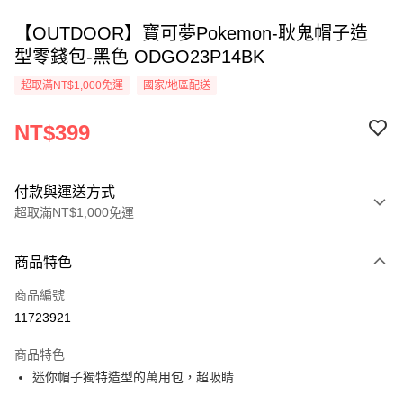
【OUTDOOR】寶可夢Pokemon-耿鬼帽子造
型零錢包-黑色 ODGO23P14BK
超取滿NT$1,000免運
國家/地區配送
NT$399
付款與運送方式
超取滿NT$1,000免運
付款方式
商品特色
信用卡一次付款
商品編號
信用卡分期付款
11723921
3 期 0 利率 每期
NT$133
21家銀行
商品特色
6 期 0 利率 每期
NT$66
21家銀行
合作金庫商業銀行
第一商業銀行
迷你帽子獨特造型的萬用包，超吸睛
華南商業銀行
彰化商業銀行
合作金庫商業銀行
第一商業銀行
超商取貨付款
上海商業儲蓄銀行
台北富邦商業銀行