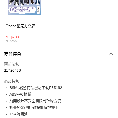
6 期 0 利率 每期
NT$770
21家銀行
合作金庫商業銀行
第一商業銀行
華南商業銀行
彰化商業銀行
合作金庫商業銀行
第一商業銀行
LINE Pay
上海商業儲蓄銀行
台北富邦商業銀行
華南商業銀行
彰化商業銀行
國泰世華商業銀行
兆豐國際商業銀行
Apple Pay
上海商業儲蓄銀行
台北富邦商業銀行
臺灣中小企業銀行
台中商業銀行
國泰世華商業銀行
兆豐國際商業銀行
Ozone壓克力立牌
匯豐（台灣）商業銀行
華泰商業銀行
悠遊付
臺灣中小企業銀行
台中商業銀行
聯邦商業銀行
遠東國際商業銀行
匯豐（台灣）商業銀行
華泰商業銀行
NT$299
AFTEE先享後付
元大商業銀行
永豐商業銀行
NT$600
聯邦商業銀行
遠東國際商業銀行
玉山商業銀行
星展（台灣）商業銀行
相關說明
元大商業銀行
永豐商業銀行
台新國際商業銀行
中國信託商業銀行
【關於「AFTEE先享後付」】
玉山商業銀行
星展（台灣）商業銀行
商品特色
ATM付款
台灣樂天信用卡公司
AFTEE先享後付是「在收到商品之後才付款」的支付方式。 讓您購物簡單
台新國際商業銀行
中國信託商業銀行
便利好安心！
商品編號
台灣樂天信用卡公司
１．簡單：不需註冊會員、不需綁卡、不需儲值。
運送方式
11720466
２．便利：只要手機號碼，簡訊認證，即可結帳。
３．安心：先確認商品／服務後，再付款。
宅配
商品特色
每筆NT$80，滿NT$1,000(含以上)免運費
【「AFTEE先享後付」結帳流程】
BSMI認證 商品檢驗字號R55192
１．於結帳方式選擇「AFTEE先享後付」後，將跳轉至「AFTEE先享後付」
ABS+PC材質
外島宅配
結帳頁面，進行簡訊認證並確認金額後，即可完成結帳。
２．訂單成立數日內，您將收到繳費通知簡訊。
前開設計不受空間限制取物方便
每筆NT$200
３．收到繳費通知簡訊後14天內，點擊此簡訊中的連結，可透過四大超商／
折疊杯架/側掛鉤設計解放雙手
ATM／網路銀行／等多元方式進行付款，方視為交易完成。
※ 請注意：結帳手續完成當下不需立刻繳費，但若您需要取消訂單，請聯絡
TSA海關鎖