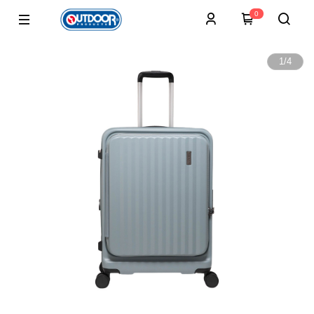
0
1
/
4