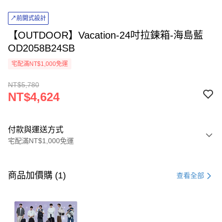
↗前開式設計
【OUTDOOR】Vacation-24吋拉鍊箱-海島藍
OD2058B24SB
宅配滿NT$1,000免運
NT$5,780
NT$4,624
付款與運送方式
宅配滿NT$1,000免運
付款方式
信用卡一次付款
商品加價購 (1)
查看全部
信用卡分期付款
3 期 0 利率 每期
NT$1,541
21家銀行