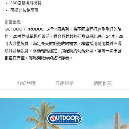
購買商品的店家。未經商家同意取消之訂單仍視為有效，需透過AFTEE先享
360度雙排飛機輪
後付繳納相關費用。
可擴充拉鍊隔層
※ 交易是否成功請以「AFTEE先享後付 」之結帳頁面顯示為準，若有關於
是否繳費成功／繳費後需取消欲退款等相關疑問，請聯繫「AFTEE先享後付
客戶支援中心」
https://netprotections.freshdesk.com/support/home
銷售重點
OUTDOOR PRODUCTS行李箱系列，為不同旅程打造剛剛好的陪
【注意事項】
伴。20吋登機箱輕巧靈活，適合短途輕旅行與商務出差；24吋、28
１．透過由恩沛科技股份有限公司提供之「AFTEE先享後付」服務完成之交
易，需依本服務之必要範圍內提供個人資料，並將交易相關給付款項請求債
吋大容量設計，滿足長天數旅遊收納需求。箱體採用耐用材質與滑
權轉讓予恩沛科技股份有限公司。
順靜音輪設計，移動輕鬆穩定，搭配簡約俐落外型，讓每一次出發
２．關於個人資料處理事宜，請瀏覽以下網址：
https://aftee.tw/terms/#terms3
都自在有型，輕鬆開啟你的旅行節奏。
３．未成年的使用者請事先徵得法定代理人或監護人之同意方可使用
「AFTEE先享後付」，若未經同意申辦者引起之損失，本公司不負相關責
任。
４．使用「AFTEE先享後付」時，將依據個別帳號之用戶狀況，依本公司即
詳細說明
商品規格
相關推薦
時審查核予不同之上限額度；若仍有額度不足之情形，本公司將視審查結果
請求用戶進行身份認證。
５．嚴禁一人註冊多個帳號或使用他人資訊註冊。若發現惡意使用之情形，
恩沛科技股份有限公司將有權停止該用戶之使用額度並採取法律行動。