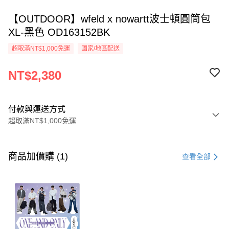
【OUTDOOR】wfeld x nowartt波士頓圓筒包
XL-黑色 OD163152BK
超取滿NT$1,000免運
國家/地區配送
NT$2,380
付款與運送方式
超取滿NT$1,000免運
付款方式
信用卡一次付款
商品加價購 (1)
查看全部
信用卡分期付款
3 期 0 利率 每期
NT$793
21家銀行
6 期 0 利率 每期
NT$396
21家銀行
合作金庫商業銀行
第一商業銀行
華南商業銀行
彰化商業銀行
合作金庫商業銀行
第一商業銀行
超商取貨付款
上海商業儲蓄銀行
台北富邦商業銀行