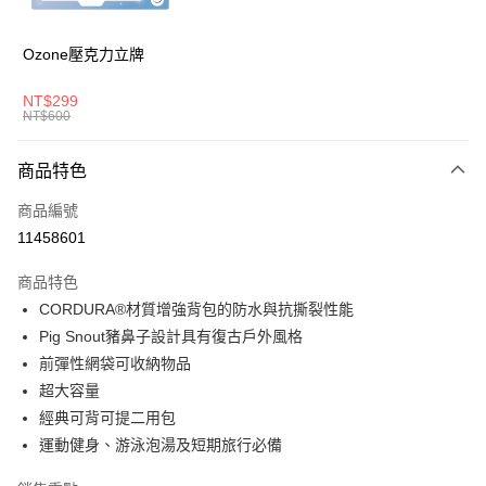
華南商業銀行
彰化商業銀行
國泰世華商業銀行
兆豐國際商業銀行
LINE Pay
上海商業儲蓄銀行
台北富邦商業銀行
臺灣中小企業銀行
台中商業銀行
國泰世華商業銀行
兆豐國際商業銀行
Ozone壓克力立牌
匯豐（台灣）商業銀行
華泰商業銀行
Apple Pay
臺灣中小企業銀行
台中商業銀行
聯邦商業銀行
遠東國際商業銀行
匯豐（台灣）商業銀行
華泰商業銀行
NT$299
悠遊付
元大商業銀行
永豐商業銀行
NT$600
聯邦商業銀行
遠東國際商業銀行
玉山商業銀行
星展（台灣）商業銀行
元大商業銀行
永豐商業銀行
AFTEE先享後付
台新國際商業銀行
中國信託商業銀行
玉山商業銀行
星展（台灣）商業銀行
商品特色
相關說明
台灣樂天信用卡公司
台新國際商業銀行
中國信託商業銀行
【關於「AFTEE先享後付」】
商品編號
台灣樂天信用卡公司
ATM付款
AFTEE先享後付是「在收到商品之後才付款」的支付方式。 讓您購物簡單
11458601
便利好安心！
１．簡單：不需註冊會員、不需綁卡、不需儲值。
運送方式
２．便利：只要手機號碼，簡訊認證，即可結帳。
商品特色
３．安心：先確認商品／服務後，再付款。
全家取貨付款
CORDURA®材質增強背包的防水與抗撕裂性能
Pig Snout豬鼻子設計具有復古戶外風格
每筆NT$80，滿NT$1,000(含以上)免運費
【「AFTEE先享後付」結帳流程】
１．於結帳方式選擇「AFTEE先享後付」後，將跳轉至「AFTEE先享後付」
前彈性網袋可收納物品
付款後全家取貨
結帳頁面，進行簡訊認證並確認金額後，即可完成結帳。
超大容量
２．訂單成立數日內，您將收到繳費通知簡訊。
每筆NT$80，滿NT$1,000(含以上)免運費
經典可背可提二用包
３．收到繳費通知簡訊後14天內，點擊此簡訊中的連結，可透過四大超商／
ATM／網路銀行／等多元方式進行付款，方視為交易完成。
運動健身、游泳泡湯及短期旅行必備
萊爾富取貨付款
※ 請注意：結帳手續完成當下不需立刻繳費，但若您需要取消訂單，請聯絡
每筆NT$80，滿NT$1,000(含以上)免運費
購買商品的店家。未經商家同意取消之訂單仍視為有效，需透過AFTEE先享