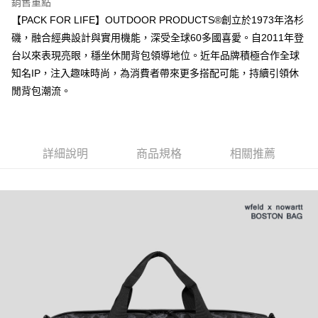
銷售重點
後付繳納相關費用。
付款後萊爾富取貨
※ 交易是否成功請以「AFTEE先享後付 」之結帳頁面顯示為準，若有關於
【PACK FOR LIFE】OUTDOOR PRODUCTS®創立於1973年洛杉
是否繳費成功／繳費後需取消欲退款等相關疑問，請聯繫「AFTEE先享後付
磯，融合經典設計與實用機能，深受全球60多國喜愛。自2011年登
每筆NT$80，滿NT$1,000(含以上)免運費
客戶支援中心」
https://netprotections.freshdesk.com/support/home
台以來表現亮眼，穩坐休閒背包領導地位。近年品牌積極合作全球
7-11取貨付款
【注意事項】
知名IP，注入趣味時尚，為消費者帶來更多搭配可能，持續引領休
１．透過由恩沛科技股份有限公司提供之「AFTEE先享後付」服務完成之交
每筆NT$80，滿NT$1,000(含以上)免運費
閒背包潮流。
易，需依本服務之必要範圍內提供個人資料，並將交易相關給付款項請求債
權轉讓予恩沛科技股份有限公司。
付款後7-11取貨
２．關於個人資料處理事宜，請瀏覽以下網址：
每筆NT$80，滿NT$1,000(含以上)免運費
https://aftee.tw/terms/#terms3
３．未成年的使用者請事先徵得法定代理人或監護人之同意方可使用
詳細說明
商品規格
相關推薦
宅配
「AFTEE先享後付」，若未經同意申辦者引起之損失，本公司不負相關責
任。
每筆NT$80，滿NT$1,000(含以上)免運費
４．使用「AFTEE先享後付」時，將依據個別帳號之用戶狀況，依本公司即
時審查核予不同之上限額度；若仍有額度不足之情形，本公司將視審查結果
外島宅配
請求用戶進行身份認證。
每筆NT$200
５．嚴禁一人註冊多個帳號或使用他人資訊註冊。若發現惡意使用之情形，
恩沛科技股份有限公司將有權停止該用戶之使用額度並採取法律行動。
海外宅配
查看運費