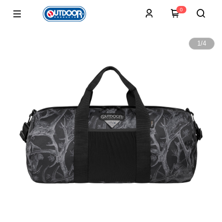
0
1
/
4