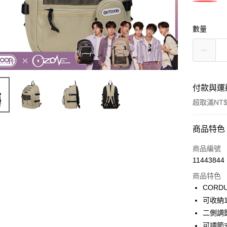
數量
付款與運
超取滿NT$
付款方式
商品特色
信用卡一
商品編號
11443844
信用卡分
商品特色
3 期 
COR
6 期 
合作金
可收納1
華南商
二側調
合作金
超商取貨
上海商
華南商
可調節