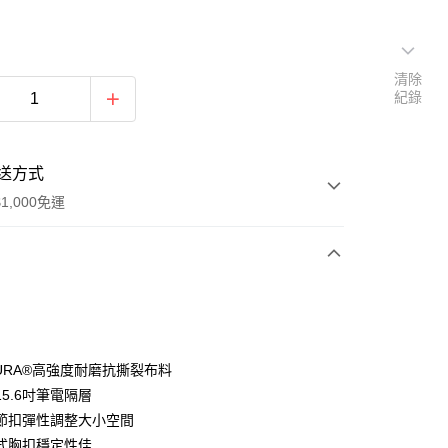
清除
紀錄
送方式
1,000免運
次付款
期付款
0 利率 每期
NT$1,160
21家銀行
DURA®高強度耐磨抗撕裂布料
0 利率 每期
NT$580
21家銀行
庫商業銀行
第一商業銀行
5.6吋筆電隔層
業銀行
彰化商業銀行
節扣彈性調整大小空間
庫商業銀行
第一商業銀行
付款
業儲蓄銀行
台北富邦商業銀行
業銀行
彰化商業銀行
式胸扣穩定性佳