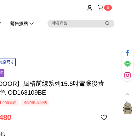
0
銷售據點
吋電腦尺寸
款
DOOR】風格前線系列15.6吋電腦後背
 OD163109BE
1,000免運
國家/地區配送
480
褐色