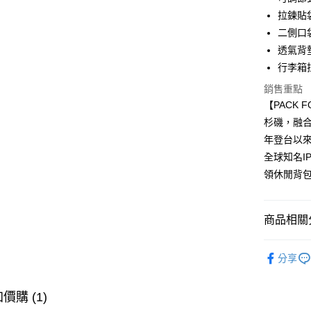
國泰世
LINE Pay
上海商
拉鍊貼
臺灣中
國泰世
二側口
匯豐（
Apple Pay
臺灣中
聯邦商
透氣背
匯豐（
悠遊付
元大商
行李箱
聯邦商
玉山商
元大商
AFTEE先
銷售重點
台新國
玉山商
相關說明
【PACK 
台灣樂
台新國
【關於「A
杉磯，融合
台灣樂
ATM付款
AFTEE
年登台以
便利好安
１．簡單
全球知名I
２．便利
運送方式
領休閒背
３．安心
全家取貨
【「AFT
每筆NT$8
１．於結帳
商品相關分
付」結帳
付款後全
２．訂單
後背包
３．收到繳
分享
每筆NT$8
／ATM／
全部商品
※ 請注意
萊爾富取
⭐大學後背
絡購買商品
價購 (1)
先享後付
每筆NT$8