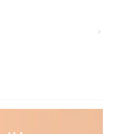
Ozone·代言人推薦款
否成功請以「AFTEE先享後付 」之結帳頁面顯示為準，若有關於
功／繳費後需取消欲退款等相關疑問，請聯繫「AFTEE先享後
爾富取貨
援中心」
https://netprotections.freshdesk.com/support/home
0，滿NT$1,000(含以上)免運費
項】
付款
恩沛科技股份有限公司提供之「AFTEE先享後付」服務完成之
依本服務之必要範圍內提供個人資料，並將交易相關給付款項請
0，滿NT$1,000(含以上)免運費
讓予恩沛科技股份有限公司。
個人資料處理事宜，請瀏覽以下網址：
1取貨
ee.tw/terms/#terms3
0，滿NT$1,000(含以上)免運費
年的使用者請事先徵得法定代理人或監護人之同意方可使用
E先享後付」，若未經同意申辦者引起之損失，本公司不負相關責
AFTEE先享後付」時，將依據個別帳號之用戶狀況，依本公司
0，滿NT$1,000(含以上)免運費
核予不同之上限額度；若仍有額度不足之情形，本公司將視審查
用戶進行身份認證。
一人註冊多個帳號或使用他人資訊註冊。若發現惡意使用之情
00
科技股份有限公司將有權停止該用戶之使用額度並採取法律行
查看運費