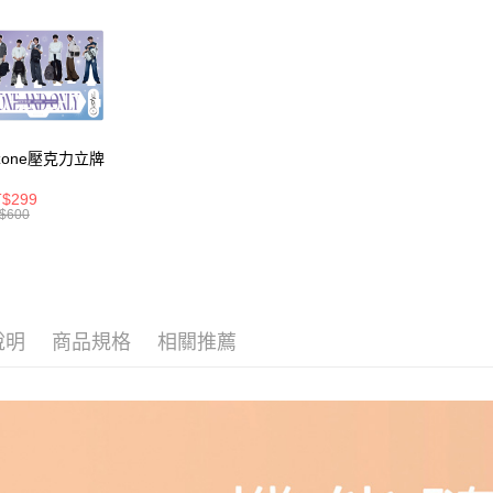
💜偶像男團
※ 交易是
是否繳費成
付款後萊
付客戶支
每筆NT$8
【注意事
7-11取貨
１．透過由
交易，需
每筆NT$8
求債權轉
zone壓克力立牌
２．關於
付款後7-1
https://aft
$299
每筆NT$8
３．未成
$600
「AFTE
宅配
任。
４．使用「
每筆NT$8
即時審查
結果請求
外島宅配
５．嚴禁
說明
商品規格
相關推薦
每筆NT$2
形，恩沛
動。
海外宅配