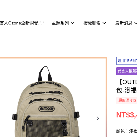
代言人Ozone全新視覺.ᐟ.ᐟ
主題系列
授權聯名
最新消息
適用15.6
代言人推薦
【OUT
包-淺褐色
超取滿NT$
NT$3,
顏色：淺