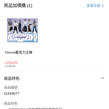
信用卡一次付款
商品加價購 (1)
查看全部
信用卡分期付款
3 期 0 利率 每期
NT$1,160
21家銀行
6 期 0 利率 每期
NT$580
21家銀行
合作金庫商業銀行
第一商業銀行
華南商業銀行
彰化商業銀行
合作金庫商業銀行
第一商業銀行
超商取貨付款
上海商業儲蓄銀行
台北富邦商業銀行
華南商業銀行
彰化商業銀行
國泰世華商業銀行
兆豐國際商業銀行
LINE Pay
上海商業儲蓄銀行
台北富邦商業銀行
臺灣中小企業銀行
台中商業銀行
國泰世華商業銀行
兆豐國際商業銀行
Ozone壓克力立牌
匯豐（台灣）商業銀行
華泰商業銀行
Apple Pay
臺灣中小企業銀行
台中商業銀行
聯邦商業銀行
遠東國際商業銀行
匯豐（台灣）商業銀行
華泰商業銀行
NT$299
悠遊付
元大商業銀行
永豐商業銀行
NT$600
聯邦商業銀行
遠東國際商業銀行
玉山商業銀行
星展（台灣）商業銀行
元大商業銀行
永豐商業銀行
AFTEE先享後付
台新國際商業銀行
中國信託商業銀行
玉山商業銀行
星展（台灣）商業銀行
商品特色
相關說明
台灣樂天信用卡公司
台新國際商業銀行
中國信託商業銀行
【關於「AFTEE先享後付」】
商品編號
台灣樂天信用卡公司
ATM付款
AFTEE先享後付是「在收到商品之後才付款」的支付方式。 讓您購物簡單
11443677
便利好安心！
１．簡單：不需註冊會員、不需綁卡、不需儲值。
運送方式
２．便利：只要手機號碼，簡訊認證，即可結帳。
商品特色
３．安心：先確認商品／服務後，再付款。