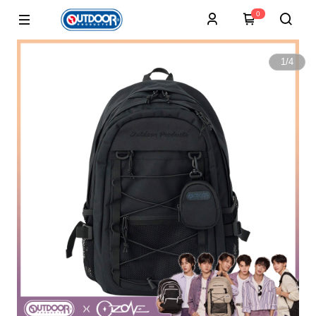
0
1
/
4