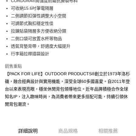
全家取貨付款
CORDURA®高強度耐磨抗撕裂布料
可收納15.6吋筆電隔層
每筆NT$80，滿NT$1,000(含以上)免運費
【「AFTEE先享後付」結帳流程】
１．於結帳方式選擇「AFTEE先享後付」後，將跳轉至「AFTEE先享後付」
二側調節扣彈性調整大小空間
付款後全家取貨
結帳頁面，進行簡訊認證並確認金額後，即可完成結帳。
可調節式胸扣穩定性佳
２．訂單成立數日內，您將收到繳費通知簡訊。
每筆NT$80，滿NT$1,000(含以上)免運費
拉鍊貼袋隔層多方便收納分類
３．收到繳費通知簡訊後14天內，點擊此簡訊中的連結，可透過四大超商／
ATM／網路銀行／等多元方式進行付款，方視為交易完成。
二側口袋可放置水杯等物品
萊爾富取貨付款
※ 請注意：結帳手續完成當下不需立刻繳費，但若您需要取消訂單，請聯絡
透氣背墊背帶，舒適度大幅提升
每筆NT$80，滿NT$1,000(含以上)免運費
購買商品的店家。未經商家同意取消之訂單仍視為有效，需透過AFTEE先享
後付繳納相關費用。
行李箱拉桿插袋設計
付款後萊爾富取貨
※ 交易是否成功請以「AFTEE先享後付 」之結帳頁面顯示為準，若有關於
是否繳費成功／繳費後需取消欲退款等相關疑問，請聯繫「AFTEE先享後付
銷售重點
每筆NT$80，滿NT$1,000(含以上)免運費
客戶支援中心」
https://netprotections.freshdesk.com/support/home
【PACK FOR LIFE】OUTDOOR PRODUCTS®創立於1973年洛杉
7-11取貨付款
【注意事項】
磯，融合經典設計與實用機能，深受全球60多國喜愛。自2011年登
１．透過由恩沛科技股份有限公司提供之「AFTEE先享後付」服務完成之交
每筆NT$80，滿NT$1,000(含以上)免運費
台以來表現亮眼，穩坐休閒背包領導地位。近年品牌積極合作全球
易，需依本服務之必要範圍內提供個人資料，並將交易相關給付款項請求債
知名IP，注入趣味時尚，為消費者帶來更多搭配可能，持續引領休
權轉讓予恩沛科技股份有限公司。
付款後7-11取貨
２．關於個人資料處理事宜，請瀏覽以下網址：
閒背包潮流。
每筆NT$80，滿NT$1,000(含以上)免運費
https://aftee.tw/terms/#terms3
３．未成年的使用者請事先徵得法定代理人或監護人之同意方可使用
宅配
「AFTEE先享後付」，若未經同意申辦者引起之損失，本公司不負相關責
任。
每筆NT$80，滿NT$1,000(含以上)免運費
４．使用「AFTEE先享後付」時，將依據個別帳號之用戶狀況，依本公司即
詳細說明
商品規格
相關推薦
時審查核予不同之上限額度；若仍有額度不足之情形，本公司將視審查結果