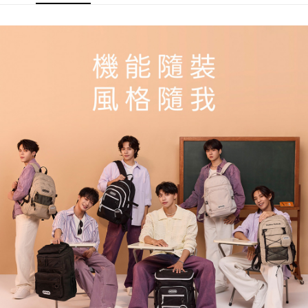
外島宅配
請求用戶進行身份認證。
每筆NT$200
５．嚴禁一人註冊多個帳號或使用他人資訊註冊。若發現惡意使用之情形，
恩沛科技股份有限公司將有權停止該用戶之使用額度並採取法律行動。
海外宅配
查看運費