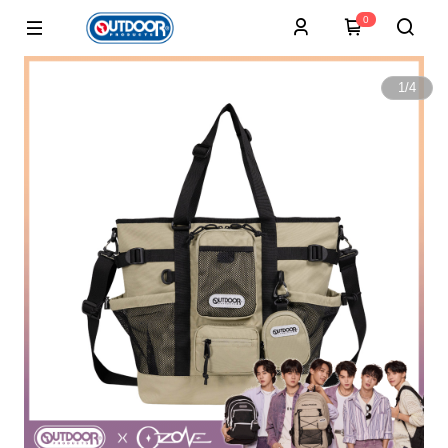
0
1
/
4