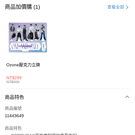
信用卡一次付款
商品加價購 (1)
查看全部
信用卡分期付款
3 期 0 利率 每期
NT$860
21家銀行
6 期 0 利率 每期
NT$430
21家銀行
合作金庫商業銀行
第一商業銀行
華南商業銀行
彰化商業銀行
合作金庫商業銀行
第一商業銀行
超商取貨付款
上海商業儲蓄銀行
台北富邦商業銀行
華南商業銀行
彰化商業銀行
國泰世華商業銀行
兆豐國際商業銀行
LINE Pay
上海商業儲蓄銀行
台北富邦商業銀行
臺灣中小企業銀行
台中商業銀行
國泰世華商業銀行
兆豐國際商業銀行
Ozone壓克力立牌
匯豐（台灣）商業銀行
華泰商業銀行
Apple Pay
臺灣中小企業銀行
台中商業銀行
聯邦商業銀行
遠東國際商業銀行
匯豐（台灣）商業銀行
華泰商業銀行
NT$299
悠遊付
元大商業銀行
永豐商業銀行
NT$600
聯邦商業銀行
遠東國際商業銀行
玉山商業銀行
星展（台灣）商業銀行
元大商業銀行
永豐商業銀行
AFTEE先享後付
台新國際商業銀行
中國信託商業銀行
玉山商業銀行
星展（台灣）商業銀行
商品特色
相關說明
台灣樂天信用卡公司
台新國際商業銀行
中國信託商業銀行
【關於「AFTEE先享後付」】
商品編號
台灣樂天信用卡公司
ATM付款
AFTEE先享後付是「在收到商品之後才付款」的支付方式。 讓您購物簡單
11443649
便利好安心！
１．簡單：不需註冊會員、不需綁卡、不需儲值。
運送方式
２．便利：只要手機號碼，簡訊認證，即可結帳。
商品特色
３．安心：先確認商品／服務後，再付款。