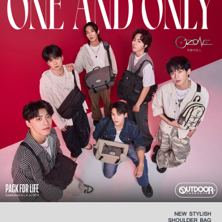
外島宅配
請求用戶進行身份認證。
每筆NT$200
５．嚴禁一人註冊多個帳號或使用他人資訊註冊。若發現惡意使用之情形，
恩沛科技股份有限公司將有權停止該用戶之使用額度並採取法律行動。
海外宅配
查看運費