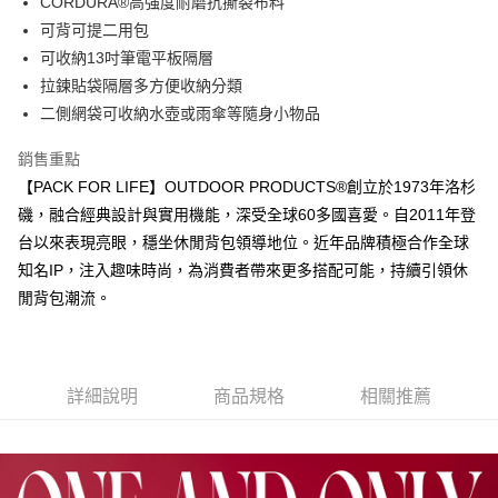
全家取貨付款
CORDURA®高強度耐磨抗撕裂布料
可背可提二用包
每筆NT$80，滿NT$1,000(含以上)免運費
【「AFTEE先享後付」結帳流程】
１．於結帳方式選擇「AFTEE先享後付」後，將跳轉至「AFTEE先享後付」
可收納13吋筆電平板隔層
付款後全家取貨
結帳頁面，進行簡訊認證並確認金額後，即可完成結帳。
拉鍊貼袋隔層多方便收納分類
２．訂單成立數日內，您將收到繳費通知簡訊。
每筆NT$80，滿NT$1,000(含以上)免運費
二側網袋可收納水壺或雨傘等隨身小物品
３．收到繳費通知簡訊後14天內，點擊此簡訊中的連結，可透過四大超商／
ATM／網路銀行／等多元方式進行付款，方視為交易完成。
萊爾富取貨付款
※ 請注意：結帳手續完成當下不需立刻繳費，但若您需要取消訂單，請聯絡
銷售重點
每筆NT$80，滿NT$1,000(含以上)免運費
購買商品的店家。未經商家同意取消之訂單仍視為有效，需透過AFTEE先享
【PACK FOR LIFE】OUTDOOR PRODUCTS®創立於1973年洛杉
後付繳納相關費用。
付款後萊爾富取貨
※ 交易是否成功請以「AFTEE先享後付 」之結帳頁面顯示為準，若有關於
磯，融合經典設計與實用機能，深受全球60多國喜愛。自2011年登
是否繳費成功／繳費後需取消欲退款等相關疑問，請聯繫「AFTEE先享後付
台以來表現亮眼，穩坐休閒背包領導地位。近年品牌積極合作全球
每筆NT$80，滿NT$1,000(含以上)免運費
客戶支援中心」
https://netprotections.freshdesk.com/support/home
知名IP，注入趣味時尚，為消費者帶來更多搭配可能，持續引領休
7-11取貨付款
【注意事項】
閒背包潮流。
１．透過由恩沛科技股份有限公司提供之「AFTEE先享後付」服務完成之交
每筆NT$80，滿NT$1,000(含以上)免運費
易，需依本服務之必要範圍內提供個人資料，並將交易相關給付款項請求債
權轉讓予恩沛科技股份有限公司。
付款後7-11取貨
２．關於個人資料處理事宜，請瀏覽以下網址：
每筆NT$80，滿NT$1,000(含以上)免運費
https://aftee.tw/terms/#terms3
詳細說明
商品規格
相關推薦
３．未成年的使用者請事先徵得法定代理人或監護人之同意方可使用
宅配
「AFTEE先享後付」，若未經同意申辦者引起之損失，本公司不負相關責
任。
每筆NT$80，滿NT$1,000(含以上)免運費
４．使用「AFTEE先享後付」時，將依據個別帳號之用戶狀況，依本公司即
時審查核予不同之上限額度；若仍有額度不足之情形，本公司將視審查結果