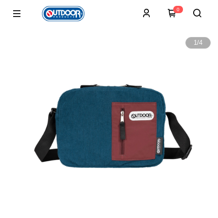
0
1
/
4