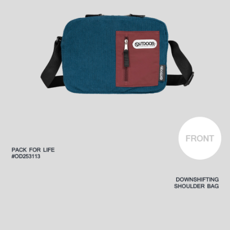
後付繳納相關費用。
付款後萊爾富取貨
※ 交易是否成功請以「AFTEE先享後付 」之結帳頁面顯示為準，若有關於
是否繳費成功／繳費後需取消欲退款等相關疑問，請聯繫「AFTEE先享後付
每筆NT$80，滿NT$1,000(含以上)免運費
客戶支援中心」
https://netprotections.freshdesk.com/support/home
7-11取貨付款
【注意事項】
１．透過由恩沛科技股份有限公司提供之「AFTEE先享後付」服務完成之交
每筆NT$80，滿NT$1,000(含以上)免運費
易，需依本服務之必要範圍內提供個人資料，並將交易相關給付款項請求債
權轉讓予恩沛科技股份有限公司。
付款後7-11取貨
２．關於個人資料處理事宜，請瀏覽以下網址：
每筆NT$80，滿NT$1,000(含以上)免運費
https://aftee.tw/terms/#terms3
３．未成年的使用者請事先徵得法定代理人或監護人之同意方可使用
宅配
「AFTEE先享後付」，若未經同意申辦者引起之損失，本公司不負相關責
任。
每筆NT$80，滿NT$1,000(含以上)免運費
４．使用「AFTEE先享後付」時，將依據個別帳號之用戶狀況，依本公司即
時審查核予不同之上限額度；若仍有額度不足之情形，本公司將視審查結果
外島宅配
請求用戶進行身份認證。
每筆NT$200
５．嚴禁一人註冊多個帳號或使用他人資訊註冊。若發現惡意使用之情形，
恩沛科技股份有限公司將有權停止該用戶之使用額度並採取法律行動。
海外宅配
查看運費