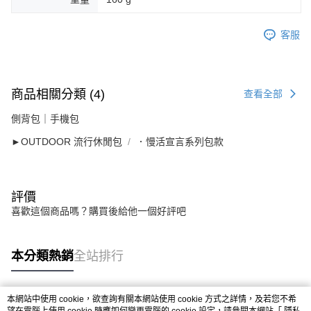
客服
商品相關分類 (4)
查看全部
側背包｜手機包
►OUTDOOR 流行休閒包
．慢活宣言系列包款
評價
喜歡這個商品嗎？購買後給他一個好評吧
本分類熱銷
全站排行
本網站中使用 cookie，欲查詢有關本網站使用 cookie 方式之詳情，及若您不希
熱門標籤