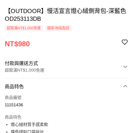
【OUTDOOR】慢活宣言燈心絨側背包-深藍色
OD253113DB
超取滿NT$1,000免運
國家/地區配送
NT$980
付款與運送方式
超取滿NT$1,000免運
付款方式
商品特色
信用卡一次付款
商品編號
信用卡分期付款
11151436
3 期 0 利率 每期
NT$326
21家銀行
商品特色
6 期 0 利率 每期
NT$163
21家銀行
合作金庫商業銀行
第一商業銀行
燈心絨材質手感柔軟
華南商業銀行
彰化商業銀行
合作金庫商業銀行
第一商業銀行
超商取貨付款
撞色拼貼口袋設計
上海商業儲蓄銀行
台北富邦商業銀行