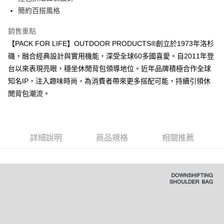
華南商業銀行
彰化商業銀行
國泰世華商業銀行
兆豐國際商業銀行
簡約百搭風格
LINE Pay
上海商業儲蓄銀行
台北富邦商業銀行
臺灣中小企業銀行
台中商業銀行
國泰世華商業銀行
兆豐國際商業銀行
銷售重點
匯豐（台灣）商業銀行
華泰商業銀行
Apple Pay
臺灣中小企業銀行
台中商業銀行
聯邦商業銀行
遠東國際商業銀行
【PACK FOR LIFE】OUTDOOR PRODUCTS®創立於1973年洛杉
匯豐（台灣）商業銀行
華泰商業銀行
悠遊付
元大商業銀行
永豐商業銀行
磯，融合經典設計與實用機能，深受全球60多國喜愛。自2011年登
聯邦商業銀行
遠東國際商業銀行
玉山商業銀行
星展（台灣）商業銀行
元大商業銀行
永豐商業銀行
台以來表現亮眼，穩坐休閒背包領導地位。近年品牌積極合作全球
AFTEE先享後付
台新國際商業銀行
中國信託商業銀行
玉山商業銀行
星展（台灣）商業銀行
知名IP，注入趣味時尚，為消費者帶來更多搭配可能，持續引領休
相關說明
台灣樂天信用卡公司
台新國際商業銀行
中國信託商業銀行
閒背包潮流。
【關於「AFTEE先享後付」】
台灣樂天信用卡公司
ATM付款
AFTEE先享後付是「在收到商品之後才付款」的支付方式。 讓您購物簡單
便利好安心！
１．簡單：不需註冊會員、不需綁卡、不需儲值。
運送方式
２．便利：只要手機號碼，簡訊認證，即可結帳。
詳細說明
商品規格
相關推薦
３．安心：先確認商品／服務後，再付款。
全家取貨付款
每筆NT$80，滿NT$1,000(含以上)免運費
【「AFTEE先享後付」結帳流程】
１．於結帳方式選擇「AFTEE先享後付」後，將跳轉至「AFTEE先享後付」
付款後全家取貨
結帳頁面，進行簡訊認證並確認金額後，即可完成結帳。
２．訂單成立數日內，您將收到繳費通知簡訊。
每筆NT$80，滿NT$1,000(含以上)免運費
３．收到繳費通知簡訊後14天內，點擊此簡訊中的連結，可透過四大超商／
ATM／網路銀行／等多元方式進行付款，方視為交易完成。
萊爾富取貨付款
※ 請注意：結帳手續完成當下不需立刻繳費，但若您需要取消訂單，請聯絡
每筆NT$80，滿NT$1,000(含以上)免運費
購買商品的店家。未經商家同意取消之訂單仍視為有效，需透過AFTEE先享