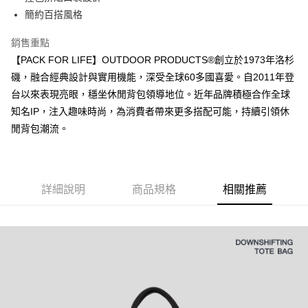
華南商業銀行
彰化商業銀行
國泰世華商業銀行
兆豐國際商業銀行
簡約百搭風格
LINE Pay
上海商業儲蓄銀行
台北富邦商業銀行
臺灣中小企業銀行
台中商業銀行
國泰世華商業銀行
兆豐國際商業銀行
銷售重點
匯豐（台灣）商業銀行
華泰商業銀行
Apple Pay
臺灣中小企業銀行
台中商業銀行
聯邦商業銀行
遠東國際商業銀行
【PACK FOR LIFE】OUTDOOR PRODUCTS®創立於1973年洛杉
匯豐（台灣）商業銀行
華泰商業銀行
悠遊付
元大商業銀行
永豐商業銀行
磯，融合經典設計與實用機能，深受全球60多國喜愛。自2011年登
聯邦商業銀行
遠東國際商業銀行
玉山商業銀行
星展（台灣）商業銀行
元大商業銀行
永豐商業銀行
台以來表現亮眼，穩坐休閒背包領導地位。近年品牌積極合作全球
AFTEE先享後付
台新國際商業銀行
中國信託商業銀行
玉山商業銀行
星展（台灣）商業銀行
知名IP，注入趣味時尚，為消費者帶來更多搭配可能，持續引領休
相關說明
台灣樂天信用卡公司
台新國際商業銀行
中國信託商業銀行
閒背包潮流。
【關於「AFTEE先享後付」】
台灣樂天信用卡公司
ATM付款
AFTEE先享後付是「在收到商品之後才付款」的支付方式。 讓您購物簡單
便利好安心！
１．簡單：不需註冊會員、不需綁卡、不需儲值。
運送方式
２．便利：只要手機號碼，簡訊認證，即可結帳。
詳細說明
商品規格
相關推薦
３．安心：先確認商品／服務後，再付款。
全家取貨付款
每筆NT$80，滿NT$1,000(含以上)免運費
【「AFTEE先享後付」結帳流程】
１．於結帳方式選擇「AFTEE先享後付」後，將跳轉至「AFTEE先享後付」
付款後全家取貨
結帳頁面，進行簡訊認證並確認金額後，即可完成結帳。
２．訂單成立數日內，您將收到繳費通知簡訊。
每筆NT$80，滿NT$1,000(含以上)免運費
３．收到繳費通知簡訊後14天內，點擊此簡訊中的連結，可透過四大超商／
ATM／網路銀行／等多元方式進行付款，方視為交易完成。
萊爾富取貨付款
※ 請注意：結帳手續完成當下不需立刻繳費，但若您需要取消訂單，請聯絡
每筆NT$80，滿NT$1,000(含以上)免運費
購買商品的店家。未經商家同意取消之訂單仍視為有效，需透過AFTEE先享