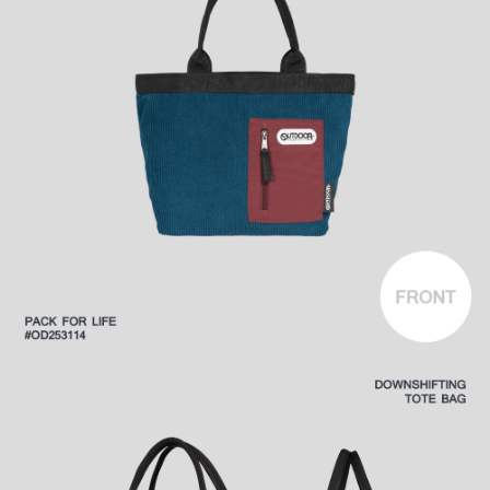
後付繳納相關費用。
付款後萊爾富取貨
※ 交易是否成功請以「AFTEE先享後付 」之結帳頁面顯示為準，若有關於
是否繳費成功／繳費後需取消欲退款等相關疑問，請聯繫「AFTEE先享後付
每筆NT$80，滿NT$1,000(含以上)免運費
客戶支援中心」
https://netprotections.freshdesk.com/support/home
7-11取貨付款
【注意事項】
１．透過由恩沛科技股份有限公司提供之「AFTEE先享後付」服務完成之交
每筆NT$80，滿NT$1,000(含以上)免運費
易，需依本服務之必要範圍內提供個人資料，並將交易相關給付款項請求債
權轉讓予恩沛科技股份有限公司。
付款後7-11取貨
２．關於個人資料處理事宜，請瀏覽以下網址：
每筆NT$80，滿NT$1,000(含以上)免運費
https://aftee.tw/terms/#terms3
３．未成年的使用者請事先徵得法定代理人或監護人之同意方可使用
宅配
「AFTEE先享後付」，若未經同意申辦者引起之損失，本公司不負相關責
任。
每筆NT$80，滿NT$1,000(含以上)免運費
４．使用「AFTEE先享後付」時，將依據個別帳號之用戶狀況，依本公司即
時審查核予不同之上限額度；若仍有額度不足之情形，本公司將視審查結果
外島宅配
請求用戶進行身份認證。
每筆NT$200
５．嚴禁一人註冊多個帳號或使用他人資訊註冊。若發現惡意使用之情形，
恩沛科技股份有限公司將有權停止該用戶之使用額度並採取法律行動。
海外宅配
查看運費