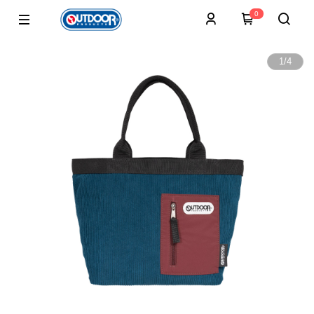
0
1
/
4