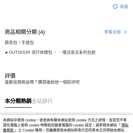
客服
商品相關分類 (4)
查看全部
肩背包∣手提包
►OUTDOOR 流行休閒包
．慢活宣言系列包款
評價
喜歡這個商品嗎？購買後給他一個好評吧
本分類熱銷
全站排行
本網站中使用 cookie，欲查詢有關本網站使用 cookie 方式之詳情，及若您不希
熱門標籤
望在電腦上使用 cookie 時應如何變更電腦的 cookie 設定，請參閱本網站「
隱私
權條款
」之 Cookie 聲明。您繼續使用本網站即表示您同意本公司得按本網站使