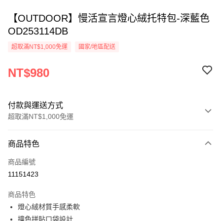
【OUTDOOR】慢活宣言燈心絨托特包-深藍色
OD253114DB
超取滿NT$1,000免運
國家/地區配送
NT$980
付款與運送方式
超取滿NT$1,000免運
付款方式
商品特色
信用卡一次付款
商品編號
信用卡分期付款
11151423
3 期 0 利率 每期
NT$326
21家銀行
商品特色
6 期 0 利率 每期
NT$163
21家銀行
合作金庫商業銀行
第一商業銀行
燈心絨材質手感柔軟
華南商業銀行
彰化商業銀行
合作金庫商業銀行
第一商業銀行
超商取貨付款
撞色拼貼口袋設計
上海商業儲蓄銀行
台北富邦商業銀行