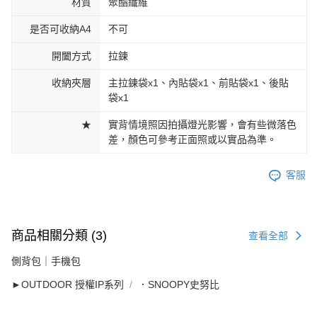
材質
聚酯纖維
是否可收納A4
不可
開闔方式
拉鍊
收納夾層
主拉鍊袋x1、內貼袋x1、前貼袋x1、後貼
袋x1
★
實背情境照因拍攝燈光影響，會有些微落色
差，顏色可參考正面照或以實品為準。
客服
商品相關分類 (3)
查看全部
側背包｜手機包
►OUTDOOR 授權IP系列
．SNOOPY史努比