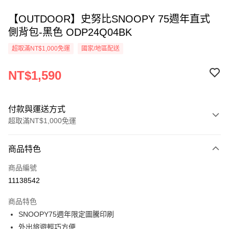
【OUTDOOR】史努比SNOOPY 75週年直式
側背包-黑色 ODP24Q04BK
超取滿NT$1,000免運
國家/地區配送
NT$1,590
付款與運送方式
超取滿NT$1,000免運
付款方式
商品特色
信用卡一次付款
商品編號
信用卡分期付款
11138542
3 期 0 利率 每期
NT$530
21家銀行
商品特色
6 期 0 利率 每期
NT$265
21家銀行
合作金庫商業銀行
第一商業銀行
SNOOPY75週年限定圖騰印刷
華南商業銀行
彰化商業銀行
合作金庫商業銀行
第一商業銀行
超商取貨付款
外出旅遊輕巧方便
上海商業儲蓄銀行
台北富邦商業銀行