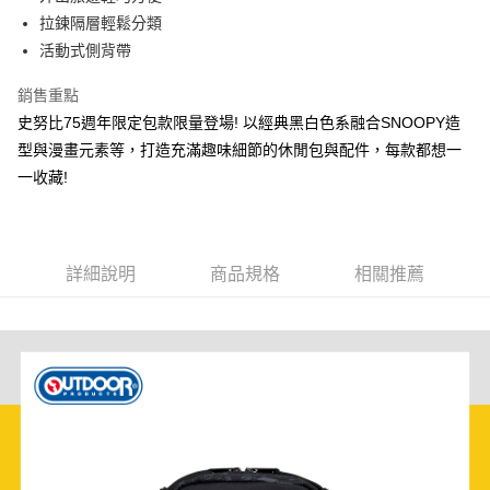
華南商業銀行
彰化商業銀行
國泰世華商業銀行
兆豐國際商業銀行
拉鍊隔層輕鬆分類
LINE Pay
上海商業儲蓄銀行
台北富邦商業銀行
臺灣中小企業銀行
台中商業銀行
活動式側背帶
國泰世華商業銀行
兆豐國際商業銀行
匯豐（台灣）商業銀行
華泰商業銀行
Apple Pay
臺灣中小企業銀行
台中商業銀行
聯邦商業銀行
遠東國際商業銀行
銷售重點
匯豐（台灣）商業銀行
華泰商業銀行
悠遊付
元大商業銀行
永豐商業銀行
史努比75週年限定包款限量登場! 以經典黑白色系融合SNOOPY造
聯邦商業銀行
遠東國際商業銀行
玉山商業銀行
星展（台灣）商業銀行
元大商業銀行
永豐商業銀行
型與漫畫元素等，打造充滿趣味細節的休閒包與配件，每款都想一
AFTEE先享後付
台新國際商業銀行
中國信託商業銀行
玉山商業銀行
星展（台灣）商業銀行
一收藏!
相關說明
台灣樂天信用卡公司
台新國際商業銀行
中國信託商業銀行
【關於「AFTEE先享後付」】
台灣樂天信用卡公司
ATM付款
AFTEE先享後付是「在收到商品之後才付款」的支付方式。 讓您購物簡單
便利好安心！
１．簡單：不需註冊會員、不需綁卡、不需儲值。
運送方式
詳細說明
商品規格
相關推薦
２．便利：只要手機號碼，簡訊認證，即可結帳。
３．安心：先確認商品／服務後，再付款。
全家取貨付款
每筆NT$80，滿NT$1,000(含以上)免運費
【「AFTEE先享後付」結帳流程】
１．於結帳方式選擇「AFTEE先享後付」後，將跳轉至「AFTEE先享後付」
付款後全家取貨
結帳頁面，進行簡訊認證並確認金額後，即可完成結帳。
２．訂單成立數日內，您將收到繳費通知簡訊。
每筆NT$80，滿NT$1,000(含以上)免運費
３．收到繳費通知簡訊後14天內，點擊此簡訊中的連結，可透過四大超商／
ATM／網路銀行／等多元方式進行付款，方視為交易完成。
萊爾富取貨付款
※ 請注意：結帳手續完成當下不需立刻繳費，但若您需要取消訂單，請聯絡
每筆NT$80，滿NT$1,000(含以上)免運費
購買商品的店家。未經商家同意取消之訂單仍視為有效，需透過AFTEE先享