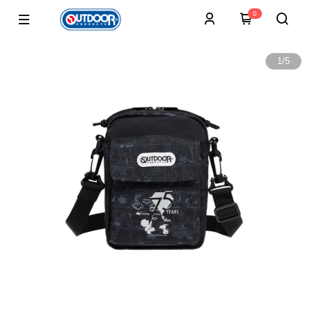
0
1
/
5