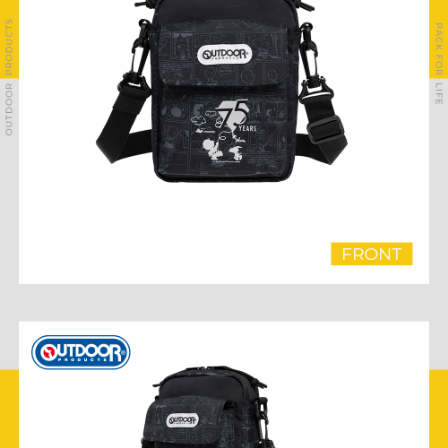
後付繳納相關費用。
付款後萊爾富取貨
※ 交易是否成功請以「AFTEE先享後付 」之結帳頁面顯示為準，若有關於
是否繳費成功／繳費後需取消欲退款等相關疑問，請聯繫「AFTEE先享後付
每筆NT$80，滿NT$1,000(含以上)免運費
客戶支援中心」
https://netprotections.freshdesk.com/support/home
7-11取貨付款
【注意事項】
１．透過由恩沛科技股份有限公司提供之「AFTEE先享後付」服務完成之交
每筆NT$80，滿NT$1,000(含以上)免運費
易，需依本服務之必要範圍內提供個人資料，並將交易相關給付款項請求債
權轉讓予恩沛科技股份有限公司。
付款後7-11取貨
２．關於個人資料處理事宜，請瀏覽以下網址：
每筆NT$80，滿NT$1,000(含以上)免運費
https://aftee.tw/terms/#terms3
３．未成年的使用者請事先徵得法定代理人或監護人之同意方可使用
宅配
「AFTEE先享後付」，若未經同意申辦者引起之損失，本公司不負相關責
任。
每筆NT$80，滿NT$1,000(含以上)免運費
４．使用「AFTEE先享後付」時，將依據個別帳號之用戶狀況，依本公司即
時審查核予不同之上限額度；若仍有額度不足之情形，本公司將視審查結果
外島宅配
請求用戶進行身份認證。
每筆NT$200
５．嚴禁一人註冊多個帳號或使用他人資訊註冊。若發現惡意使用之情形，
恩沛科技股份有限公司將有權停止該用戶之使用額度並採取法律行動。
海外宅配
查看運費