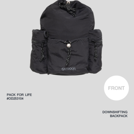
後付繳納相關費用。
付款後萊爾富取貨
※ 交易是否成功請以「AFTEE先享後付 」之結帳頁面顯示為準，若有關於
是否繳費成功／繳費後需取消欲退款等相關疑問，請聯繫「AFTEE先享後付
每筆NT$80，滿NT$1,000(含以上)免運費
客戶支援中心」
https://netprotections.freshdesk.com/support/home
7-11取貨付款
【注意事項】
１．透過由恩沛科技股份有限公司提供之「AFTEE先享後付」服務完成之交
每筆NT$80，滿NT$1,000(含以上)免運費
易，需依本服務之必要範圍內提供個人資料，並將交易相關給付款項請求債
權轉讓予恩沛科技股份有限公司。
付款後7-11取貨
２．關於個人資料處理事宜，請瀏覽以下網址：
每筆NT$80，滿NT$1,000(含以上)免運費
https://aftee.tw/terms/#terms3
３．未成年的使用者請事先徵得法定代理人或監護人之同意方可使用
宅配
「AFTEE先享後付」，若未經同意申辦者引起之損失，本公司不負相關責
任。
每筆NT$80，滿NT$1,000(含以上)免運費
４．使用「AFTEE先享後付」時，將依據個別帳號之用戶狀況，依本公司即
時審查核予不同之上限額度；若仍有額度不足之情形，本公司將視審查結果
外島宅配
請求用戶進行身份認證。
每筆NT$200
５．嚴禁一人註冊多個帳號或使用他人資訊註冊。若發現惡意使用之情形，
恩沛科技股份有限公司將有權停止該用戶之使用額度並採取法律行動。
海外宅配
查看運費