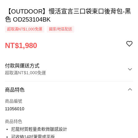
【OUTDOOR】慢活宣言三口袋束口後背包-黑
色 OD253104BK
超取滿NT$1,000免運
國家/地區配送
NT$1,980
付款與運送方式
超取滿NT$1,000免運
付款方式
商品特色
信用卡一次付款
商品編號
信用卡分期付款
11056010
3 期 0 利率 每期
NT$660
21家銀行
商品特色
6 期 0 利率 每期
NT$330
21家銀行
合作金庫商業銀行
第一商業銀行
尼龍材質輕量柔軟微皺感設計
華南商業銀行
彰化商業銀行
合作金庫商業銀行
第一商業銀行
超商取貨付款
可收納14吋筆電或平版
上海商業儲蓄銀行
台北富邦商業銀行