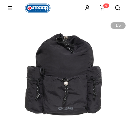
0
1
/
5