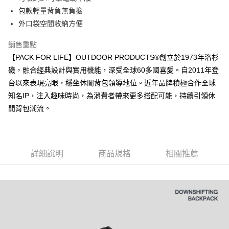
華南商業銀行
彰化商業銀行
國泰世華商業銀行
兆豐國際商業銀行
包款輕量背負無負擔
LINE Pay
上海商業儲蓄銀行
台北富邦商業銀行
臺灣中小企業銀行
台中商業銀行
外口袋空間收納方便
國泰世華商業銀行
兆豐國際商業銀行
匯豐（台灣）商業銀行
華泰商業銀行
Apple Pay
臺灣中小企業銀行
台中商業銀行
聯邦商業銀行
遠東國際商業銀行
銷售重點
匯豐（台灣）商業銀行
華泰商業銀行
悠遊付
元大商業銀行
永豐商業銀行
【PACK FOR LIFE】OUTDOOR PRODUCTS®創立於1973年洛杉
聯邦商業銀行
遠東國際商業銀行
玉山商業銀行
星展（台灣）商業銀行
元大商業銀行
永豐商業銀行
磯，融合經典設計與實用機能，深受全球60多國喜愛。自2011年登
AFTEE先享後付
台新國際商業銀行
中國信託商業銀行
玉山商業銀行
星展（台灣）商業銀行
台以來表現亮眼，穩坐休閒背包領導地位。近年品牌積極合作全球
相關說明
台灣樂天信用卡公司
台新國際商業銀行
中國信託商業銀行
知名IP，注入趣味時尚，為消費者帶來更多搭配可能，持續引領休
【關於「AFTEE先享後付」】
台灣樂天信用卡公司
ATM付款
AFTEE先享後付是「在收到商品之後才付款」的支付方式。 讓您購物簡單
閒背包潮流。
便利好安心！
１．簡單：不需註冊會員、不需綁卡、不需儲值。
運送方式
２．便利：只要手機號碼，簡訊認證，即可結帳。
３．安心：先確認商品／服務後，再付款。
全家取貨付款
詳細說明
商品規格
相關推薦
每筆NT$80，滿NT$1,000(含以上)免運費
【「AFTEE先享後付」結帳流程】
１．於結帳方式選擇「AFTEE先享後付」後，將跳轉至「AFTEE先享後付」
付款後全家取貨
結帳頁面，進行簡訊認證並確認金額後，即可完成結帳。
２．訂單成立數日內，您將收到繳費通知簡訊。
每筆NT$80，滿NT$1,000(含以上)免運費
３．收到繳費通知簡訊後14天內，點擊此簡訊中的連結，可透過四大超商／
ATM／網路銀行／等多元方式進行付款，方視為交易完成。
萊爾富取貨付款
※ 請注意：結帳手續完成當下不需立刻繳費，但若您需要取消訂單，請聯絡
每筆NT$80，滿NT$1,000(含以上)免運費
購買商品的店家。未經商家同意取消之訂單仍視為有效，需透過AFTEE先享