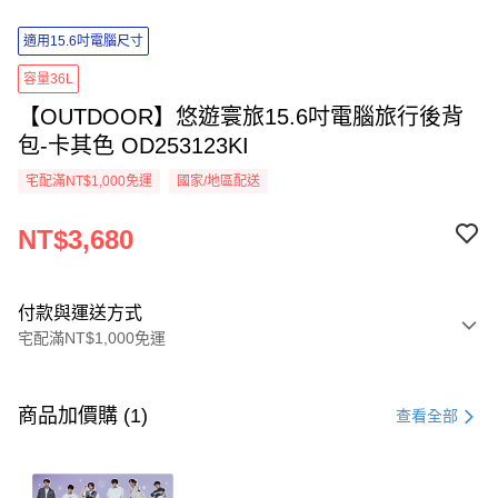
適用15.6吋電腦尺寸
容量36L
【OUTDOOR】悠遊寰旅15.6吋電腦旅行後背
包-卡其色 OD253123KI
宅配滿NT$1,000免運
國家/地區配送
NT$3,680
付款與運送方式
宅配滿NT$1,000免運
付款方式
信用卡一次付款
商品加價購 (1)
查看全部
信用卡分期付款
3 期 0 利率 每期
NT$1,226
21家銀行