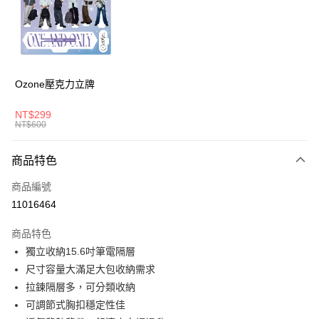
6 期 0 利率 每期
NT$613
21家銀行
合作金庫商業銀行
第一商業銀行
華南商業銀行
彰化商業銀行
合作金庫商業銀行
第一商業銀行
LINE Pay
上海商業儲蓄銀行
台北富邦商業銀行
華南商業銀行
彰化商業銀行
國泰世華商業銀行
兆豐國際商業銀行
Apple Pay
上海商業儲蓄銀行
台北富邦商業銀行
臺灣中小企業銀行
台中商業銀行
國泰世華商業銀行
兆豐國際商業銀行
Ozone壓克力立牌
匯豐（台灣）商業銀行
華泰商業銀行
悠遊付
臺灣中小企業銀行
台中商業銀行
聯邦商業銀行
遠東國際商業銀行
匯豐（台灣）商業銀行
華泰商業銀行
NT$299
AFTEE先享後付
元大商業銀行
永豐商業銀行
NT$600
聯邦商業銀行
遠東國際商業銀行
玉山商業銀行
星展（台灣）商業銀行
相關說明
元大商業銀行
永豐商業銀行
台新國際商業銀行
中國信託商業銀行
【關於「AFTEE先享後付」】
玉山商業銀行
星展（台灣）商業銀行
商品特色
ATM付款
台灣樂天信用卡公司
AFTEE先享後付是「在收到商品之後才付款」的支付方式。 讓您購物簡單
台新國際商業銀行
中國信託商業銀行
便利好安心！
商品編號
台灣樂天信用卡公司
１．簡單：不需註冊會員、不需綁卡、不需儲值。
運送方式
11016464
２．便利：只要手機號碼，簡訊認證，即可結帳。
３．安心：先確認商品／服務後，再付款。
宅配
商品特色
每筆NT$80，滿NT$1,000(含以上)免運費
【「AFTEE先享後付」結帳流程】
獨立收納15.6吋筆電隔層
１．於結帳方式選擇「AFTEE先享後付」後，將跳轉至「AFTEE先享後付」
尺寸容量大滿足大包收納需求
外島宅配
結帳頁面，進行簡訊認證並確認金額後，即可完成結帳。
２．訂單成立數日內，您將收到繳費通知簡訊。
拉鍊隔層多，可分類收納
每筆NT$200
３．收到繳費通知簡訊後14天內，點擊此簡訊中的連結，可透過四大超商／
可調節式胸扣穩定性佳
ATM／網路銀行／等多元方式進行付款，方視為交易完成。
海外宅配
查看運費