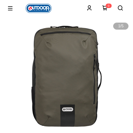
0
1
/
5