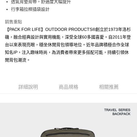
※ 請注意：結帳手續完成當下不需立刻繳費，但若您需要取消訂單，請聯絡
透氣背墊背帶，舒適度大幅提升
購買商品的店家。未經商家同意取消之訂單仍視為有效，需透過AFTEE先享
行李箱拉桿插袋設計
後付繳納相關費用。
※ 交易是否成功請以「AFTEE先享後付 」之結帳頁面顯示為準，若有關於
銷售重點
是否繳費成功／繳費後需取消欲退款等相關疑問，請聯繫「AFTEE先享後付
客戶支援中心」
https://netprotections.freshdesk.com/support/home
【PACK FOR LIFE】OUTDOOR PRODUCTS®創立於1973年洛杉
磯，融合經典設計與實用機能，深受全球60多國喜愛。自2011年登
【注意事項】
台以來表現亮眼，穩坐休閒背包領導地位。近年品牌積極合作全球
１．透過由恩沛科技股份有限公司提供之「AFTEE先享後付」服務完成之交
易，需依本服務之必要範圍內提供個人資料，並將交易相關給付款項請求債
知名IP，注入趣味時尚，為消費者帶來更多搭配可能，持續引領休
權轉讓予恩沛科技股份有限公司。
閒背包潮流。
２．關於個人資料處理事宜，請瀏覽以下網址：
https://aftee.tw/terms/#terms3
３．未成年的使用者請事先徵得法定代理人或監護人之同意方可使用
「AFTEE先享後付」，若未經同意申辦者引起之損失，本公司不負相關責
任。
詳細說明
商品規格
相關推薦
４．使用「AFTEE先享後付」時，將依據個別帳號之用戶狀況，依本公司即
時審查核予不同之上限額度；若仍有額度不足之情形，本公司將視審查結果
請求用戶進行身份認證。
５．嚴禁一人註冊多個帳號或使用他人資訊註冊。若發現惡意使用之情形，
恩沛科技股份有限公司將有權停止該用戶之使用額度並採取法律行動。