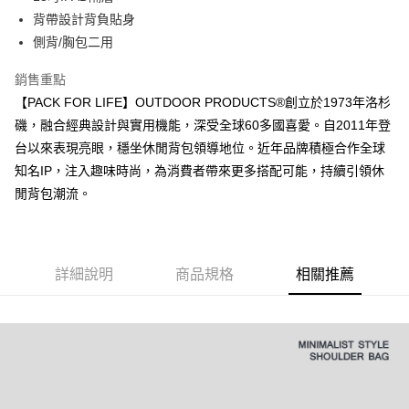
華南商業銀行
彰化商業銀行
國泰世華商業銀行
兆豐國際商業銀行
背帶設計背負貼身
Apple Pay
上海商業儲蓄銀行
台北富邦商業銀行
臺灣中小企業銀行
台中商業銀行
側背/胸包二用
國泰世華商業銀行
兆豐國際商業銀行
匯豐（台灣）商業銀行
華泰商業銀行
悠遊付
臺灣中小企業銀行
台中商業銀行
聯邦商業銀行
遠東國際商業銀行
銷售重點
匯豐（台灣）商業銀行
華泰商業銀行
AFTEE先享後付
元大商業銀行
永豐商業銀行
【PACK FOR LIFE】OUTDOOR PRODUCTS®創立於1973年洛杉
聯邦商業銀行
遠東國際商業銀行
玉山商業銀行
星展（台灣）商業銀行
相關說明
元大商業銀行
永豐商業銀行
磯，融合經典設計與實用機能，深受全球60多國喜愛。自2011年登
台新國際商業銀行
中國信託商業銀行
【關於「AFTEE先享後付」】
玉山商業銀行
星展（台灣）商業銀行
台以來表現亮眼，穩坐休閒背包領導地位。近年品牌積極合作全球
ATM付款
台灣樂天信用卡公司
AFTEE先享後付是「在收到商品之後才付款」的支付方式。 讓您購物簡單
台新國際商業銀行
中國信託商業銀行
便利好安心！
知名IP，注入趣味時尚，為消費者帶來更多搭配可能，持續引領休
台灣樂天信用卡公司
１．簡單：不需註冊會員、不需綁卡、不需儲值。
閒背包潮流。
運送方式
２．便利：只要手機號碼，簡訊認證，即可結帳。
３．安心：先確認商品／服務後，再付款。
宅配
每筆NT$80，滿NT$1,000(含以上)免運費
【「AFTEE先享後付」結帳流程】
１．於結帳方式選擇「AFTEE先享後付」後，將跳轉至「AFTEE先享後付」
詳細說明
商品規格
相關推薦
外島宅配
結帳頁面，進行簡訊認證並確認金額後，即可完成結帳。
２．訂單成立數日內，您將收到繳費通知簡訊。
每筆NT$200
３．收到繳費通知簡訊後14天內，點擊此簡訊中的連結，可透過四大超商／
ATM／網路銀行／等多元方式進行付款，方視為交易完成。
※ 請注意：結帳手續完成當下不需立刻繳費，但若您需要取消訂單，請聯絡
購買商品的店家。未經商家同意取消之訂單仍視為有效，需透過AFTEE先享
後付繳納相關費用。
※ 交易是否成功請以「AFTEE先享後付 」之結帳頁面顯示為準，若有關於