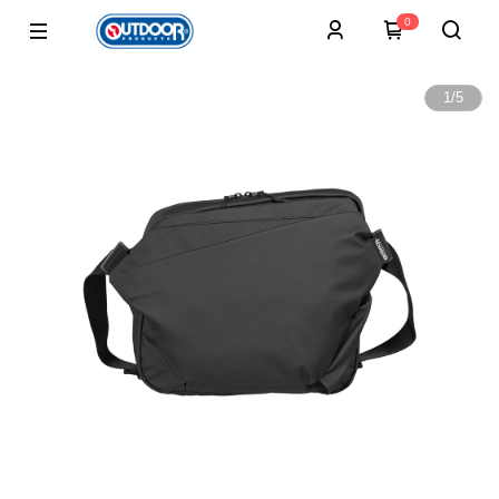
0
1
/
5