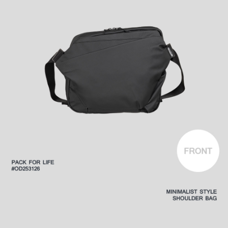
是否繳費成功／繳費後需取消欲退款等相關疑問，請聯繫「AFTEE先享後付
客戶支援中心」
https://netprotections.freshdesk.com/support/home
【注意事項】
１．透過由恩沛科技股份有限公司提供之「AFTEE先享後付」服務完成之交
易，需依本服務之必要範圍內提供個人資料，並將交易相關給付款項請求債
權轉讓予恩沛科技股份有限公司。
２．關於個人資料處理事宜，請瀏覽以下網址：
https://aftee.tw/terms/#terms3
３．未成年的使用者請事先徵得法定代理人或監護人之同意方可使用
「AFTEE先享後付」，若未經同意申辦者引起之損失，本公司不負相關責
任。
４．使用「AFTEE先享後付」時，將依據個別帳號之用戶狀況，依本公司即
時審查核予不同之上限額度；若仍有額度不足之情形，本公司將視審查結果
請求用戶進行身份認證。
５．嚴禁一人註冊多個帳號或使用他人資訊註冊。若發現惡意使用之情形，
恩沛科技股份有限公司將有權停止該用戶之使用額度並採取法律行動。