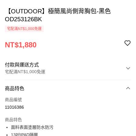
【OUTDOOR】極簡風尚側背胸包-黑色
OD253126BK
宅配滿NT$1,000免運
NT$1,880
付款與運送方式
宅配滿NT$1,000免運
付款方式
商品特色
信用卡一次付款
商品編號
信用卡分期付款
11016386
3 期 0 利率 每期
NT$626
21家銀行
商品特色
6 期 0 利率 每期
NT$313
21家銀行
合作金庫商業銀行
第一商業銀行
面料表面塗層防水防污
華南商業銀行
彰化商業銀行
合作金庫商業銀行
第一商業銀行
LINE Pay
13吋IPAD隔層
上海商業儲蓄銀行
台北富邦商業銀行