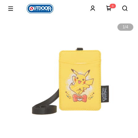
0
1
/
4