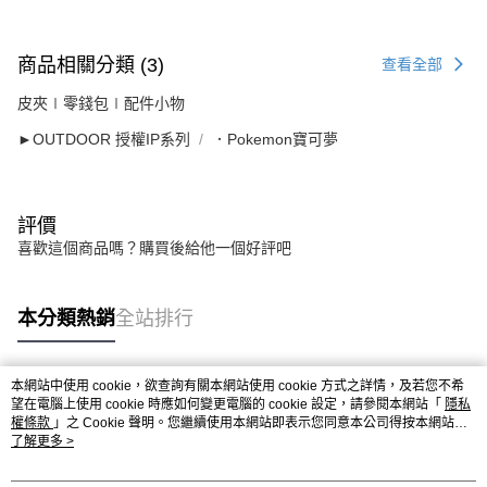
商品相關分類 (3)
查看全部
皮夾∣零錢包∣配件小物
►OUTDOOR 授權IP系列
．Pokemon寶可夢
評價
喜歡這個商品嗎？購買後給他一個好評吧
本分類熱銷
全站排行
本網站中使用 cookie，欲查詢有關本網站使用 cookie 方式之詳情，及若您不希
熱門標籤
望在電腦上使用 cookie 時應如何變更電腦的 cookie 設定，請參閱本網站「
隱私
權條款
」之 Cookie 聲明。您繼續使用本網站即表示您同意本公司得按本網站使
用條款之 Cookie 聲明使用 cookie。
了解更多 >