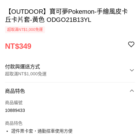
【OUTDOOR】寶可夢Pokemon-手繪風皮卡
丘卡片套-黃色 ODGO21B13YL
超取滿NT$1,000免運
NT$349
付款與運送方式
超取滿NT$1,000免運
付款方式
商品特色
信用卡一次付款
商品編號
信用卡分期付款
10889433
3 期 0 利率 每期
NT$116
21家銀行
商品特色
6 期 0 利率 每期
NT$58
21家銀行
合作金庫商業銀行
第一商業銀行
證件票卡套，通勤搭車使用方便
華南商業銀行
彰化商業銀行
合作金庫商業銀行
第一商業銀行
超商取貨付款
上海商業儲蓄銀行
台北富邦商業銀行