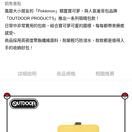
華南商業銀行
彰化商業銀行
銷售重點
國泰世華商業銀行
兆豐國際商業銀行
LINE Pay
上海商業儲蓄銀行
台北富邦商業銀行
風靡大小朋友的「Pokémon」精靈寶可夢，與人氣後背包品牌
臺灣中小企業銀行
台中商業銀行
國泰世華商業銀行
兆豐國際商業銀行
「OUTDOOR PRODUCTS」推出一系列吸睛包款！
匯豐（台灣）商業銀行
華泰商業銀行
Apple Pay
臺灣中小企業銀行
台中商業銀行
聯邦商業銀行
遠東國際商業銀行
日常中非常實用的包款，結合寶可夢可愛的圖樣，每每都帶來療癒
匯豐（台灣）商業銀行
華泰商業銀行
悠遊付
元大商業銀行
永豐商業銀行
感受~
聯邦商業銀行
遠東國際商業銀行
玉山商業銀行
星展（台灣）商業銀行
元大商業銀行
永豐商業銀行
商品採用高密度聚酯纖維面料，耐磨輕巧防潑水，款款都是值得入
AFTEE先享後付
台新國際商業銀行
中國信託商業銀行
玉山商業銀行
星展（台灣）商業銀行
手的收納好包！
相關說明
台灣樂天信用卡公司
台新國際商業銀行
中國信託商業銀行
【關於「AFTEE先享後付」】
台灣樂天信用卡公司
ATM付款
AFTEE先享後付是「在收到商品之後才付款」的支付方式。 讓您購物簡單
便利好安心！
１．簡單：不需註冊會員、不需綁卡、不需儲值。
運送方式
詳細說明
商品規格
相關推薦
２．便利：只要手機號碼，簡訊認證，即可結帳。
３．安心：先確認商品／服務後，再付款。
全家取貨付款
每筆NT$80，滿NT$1,000(含以上)免運費
【「AFTEE先享後付」結帳流程】
１．於結帳方式選擇「AFTEE先享後付」後，將跳轉至「AFTEE先享後付」
付款後全家取貨
結帳頁面，進行簡訊認證並確認金額後，即可完成結帳。
２．訂單成立數日內，您將收到繳費通知簡訊。
每筆NT$80，滿NT$1,000(含以上)免運費
３．收到繳費通知簡訊後14天內，點擊此簡訊中的連結，可透過四大超商／
ATM／網路銀行／等多元方式進行付款，方視為交易完成。
萊爾富取貨付款
※ 請注意：結帳手續完成當下不需立刻繳費，但若您需要取消訂單，請聯絡
每筆NT$80，滿NT$1,000(含以上)免運費
購買商品的店家。未經商家同意取消之訂單仍視為有效，需透過AFTEE先享