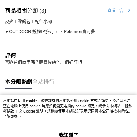
商品相關分類 (3)
查看全部
皮夾∣零錢包∣配件小物
►OUTDOOR 授權IP系列
．Pokemon寶可夢
評價
喜歡這個商品嗎？購買後給他一個好評吧
本分類熱銷
全站排行
本網站中使用 cookie，欲查詢有關本網站使用 cookie 方式之詳情，及若您不希
熱門標籤
望在電腦上使用 cookie 時應如何變更電腦的 cookie 設定，請參閱本網站「
隱私
權條款
」之 Cookie 聲明。您繼續使用本網站即表示您同意本公司得按本網站使
用條款之 Cookie 聲明使用 cookie。
了解更多 >
我知道了