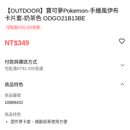
【OUTDOOR】寶可夢Pokemon-手繪風伊布
卡片套-奶茶色 ODGO21B13BE
宅配滿NT$1,000免運
NT$349
付款與運送方式
宅配滿NT$1,000免運
付款方式
商品特色
信用卡一次付款
商品編號
信用卡分期付款
10889432
3 期 0 利率 每期
NT$116
21家銀行
商品特色
6 期 0 利率 每期
NT$58
21家銀行
合作金庫商業銀行
第一商業銀行
證件票卡套，通勤搭車使用方便
華南商業銀行
彰化商業銀行
合作金庫商業銀行
第一商業銀行
LINE Pay
上海商業儲蓄銀行
台北富邦商業銀行