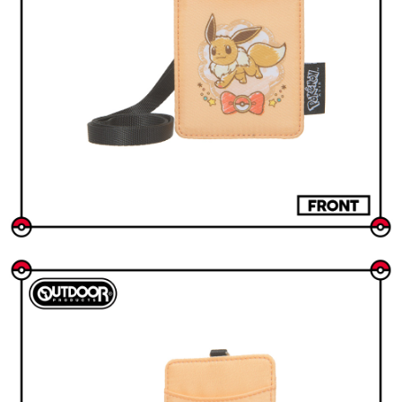
是否繳費成功／繳費後需取消欲退款等相關疑問，請聯繫「AFTEE先享後付
客戶支援中心」
https://netprotections.freshdesk.com/support/home
【注意事項】
１．透過由恩沛科技股份有限公司提供之「AFTEE先享後付」服務完成之交
易，需依本服務之必要範圍內提供個人資料，並將交易相關給付款項請求債
權轉讓予恩沛科技股份有限公司。
２．關於個人資料處理事宜，請瀏覽以下網址：
https://aftee.tw/terms/#terms3
３．未成年的使用者請事先徵得法定代理人或監護人之同意方可使用
「AFTEE先享後付」，若未經同意申辦者引起之損失，本公司不負相關責
任。
４．使用「AFTEE先享後付」時，將依據個別帳號之用戶狀況，依本公司即
時審查核予不同之上限額度；若仍有額度不足之情形，本公司將視審查結果
請求用戶進行身份認證。
５．嚴禁一人註冊多個帳號或使用他人資訊註冊。若發現惡意使用之情形，
恩沛科技股份有限公司將有權停止該用戶之使用額度並採取法律行動。