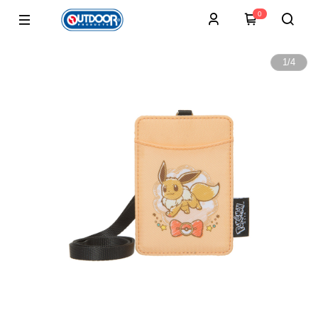
0
1
/
4