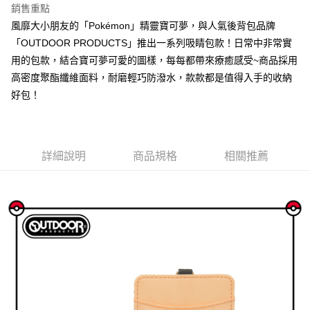
華南商業銀行
彰化商業銀行
銷售重點
國泰世華商業銀行
兆豐國際商業銀行
Apple Pay
上海商業儲蓄銀行
台北富邦商業銀行
風靡大小朋友的「Pokémon」精靈寶可夢，與人氣後背包品牌
臺灣中小企業銀行
台中商業銀行
國泰世華商業銀行
兆豐國際商業銀行
「OUTDOOR PRODUCTS」推出一系列吸睛包款！日常中非常實
匯豐（台灣）商業銀行
華泰商業銀行
悠遊付
臺灣中小企業銀行
台中商業銀行
聯邦商業銀行
遠東國際商業銀行
用的包款，結合寶可夢可愛的圖樣，每每都帶來療癒感受~商品採用
匯豐（台灣）商業銀行
華泰商業銀行
AFTEE先享後付
元大商業銀行
永豐商業銀行
高密度聚酯纖維面料，耐磨輕巧防潑水，款款都是值得入手的收納
聯邦商業銀行
遠東國際商業銀行
玉山商業銀行
星展（台灣）商業銀行
相關說明
元大商業銀行
永豐商業銀行
好包！
台新國際商業銀行
中國信託商業銀行
【關於「AFTEE先享後付」】
玉山商業銀行
星展（台灣）商業銀行
ATM付款
台灣樂天信用卡公司
AFTEE先享後付是「在收到商品之後才付款」的支付方式。 讓您購物簡單
台新國際商業銀行
中國信託商業銀行
便利好安心！
台灣樂天信用卡公司
１．簡單：不需註冊會員、不需綁卡、不需儲值。
運送方式
２．便利：只要手機號碼，簡訊認證，即可結帳。
詳細說明
商品規格
相關推薦
３．安心：先確認商品／服務後，再付款。
宅配
每筆NT$80，滿NT$1,000(含以上)免運費
【「AFTEE先享後付」結帳流程】
１．於結帳方式選擇「AFTEE先享後付」後，將跳轉至「AFTEE先享後付」
外島宅配
結帳頁面，進行簡訊認證並確認金額後，即可完成結帳。
２．訂單成立數日內，您將收到繳費通知簡訊。
每筆NT$200
３．收到繳費通知簡訊後14天內，點擊此簡訊中的連結，可透過四大超商／
ATM／網路銀行／等多元方式進行付款，方視為交易完成。
※ 請注意：結帳手續完成當下不需立刻繳費，但若您需要取消訂單，請聯絡
購買商品的店家。未經商家同意取消之訂單仍視為有效，需透過AFTEE先享
後付繳納相關費用。
※ 交易是否成功請以「AFTEE先享後付 」之結帳頁面顯示為準，若有關於