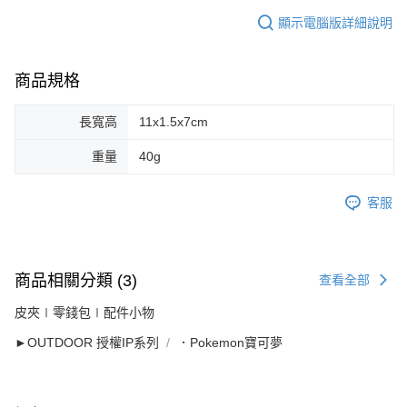
顯示電腦版詳細說明
商品規格
長寬高
11x1.5x7cm
重量
40g
客服
商品相關分類 (3)
查看全部
皮夾∣零錢包∣配件小物
►OUTDOOR 授權IP系列
．Pokemon寶可夢