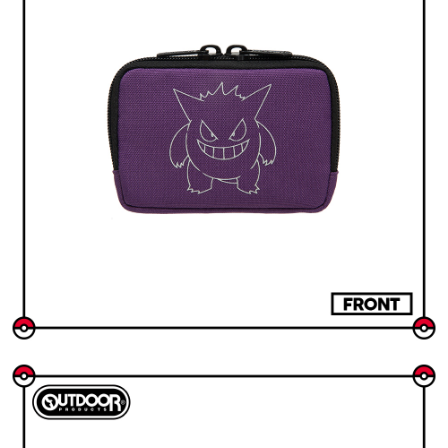
是否繳費成功／繳費後需取消欲退款等相關疑問，請聯繫「AFTEE先享後付
客戶支援中心」
https://netprotections.freshdesk.com/support/home
【注意事項】
１．透過由恩沛科技股份有限公司提供之「AFTEE先享後付」服務完成之交
易，需依本服務之必要範圍內提供個人資料，並將交易相關給付款項請求債
權轉讓予恩沛科技股份有限公司。
２．關於個人資料處理事宜，請瀏覽以下網址：
https://aftee.tw/terms/#terms3
３．未成年的使用者請事先徵得法定代理人或監護人之同意方可使用
「AFTEE先享後付」，若未經同意申辦者引起之損失，本公司不負相關責
任。
４．使用「AFTEE先享後付」時，將依據個別帳號之用戶狀況，依本公司即
時審查核予不同之上限額度；若仍有額度不足之情形，本公司將視審查結果
請求用戶進行身份認證。
５．嚴禁一人註冊多個帳號或使用他人資訊註冊。若發現惡意使用之情形，
恩沛科技股份有限公司將有權停止該用戶之使用額度並採取法律行動。