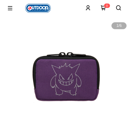
0
1
/
6