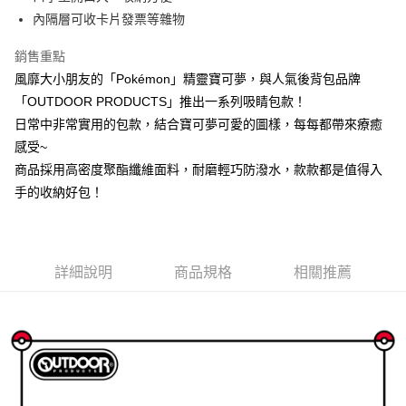
華南商業銀行
彰化商業銀行
國泰世華商業銀行
兆豐國際商業銀行
內隔層可收卡片發票等雜物
Apple Pay
上海商業儲蓄銀行
台北富邦商業銀行
臺灣中小企業銀行
台中商業銀行
國泰世華商業銀行
兆豐國際商業銀行
銷售重點
匯豐（台灣）商業銀行
華泰商業銀行
悠遊付
臺灣中小企業銀行
台中商業銀行
聯邦商業銀行
遠東國際商業銀行
風靡大小朋友的「Pokémon」精靈寶可夢，與人氣後背包品牌
匯豐（台灣）商業銀行
華泰商業銀行
AFTEE先享後付
元大商業銀行
永豐商業銀行
「OUTDOOR PRODUCTS」推出一系列吸睛包款！
聯邦商業銀行
遠東國際商業銀行
玉山商業銀行
星展（台灣）商業銀行
相關說明
元大商業銀行
永豐商業銀行
日常中非常實用的包款，結合寶可夢可愛的圖樣，每每都帶來療癒
台新國際商業銀行
中國信託商業銀行
【關於「AFTEE先享後付」】
玉山商業銀行
星展（台灣）商業銀行
感受~
ATM付款
台灣樂天信用卡公司
AFTEE先享後付是「在收到商品之後才付款」的支付方式。 讓您購物簡單
台新國際商業銀行
中國信託商業銀行
便利好安心！
商品採用高密度聚酯纖維面料，耐磨輕巧防潑水，款款都是值得入
台灣樂天信用卡公司
１．簡單：不需註冊會員、不需綁卡、不需儲值。
手的收納好包！
運送方式
２．便利：只要手機號碼，簡訊認證，即可結帳。
３．安心：先確認商品／服務後，再付款。
宅配
每筆NT$80，滿NT$1,000(含以上)免運費
【「AFTEE先享後付」結帳流程】
１．於結帳方式選擇「AFTEE先享後付」後，將跳轉至「AFTEE先享後付」
詳細說明
商品規格
相關推薦
外島宅配
結帳頁面，進行簡訊認證並確認金額後，即可完成結帳。
２．訂單成立數日內，您將收到繳費通知簡訊。
每筆NT$200
３．收到繳費通知簡訊後14天內，點擊此簡訊中的連結，可透過四大超商／
ATM／網路銀行／等多元方式進行付款，方視為交易完成。
※ 請注意：結帳手續完成當下不需立刻繳費，但若您需要取消訂單，請聯絡
購買商品的店家。未經商家同意取消之訂單仍視為有效，需透過AFTEE先享
後付繳納相關費用。
※ 交易是否成功請以「AFTEE先享後付 」之結帳頁面顯示為準，若有關於