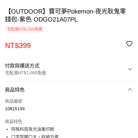
【OUTDOOR】寶可夢Pokemon-夜光耿鬼零
錢包-紫色 ODGO21A07PL
宅配滿NT$1,000免運
NT$399
付款與運送方式
宅配滿NT$1,000免運
付款方式
商品特色
信用卡一次付款
商品編號
信用卡分期付款
10815149
3 期 0 利率 每期
NT$133
21家銀行
商品特色
6 期 0 利率 每期
NT$66
21家銀行
合作金庫商業銀行
第一商業銀行
特殊科技夜光油墨印刷
華南商業銀行
彰化商業銀行
合作金庫商業銀行
第一商業銀行
LINE Pay
ㄇ字型開口大，收納方便
上海商業儲蓄銀行
台北富邦商業銀行