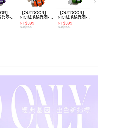
否成功請以「AFTEE先享後付 」之結帳頁面顯示為準，若有關於
功／繳費後需取消欲退款等相關疑問，請聯繫「AFTEE先享後
爾富取貨
OOR】
【OUTDOOR】
【OUTDOOR】
援中心」
https://netprotections.freshdesk.com/support/home
0，滿NT$1,000(含以上)免運費
鑰匙圈-黃
NICI絨毛鑰匙圈-柴
NICI絨毛鑰匙圈-雪
色
犬-橘色
納瑞-綠色
NT$399
NT$399
項】
BPL
OD90556BOG
OD33754BGR
付款
NT$599
NT$599
恩沛科技股份有限公司提供之「AFTEE先享後付」服務完成之
依本服務之必要範圍內提供個人資料，並將交易相關給付款項請
0，滿NT$1,000(含以上)免運費
讓予恩沛科技股份有限公司。
個人資料處理事宜，請瀏覽以下網址：
1取貨
ee.tw/terms/#terms3
0，滿NT$1,000(含以上)免運費
年的使用者請事先徵得法定代理人或監護人之同意方可使用
E先享後付」，若未經同意申辦者引起之損失，本公司不負相關責
AFTEE先享後付」時，將依據個別帳號之用戶狀況，依本公司
0，滿NT$1,000(含以上)免運費
核予不同之上限額度；若仍有額度不足之情形，本公司將視審查
用戶進行身份認證。
一人註冊多個帳號或使用他人資訊註冊。若發現惡意使用之情
00
科技股份有限公司將有權停止該用戶之使用額度並採取法律行
查看運費