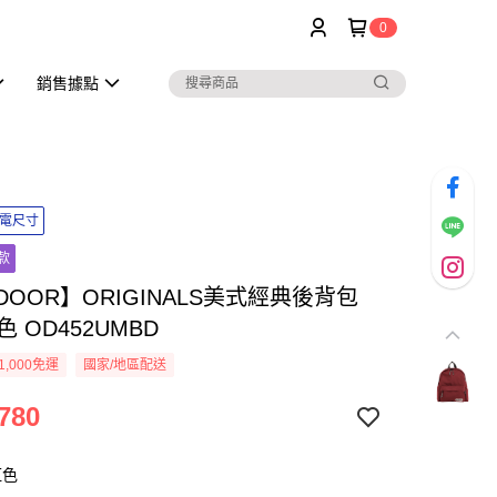
0
銷售據點
筆電尺寸
款
DOOR】ORIGINALS美式經典後背包
色 OD452UMBD
1,000免運
國家/地區配送
780
紅色