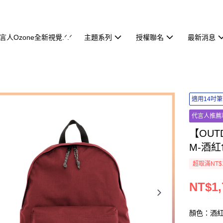
代言人Ozone全新視覺.ᐟ.ᐟ
主題系列
授權聯名
最新消息
適用14吋
代言人推薦
【OUT
M-酒紅
超取滿NT$
NT$1,
顏色：酒