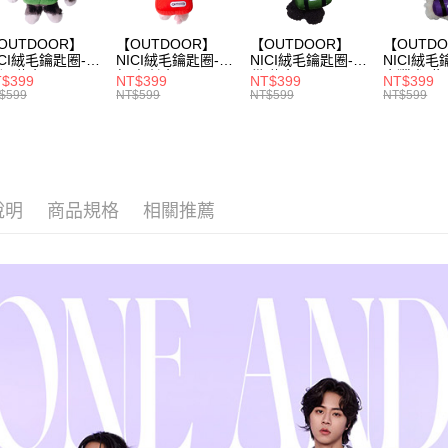
※ 交易是
是否繳費成
付款後萊
OUTDOOR】
【OUTDOOR】
【OUTDOOR】
【OUTD
付客戶支
每筆NT$8
ICI絨毛鑰匙圈-大
NICI絨毛鑰匙圈-粉
NICI絨毛鑰匙圈-熊
NICI絨毛
猩-綠色
紅豬-橙色
貓-綠色
金獵犬-紫
$399
NT$399
NT$399
NT$399
【注意事
D32343GR
OD90138OG
OD90136BGR
OD90723
7-11取貨
$599
NT$599
NT$599
NT$599
１．透過由
交易，需
每筆NT$8
求債權轉
２．關於
付款後7-1
https://aft
每筆NT$8
３．未成
「AFTE
說明
商品規格
相關推薦
宅配
任。
４．使用「
每筆NT$8
即時審查
結果請求
外島宅配
５．嚴禁
每筆NT$2
形，恩沛
動。
海外宅配