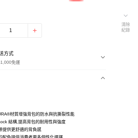
清除
紀錄
送方式
1,000免運
次付款
期付款
0 利率 每期
NT$593
21家銀行
DURA®材質增強背包的防水與抗撕裂性能
0 利率 每期
NT$296
21家銀行
庫商業銀行
第一商業銀行
 Lock 結構,提高背包的耐用性與強度
業銀行
彰化商業銀行
帶提供更舒適的背負感
庫商業銀行
第一商業銀行
付款
業儲蓄銀行
台北富邦商業銀行
業銀行
彰化商業銀行
的配色提供消費者更多個性化選擇