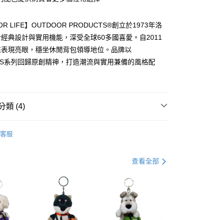
華商業銀行
兆豐國際商業銀行
業儲蓄銀行
台北富邦商業銀行
小企業銀行
台中商業銀行
華商業銀行
兆豐國際商業銀行
台灣）商業銀行
華泰商業銀行
FOR LIFE】OUTDOOR PRODUCTS®創立於1973年洛
小企業銀行
台中商業銀行
業銀行
遠東國際商業銀行
經典設計與實用機能，深受全球60多國喜愛。自2011
台灣）商業銀行
華泰商業銀行
業銀行
永豐商業銀行
業銀行
遠東國際商業銀行
來表現亮眼，穩坐休閒背包領導地位。品牌以
業銀行
星展（台灣）商業銀行
業銀行
永豐商業銀行
享後付
NALS系列回歸原創精神，打造潮流與實用兼備的風格配
際商業銀行
中國信託商業銀行
業銀行
星展（台灣）商業銀行
天信用卡公司
際商業銀行
中國信託商業銀行
FTEE先享後付」】
天信用卡公司
先享後付是「在收到商品之後才付款」的支付方式。 讓您購物簡單
心！
類 (4)
：不需註冊會員、不需綁卡、不需儲值。
：只要手機號碼，簡訊認證，即可結帳。
：先確認商品／服務後，再付款。
客服
付款
EE先享後付」結帳流程】
0，滿NT$1,000(含以上)免運費
方式選擇「AFTEE先享後付」後，將跳轉至「AFTEE先享後
NALS 美式經典系列
查看全部
頁面，進行簡訊認證並確認金額後，即可完成結帳。
家取貨
成立數日內，您將收到繳費通知簡訊。
Ozone·代言人推薦款
費通知簡訊後14天內，點擊此簡訊中的連結，可透過四大超商
0，滿NT$1,000(含以上)免運費
網路銀行／等多元方式進行付款，方視為交易完成。
：結帳手續完成當下不需立刻繳費，但若您需要取消訂單，請聯
貨付款
的店家。未經商家同意取消之訂單仍視為有效，需透過AFTEE
繳納相關費用。
0，滿NT$1,000(含以上)免運費