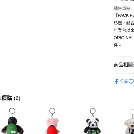
國泰世
LINE Pay
上海商
銷售重點
臺灣中
國泰世
匯豐（
【PACK 
Apple Pay
臺灣中
聯邦商
杉磯，融合
匯豐（
悠遊付
元大商
聯邦商
年登台以
玉山商
元大商
AFTEE先
ORIGI
台新國
玉山商
相關說明
件。
台灣樂
台新國
【關於「A
台灣樂
ATM付款
AFTEE
便利好安
商品相關分
１．簡單
２．便利
運送方式
後背包
３．安心
分享
全家取貨
全部商品
【「AFT
每筆NT$8
１．於結帳
►ORIGI
價購 (6)
付」結帳
付款後全
２．訂單
💜偶像男團
３．收到繳
每筆NT$8
／ATM／
※ 請注意
萊爾富取
絡購買商品
先享後付
每筆NT$8