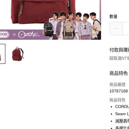
數量
付款與運
超取滿NT$
付款方式
商品特色
信用卡一
商品編號
10767168
信用卡分
商品特色
3 期 
COR
6 期 
合作金
Seam
華南商
減壓肩
合作金
超商取貨
上海商
華南商
多樣化