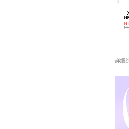
【
N
猩
NT
O
NT
詳細