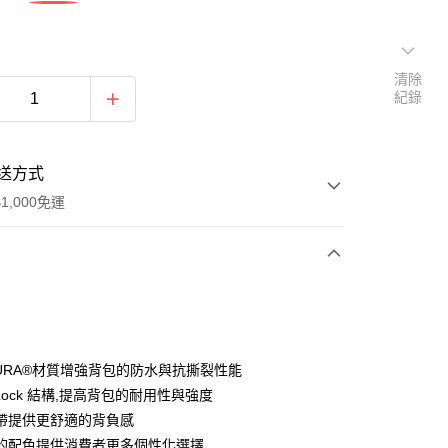
清除
紀錄
送方式
1,000免運
次付款
期付款
0 利率 每期
NT$760
21家銀行
DURA®材質增強背包的防水與抗撕裂性能
0 利率 每期
NT$380
21家銀行
庫商業銀行
第一商業銀行
 Lock 結構,提高背包的耐用性與強度
業銀行
彰化商業銀行
帶提供更舒適的背負感
庫商業銀行
第一商業銀行
付款
業儲蓄銀行
台北富邦商業銀行
業銀行
彰化商業銀行
的配色提供消費者更多個性化選擇