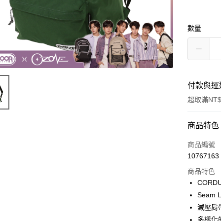
數量
付款與運
超取滿NT$
付款方式
商品特色
信用卡一
商品編號
10767163
信用卡分
商品特色
3 期 
COR
6 期 
合作金
Seam
華南商
減壓肩
合作金
超商取貨
上海商
華南商
多樣化