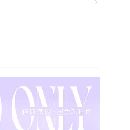
否成功請以「AFTEE先享後付 」之結帳頁面顯示為準，若有關於
功／繳費後需取消欲退款等相關疑問，請聯繫「AFTEE先享後
爾富取貨
援中心」
https://netprotections.freshdesk.com/support/home
0，滿NT$1,000(含以上)免運費
項】
付款
恩沛科技股份有限公司提供之「AFTEE先享後付」服務完成之
依本服務之必要範圍內提供個人資料，並將交易相關給付款項請
0，滿NT$1,000(含以上)免運費
讓予恩沛科技股份有限公司。
個人資料處理事宜，請瀏覽以下網址：
1取貨
ee.tw/terms/#terms3
0，滿NT$1,000(含以上)免運費
年的使用者請事先徵得法定代理人或監護人之同意方可使用
E先享後付」，若未經同意申辦者引起之損失，本公司不負相關責
AFTEE先享後付」時，將依據個別帳號之用戶狀況，依本公司
0，滿NT$1,000(含以上)免運費
核予不同之上限額度；若仍有額度不足之情形，本公司將視審查
用戶進行身份認證。
一人註冊多個帳號或使用他人資訊註冊。若發現惡意使用之情
00
科技股份有限公司將有權停止該用戶之使用額度並採取法律行
查看運費