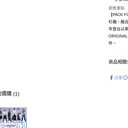
國泰世
LINE Pay
上海商
銷售重點
臺灣中
國泰世
匯豐（
【PACK 
Apple Pay
臺灣中
聯邦商
杉磯，融合
匯豐（
悠遊付
元大商
聯邦商
年登台以
玉山商
元大商
AFTEE先
ORIGI
台新國
玉山商
相關說明
件。
台灣樂
台新國
【關於「A
台灣樂
ATM付款
AFTEE
便利好安
商品相關分
１．簡單
２．便利
運送方式
後背包
３．安心
分享
全家取貨
全部商品
【「AFT
每筆NT$8
１．於結帳
►ORIGI
價購 (1)
付」結帳
付款後全
２．訂單
💜偶像男團
３．收到繳
每筆NT$8
／ATM／
※ 請注意
萊爾富取
絡購買商品
先享後付
每筆NT$8