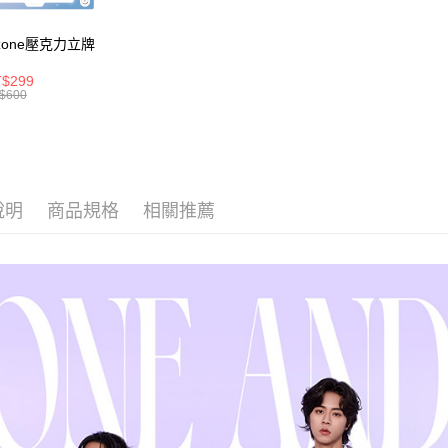
※ 交易是
是否繳費成
付款後萊
zone壓克力立牌
付客戶支
每筆NT$8
$299
【注意事
7-11取貨
$600
１．透過由
交易，需
每筆NT$8
求債權轉
２．關於
付款後7-1
https://aft
每筆NT$8
３．未成
「AFTE
說明
商品規格
相關推薦
宅配
任。
４．使用「
每筆NT$8
即時審查
結果請求
外島宅配
５．嚴禁
每筆NT$2
形，恩沛
動。
海外宅配