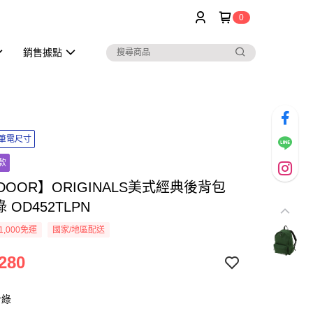
0
銷售據點
吋筆電尺寸
款
DOOR】ORIGINALS美式經典後背包
 OD452TLPN
1,000免運
國家/地區配送
280
針綠