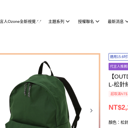
代言人Ozone全新視覺.ᐟ.ᐟ
主題系列
授權聯名
最新消息
適用15.6
代言人推薦
【OUT
L-松針綠
超取滿NT$
NT$2,
顏色：松