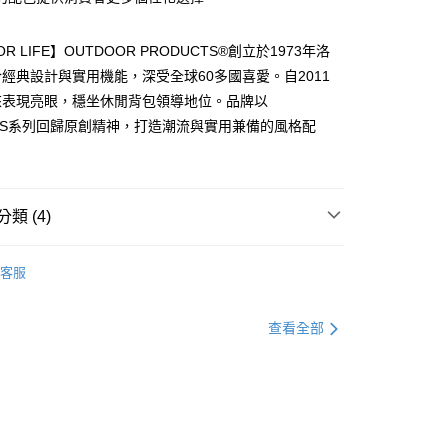
華商業銀行
兆豐國際商業銀行
業儲蓄銀行
台北富邦商業銀行
小企業銀行
台中商業銀行
華商業銀行
兆豐國際商業銀行
台灣）商業銀行
華泰商業銀行
FOR LIFE】OUTDOOR PRODUCTS®創立於1973年洛
小企業銀行
台中商業銀行
業銀行
遠東國際商業銀行
經典設計與實用機能，深受全球60多國喜愛。自2011
台灣）商業銀行
華泰商業銀行
業銀行
永豐商業銀行
業銀行
遠東國際商業銀行
來表現亮眼，穩坐休閒背包領導地位。品牌以
業銀行
星展（台灣）商業銀行
業銀行
永豐商業銀行
享後付
NALS系列回歸原創精神，打造潮流與實用兼備的風格配
際商業銀行
中國信託商業銀行
業銀行
星展（台灣）商業銀行
天信用卡公司
際商業銀行
中國信託商業銀行
FTEE先享後付」】
天信用卡公司
先享後付是「在收到商品之後才付款」的支付方式。 讓您購物簡單
心！
類 (4)
：不需註冊會員、不需綁卡、不需儲值。
：只要手機號碼，簡訊認證，即可結帳。
：先確認商品／服務後，再付款。
客服
付款
EE先享後付」結帳流程】
0，滿NT$1,000(含以上)免運費
方式選擇「AFTEE先享後付」後，將跳轉至「AFTEE先享後
NALS 美式經典系列
查看全部
頁面，進行簡訊認證並確認金額後，即可完成結帳。
家取貨
成立數日內，您將收到繳費通知簡訊。
Ozone·代言人推薦款
費通知簡訊後14天內，點擊此簡訊中的連結，可透過四大超商
0，滿NT$1,000(含以上)免運費
網路銀行／等多元方式進行付款，方視為交易完成。
：結帳手續完成當下不需立刻繳費，但若您需要取消訂單，請聯
貨付款
的店家。未經商家同意取消之訂單仍視為有效，需透過AFTEE
繳納相關費用。
0，滿NT$1,000(含以上)免運費