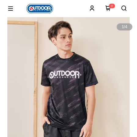
0
1
/
4