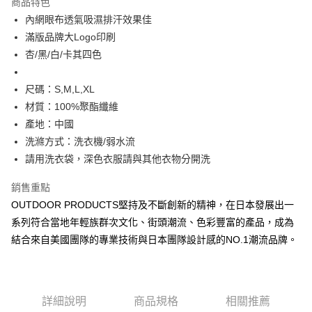
商品特色
6 期 0 利率 每期
NT$146
21家銀行
合作金庫商業銀行
第一商業銀行
內網眼布透氣吸濕排汗效果佳
華南商業銀行
彰化商業銀行
合作金庫商業銀行
第一商業銀行
超商取貨付款
滿版品牌大Logo印刷
上海商業儲蓄銀行
台北富邦商業銀行
華南商業銀行
彰化商業銀行
國泰世華商業銀行
兆豐國際商業銀行
杏/黑/白/卡其四色
LINE Pay
上海商業儲蓄銀行
台北富邦商業銀行
臺灣中小企業銀行
台中商業銀行
國泰世華商業銀行
兆豐國際商業銀行
匯豐（台灣）商業銀行
華泰商業銀行
Apple Pay
臺灣中小企業銀行
台中商業銀行
尺碼：S,M,L,XL
聯邦商業銀行
遠東國際商業銀行
匯豐（台灣）商業銀行
華泰商業銀行
材質：100%聚酯纖維
悠遊付
元大商業銀行
永豐商業銀行
聯邦商業銀行
遠東國際商業銀行
產地：中國
玉山商業銀行
星展（台灣）商業銀行
元大商業銀行
永豐商業銀行
AFTEE先享後付
洗滌方式：洗衣機/弱水流
台新國際商業銀行
中國信託商業銀行
玉山商業銀行
星展（台灣）商業銀行
相關說明
台灣樂天信用卡公司
請用洗衣袋，深色衣服請與其他衣物分開洗
台新國際商業銀行
中國信託商業銀行
【關於「AFTEE先享後付」】
台灣樂天信用卡公司
ATM付款
AFTEE先享後付是「在收到商品之後才付款」的支付方式。 讓您購物簡單
銷售重點
便利好安心！
OUTDOOR PRODUCTS堅持及不斷創新的精神，在日本發展出一
１．簡單：不需註冊會員、不需綁卡、不需儲值。
運送方式
２．便利：只要手機號碼，簡訊認證，即可結帳。
系列符合當地年輕族群次文化、街頭潮流、色彩豐富的產品，成為
３．安心：先確認商品／服務後，再付款。
全家取貨付款
結合來自美國團隊的專業技術與日本團隊設計感的NO.1潮流品牌。
每筆NT$80，滿NT$1,000(含以上)免運費
【「AFTEE先享後付」結帳流程】
１．於結帳方式選擇「AFTEE先享後付」後，將跳轉至「AFTEE先享後付」
付款後全家取貨
結帳頁面，進行簡訊認證並確認金額後，即可完成結帳。
２．訂單成立數日內，您將收到繳費通知簡訊。
每筆NT$80，滿NT$1,000(含以上)免運費
詳細說明
商品規格
相關推薦
３．收到繳費通知簡訊後14天內，點擊此簡訊中的連結，可透過四大超商／