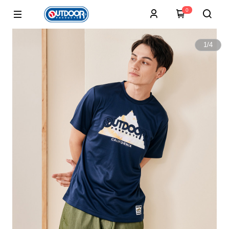
0
1
/
4