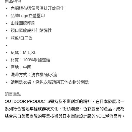
商品特色
6 期 0 利率 每期
NT$146
21家銀行
合作金庫商業銀行
第一商業銀行
內網眼布透氣吸濕排汗效果佳
華南商業銀行
彰化商業銀行
合作金庫商業銀行
第一商業銀行
超商取貨付款
品牌Logo立體壓印
上海商業儲蓄銀行
台北富邦商業銀行
華南商業銀行
彰化商業銀行
國泰世華商業銀行
兆豐國際商業銀行
山峰圖騰印刷
LINE Pay
上海商業儲蓄銀行
台北富邦商業銀行
臺灣中小企業銀行
台中商業銀行
領口羅紋設計伸縮彈性
國泰世華商業銀行
兆豐國際商業銀行
匯豐（台灣）商業銀行
華泰商業銀行
Apple Pay
臺灣中小企業銀行
台中商業銀行
深藍/白二色
聯邦商業銀行
遠東國際商業銀行
匯豐（台灣）商業銀行
華泰商業銀行
悠遊付
元大商業銀行
永豐商業銀行
聯邦商業銀行
遠東國際商業銀行
尺碼：M,L,XL
玉山商業銀行
星展（台灣）商業銀行
元大商業銀行
永豐商業銀行
AFTEE先享後付
材質：100%聚酯纖維
台新國際商業銀行
中國信託商業銀行
玉山商業銀行
星展（台灣）商業銀行
相關說明
台灣樂天信用卡公司
產地：中國
台新國際商業銀行
中國信託商業銀行
【關於「AFTEE先享後付」】
洗滌方式：洗衣機/弱水流
台灣樂天信用卡公司
ATM付款
AFTEE先享後付是「在收到商品之後才付款」的支付方式。 讓您購物簡單
請用洗衣袋，深色衣服請與其他衣物分開洗
便利好安心！
１．簡單：不需註冊會員、不需綁卡、不需儲值。
運送方式
２．便利：只要手機號碼，簡訊認證，即可結帳。
銷售重點
３．安心：先確認商品／服務後，再付款。
全家取貨付款
OUTDOOR PRODUCTS堅持及不斷創新的精神，在日本發展出一
每筆NT$80，滿NT$1,000(含以上)免運費
系列符合當地年輕族群次文化、街頭潮流、色彩豐富的產品，成為
【「AFTEE先享後付」結帳流程】
１．於結帳方式選擇「AFTEE先享後付」後，將跳轉至「AFTEE先享後付」
結合來自美國團隊的專業技術與日本團隊設計感的NO.1潮流品牌。
付款後全家取貨
結帳頁面，進行簡訊認證並確認金額後，即可完成結帳。
２．訂單成立數日內，您將收到繳費通知簡訊。
每筆NT$80，滿NT$1,000(含以上)免運費
３．收到繳費通知簡訊後14天內，點擊此簡訊中的連結，可透過四大超商／