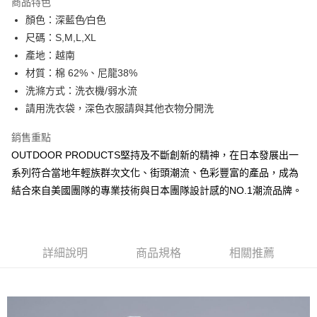
商品特色
6 期 0 利率 每期
NT$246
21家銀行
合作金庫商業銀行
第一商業銀行
顏色：深藍色∕白色
華南商業銀行
彰化商業銀行
合作金庫商業銀行
第一商業銀行
超商取貨付款
尺碼：S,M,L,XL
上海商業儲蓄銀行
台北富邦商業銀行
華南商業銀行
彰化商業銀行
國泰世華商業銀行
兆豐國際商業銀行
產地：越南
LINE Pay
上海商業儲蓄銀行
台北富邦商業銀行
臺灣中小企業銀行
台中商業銀行
材質：棉 62%、尼龍38%
國泰世華商業銀行
兆豐國際商業銀行
匯豐（台灣）商業銀行
華泰商業銀行
Apple Pay
臺灣中小企業銀行
台中商業銀行
洗滌方式：洗衣機/弱水流
聯邦商業銀行
遠東國際商業銀行
匯豐（台灣）商業銀行
華泰商業銀行
請用洗衣袋，深色衣服請與其他衣物分開洗
悠遊付
元大商業銀行
永豐商業銀行
聯邦商業銀行
遠東國際商業銀行
玉山商業銀行
星展（台灣）商業銀行
元大商業銀行
永豐商業銀行
銷售重點
AFTEE先享後付
台新國際商業銀行
中國信託商業銀行
玉山商業銀行
星展（台灣）商業銀行
OUTDOOR PRODUCTS堅持及不斷創新的精神，在日本發展出一
相關說明
台灣樂天信用卡公司
台新國際商業銀行
中國信託商業銀行
系列符合當地年輕族群次文化、街頭潮流、色彩豐富的產品，成為
【關於「AFTEE先享後付」】
台灣樂天信用卡公司
ATM付款
AFTEE先享後付是「在收到商品之後才付款」的支付方式。 讓您購物簡單
結合來自美國團隊的專業技術與日本團隊設計感的NO.1潮流品牌。
便利好安心！
１．簡單：不需註冊會員、不需綁卡、不需儲值。
運送方式
２．便利：只要手機號碼，簡訊認證，即可結帳。
３．安心：先確認商品／服務後，再付款。
全家取貨付款
詳細說明
商品規格
相關推薦
每筆NT$80，滿NT$1,000(含以上)免運費
【「AFTEE先享後付」結帳流程】
１．於結帳方式選擇「AFTEE先享後付」後，將跳轉至「AFTEE先享後付」
付款後全家取貨
結帳頁面，進行簡訊認證並確認金額後，即可完成結帳。
２．訂單成立數日內，您將收到繳費通知簡訊。
每筆NT$80，滿NT$1,000(含以上)免運費
３．收到繳費通知簡訊後14天內，點擊此簡訊中的連結，可透過四大超商／