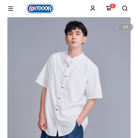
0
1
/
4