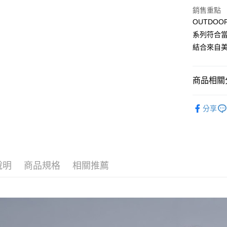
聯邦商
銷售重點
匯豐（
悠遊付
元大商
聯邦商
OUTDO
玉山商
元大商
AFTEE先
系列符合
台新國
玉山商
相關說明
結合來自美
台灣樂
台新國
【關於「A
台灣樂
ATM付款
AFTEE
便利好安
商品相關分
１．簡單
２．便利
運送方式
►OUTD
３．安心
分享
全家取貨
全部商品
【「AFT
每筆NT$8
１．於結帳
付」結帳
付款後全
２．訂單
３．收到繳
每筆NT$8
說明
商品規格
相關推薦
／ATM／
※ 請注意
萊爾富取
絡購買商品
先享後付
每筆NT$8
※ 交易是
是否繳費成
付款後萊
付客戶支
每筆NT$8