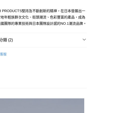
業銀行
遠東國際商業銀行
台灣）商業銀行
華泰商業銀行
業銀行
永豐商業銀行
業銀行
遠東國際商業銀行
OR PRODUCTS堅持及不斷創新的精神，在日本發展出一
業銀行
星展（台灣）商業銀行
業銀行
永豐商業銀行
享後付
當地年輕族群次文化、街頭潮流、色彩豐富的產品，成為
際商業銀行
中國信託商業銀行
業銀行
星展（台灣）商業銀行
國團隊的專業技術與日本團隊設計感的NO.1潮流品牌。
天信用卡公司
際商業銀行
中國信託商業銀行
FTEE先享後付」】
天信用卡公司
先享後付是「在收到商品之後才付款」的支付方式。 讓您購物簡單
心！
類 (2)
：不需註冊會員、不需綁卡、不需儲值。
：只要手機號碼，簡訊認證，即可結帳。
OOR 美式休閒服飾
短袖上衣
：先確認商品／服務後，再付款。
客服
付款
EE先享後付」結帳流程】
0，滿NT$1,000(含以上)免運費
方式選擇「AFTEE先享後付」後，將跳轉至「AFTEE先享後
頁面，進行簡訊認證並確認金額後，即可完成結帳。
家取貨
成立數日內，您將收到繳費通知簡訊。
費通知簡訊後14天內，點擊此簡訊中的連結，可透過四大超商
0，滿NT$1,000(含以上)免運費
網路銀行／等多元方式進行付款，方視為交易完成。
：結帳手續完成當下不需立刻繳費，但若您需要取消訂單，請聯
貨付款
的店家。未經商家同意取消之訂單仍視為有效，需透過AFTEE
繳納相關費用。
0，滿NT$1,000(含以上)免運費
否成功請以「AFTEE先享後付 」之結帳頁面顯示為準，若有關於
功／繳費後需取消欲退款等相關疑問，請聯繫「AFTEE先享後
爾富取貨
援中心」
https://netprotections.freshdesk.com/support/home
0，滿NT$1,000(含以上)免運費