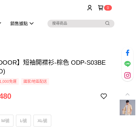
0
銷售據點
DOOR】短袖開襟衫-棕色 ODP-S03BE
O)
1,000免運
國家/地區配送
480
M號
L號
XL號