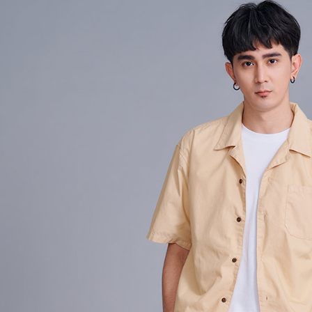
【注意事
7-11取貨
１．透過由
交易，需
每筆NT$8
求債權轉
２．關於
付款後7-1
https://aft
每筆NT$8
３．未成
「AFTE
宅配
任。
４．使用「
每筆NT$8
即時審查
結果請求
外島宅配
５．嚴禁
每筆NT$2
形，恩沛
動。
海外宅配