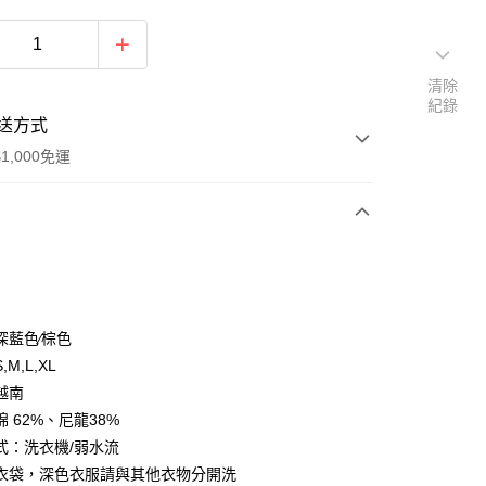
清除
紀錄
送方式
1,000免運
次付款
期付款
0 利率 每期
NT$493
21家銀行
深藍色∕棕色
0 利率 每期
NT$246
21家銀行
庫商業銀行
第一商業銀行
M,L,XL
業銀行
彰化商業銀行
越南
庫商業銀行
第一商業銀行
付款
業儲蓄銀行
台北富邦商業銀行
業銀行
彰化商業銀行
 62%、尼龍38%
華商業銀行
兆豐國際商業銀行
業儲蓄銀行
台北富邦商業銀行
式：洗衣機/弱水流
小企業銀行
台中商業銀行
華商業銀行
兆豐國際商業銀行
衣袋，深色衣服請與其他衣物分開洗
台灣）商業銀行
華泰商業銀行
小企業銀行
台中商業銀行