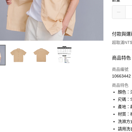
付款與運
超取滿NT$
付款方式
商品特色
信用卡一
商品編號
10663442
信用卡分
商品特色
3 期 
顏色：
6 期 
合作金
尺碼：S,
華南商
產地：
合作金
超商取貨
上海商
華南商
材質：棉
國泰世
LINE Pay
上海商
洗滌方
臺灣中
國泰世
請用洗
匯豐（
Apple Pay
臺灣中