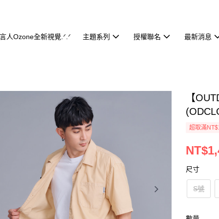
代言人Ozone全新視覺.ᐟ.ᐟ
主題系列
授權聯名
最新消息
【OUT
(ODCL
超取滿NT$
NT$1,
尺寸
S號
數量