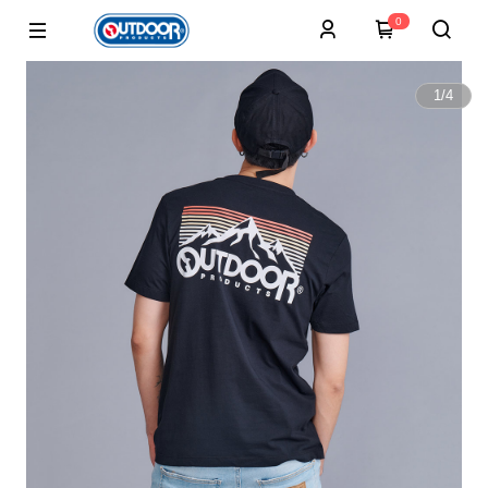
0
1
/
4