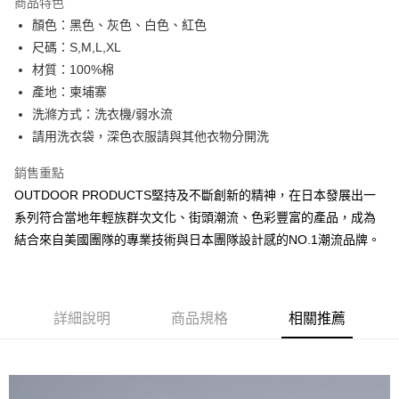
商品特色
6 期 0 利率 每期
NT$130
21家銀行
合作金庫商業銀行
第一商業銀行
顏色：黑色、灰色、白色、紅色
華南商業銀行
彰化商業銀行
合作金庫商業銀行
第一商業銀行
超商取貨付款
尺碼：S,M,L,XL
上海商業儲蓄銀行
台北富邦商業銀行
華南商業銀行
彰化商業銀行
國泰世華商業銀行
兆豐國際商業銀行
材質：100%棉
LINE Pay
上海商業儲蓄銀行
台北富邦商業銀行
臺灣中小企業銀行
台中商業銀行
產地：柬埔寨
國泰世華商業銀行
兆豐國際商業銀行
匯豐（台灣）商業銀行
華泰商業銀行
Apple Pay
臺灣中小企業銀行
台中商業銀行
洗滌方式：洗衣機/弱水流
聯邦商業銀行
遠東國際商業銀行
匯豐（台灣）商業銀行
華泰商業銀行
請用洗衣袋，深色衣服請與其他衣物分開洗
悠遊付
元大商業銀行
永豐商業銀行
聯邦商業銀行
遠東國際商業銀行
玉山商業銀行
星展（台灣）商業銀行
元大商業銀行
永豐商業銀行
銷售重點
AFTEE先享後付
台新國際商業銀行
中國信託商業銀行
玉山商業銀行
星展（台灣）商業銀行
OUTDOOR PRODUCTS堅持及不斷創新的精神，在日本發展出一
相關說明
台灣樂天信用卡公司
台新國際商業銀行
中國信託商業銀行
系列符合當地年輕族群次文化、街頭潮流、色彩豐富的產品，成為
【關於「AFTEE先享後付」】
台灣樂天信用卡公司
ATM付款
AFTEE先享後付是「在收到商品之後才付款」的支付方式。 讓您購物簡單
結合來自美國團隊的專業技術與日本團隊設計感的NO.1潮流品牌。
便利好安心！
１．簡單：不需註冊會員、不需綁卡、不需儲值。
運送方式
２．便利：只要手機號碼，簡訊認證，即可結帳。
３．安心：先確認商品／服務後，再付款。
全家取貨付款
詳細說明
商品規格
相關推薦
每筆NT$80，滿NT$1,000(含以上)免運費
【「AFTEE先享後付」結帳流程】
１．於結帳方式選擇「AFTEE先享後付」後，將跳轉至「AFTEE先享後付」
付款後全家取貨
結帳頁面，進行簡訊認證並確認金額後，即可完成結帳。
２．訂單成立數日內，您將收到繳費通知簡訊。
每筆NT$80，滿NT$1,000(含以上)免運費
３．收到繳費通知簡訊後14天內，點擊此簡訊中的連結，可透過四大超商／