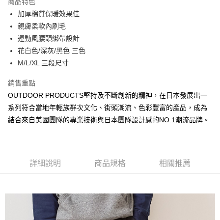
商品特色
6 期 0 利率 每期
NT$330
21家銀行
合作金庫商業銀行
第一商業銀行
加厚棉質保暖效果佳
華南商業銀行
彰化商業銀行
合作金庫商業銀行
第一商業銀行
超商取貨付款
親膚柔軟內刷毛
上海商業儲蓄銀行
台北富邦商業銀行
華南商業銀行
彰化商業銀行
國泰世華商業銀行
兆豐國際商業銀行
運動風腰頭綁帶設計
LINE Pay
上海商業儲蓄銀行
台北富邦商業銀行
臺灣中小企業銀行
台中商業銀行
花白色/深灰/黑色 三色
國泰世華商業銀行
兆豐國際商業銀行
匯豐（台灣）商業銀行
華泰商業銀行
Apple Pay
臺灣中小企業銀行
台中商業銀行
M/L/XL 三段尺寸
聯邦商業銀行
遠東國際商業銀行
匯豐（台灣）商業銀行
華泰商業銀行
悠遊付
元大商業銀行
永豐商業銀行
銷售重點
聯邦商業銀行
遠東國際商業銀行
玉山商業銀行
星展（台灣）商業銀行
元大商業銀行
永豐商業銀行
OUTDOOR PRODUCTS堅持及不斷創新的精神，在日本發展出一
AFTEE先享後付
台新國際商業銀行
中國信託商業銀行
玉山商業銀行
星展（台灣）商業銀行
系列符合當地年輕族群次文化、街頭潮流、色彩豐富的產品，成為
相關說明
台灣樂天信用卡公司
台新國際商業銀行
中國信託商業銀行
結合來自美國團隊的專業技術與日本團隊設計感的NO.1潮流品牌。
【關於「AFTEE先享後付」】
台灣樂天信用卡公司
ATM付款
AFTEE先享後付是「在收到商品之後才付款」的支付方式。 讓您購物簡單
便利好安心！
１．簡單：不需註冊會員、不需綁卡、不需儲值。
運送方式
２．便利：只要手機號碼，簡訊認證，即可結帳。
詳細說明
商品規格
相關推薦
３．安心：先確認商品／服務後，再付款。
全家取貨付款
每筆NT$80，滿NT$1,000(含以上)免運費
【「AFTEE先享後付」結帳流程】
１．於結帳方式選擇「AFTEE先享後付」後，將跳轉至「AFTEE先享後付」
付款後全家取貨
結帳頁面，進行簡訊認證並確認金額後，即可完成結帳。
２．訂單成立數日內，您將收到繳費通知簡訊。
每筆NT$80，滿NT$1,000(含以上)免運費
３．收到繳費通知簡訊後14天內，點擊此簡訊中的連結，可透過四大超商／