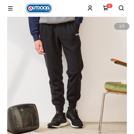
0
1
/
3