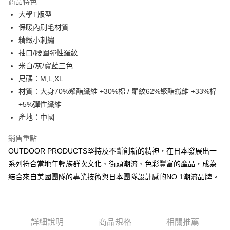
商品特色
6 期 0 利率 每期
NT$330
21家銀行
合作金庫商業銀行
第一商業銀行
大學T版型
華南商業銀行
彰化商業銀行
合作金庫商業銀行
第一商業銀行
超商取貨付款
保暖內刷毛材質
上海商業儲蓄銀行
台北富邦商業銀行
華南商業銀行
彰化商業銀行
國泰世華商業銀行
兆豐國際商業銀行
精緻小刺繡
LINE Pay
上海商業儲蓄銀行
台北富邦商業銀行
臺灣中小企業銀行
台中商業銀行
袖口/腰圍彈性羅紋
國泰世華商業銀行
兆豐國際商業銀行
匯豐（台灣）商業銀行
華泰商業銀行
Apple Pay
臺灣中小企業銀行
台中商業銀行
米白/灰/寶藍三色
聯邦商業銀行
遠東國際商業銀行
匯豐（台灣）商業銀行
華泰商業銀行
尺碼：M,L,XL
悠遊付
元大商業銀行
永豐商業銀行
聯邦商業銀行
遠東國際商業銀行
材質：大身70%聚酯纖維 +30%棉 / 羅紋62%聚酯纖維 +33%棉
玉山商業銀行
星展（台灣）商業銀行
元大商業銀行
永豐商業銀行
AFTEE先享後付
+5%彈性纖維
台新國際商業銀行
中國信託商業銀行
玉山商業銀行
星展（台灣）商業銀行
相關說明
台灣樂天信用卡公司
產地：中國
台新國際商業銀行
中國信託商業銀行
【關於「AFTEE先享後付」】
台灣樂天信用卡公司
ATM付款
AFTEE先享後付是「在收到商品之後才付款」的支付方式。 讓您購物簡單
銷售重點
便利好安心！
OUTDOOR PRODUCTS堅持及不斷創新的精神，在日本發展出一
１．簡單：不需註冊會員、不需綁卡、不需儲值。
運送方式
２．便利：只要手機號碼，簡訊認證，即可結帳。
系列符合當地年輕族群次文化、街頭潮流、色彩豐富的產品，成為
３．安心：先確認商品／服務後，再付款。
全家取貨付款
結合來自美國團隊的專業技術與日本團隊設計感的NO.1潮流品牌。
每筆NT$80，滿NT$1,000(含以上)免運費
【「AFTEE先享後付」結帳流程】
１．於結帳方式選擇「AFTEE先享後付」後，將跳轉至「AFTEE先享後付」
付款後全家取貨
結帳頁面，進行簡訊認證並確認金額後，即可完成結帳。
２．訂單成立數日內，您將收到繳費通知簡訊。
每筆NT$80，滿NT$1,000(含以上)免運費
詳細說明
商品規格
相關推薦
３．收到繳費通知簡訊後14天內，點擊此簡訊中的連結，可透過四大超商／