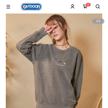
0
1
/
5