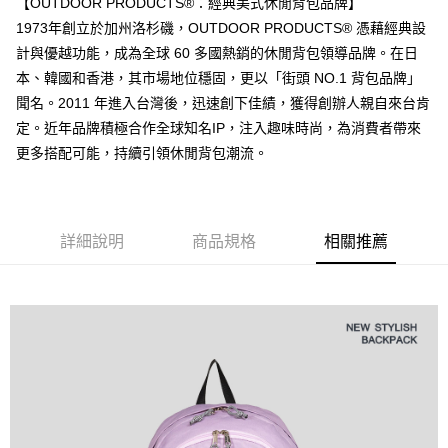
【OUTDOOR PRODUCTS®：經典美式休閒背包品牌】
後付繳納相關費用。
付款後萊爾富取貨
※ 交易是否成功請以「AFTEE先享後付 」之結帳頁面顯示為準，若有關於
1973年創立於加州洛杉磯，OUTDOOR PRODUCTS® 憑藉經典設
是否繳費成功／繳費後需取消欲退款等相關疑問，請聯繫「AFTEE先享後付
計與優越功能，成為全球 60 多國熱銷的休閒背包領導品牌。在日
每筆NT$80，滿NT$1,000(含以上)免運費
客戶支援中心」
https://netprotections.freshdesk.com/support/home
本、韓國和香港，其市場地位穩固，更以「街頭 NO.1 背包品牌」
7-11取貨付款
【注意事項】
聞名。2011 年進入台灣後，迅速創下佳績，獲得創辦人親自來台肯
１．透過由恩沛科技股份有限公司提供之「AFTEE先享後付」服務完成之交
每筆NT$80，滿NT$1,000(含以上)免運費
定。近年品牌積極合作全球知名IP，注入趣味時尚，為消費者帶來
易，需依本服務之必要範圍內提供個人資料，並將交易相關給付款項請求債
更多搭配可能，持續引領休閒背包潮流。
權轉讓予恩沛科技股份有限公司。
付款後7-11取貨
２．關於個人資料處理事宜，請瀏覽以下網址：
每筆NT$80，滿NT$1,000(含以上)免運費
https://aftee.tw/terms/#terms3
３．未成年的使用者請事先徵得法定代理人或監護人之同意方可使用
宅配
「AFTEE先享後付」，若未經同意申辦者引起之損失，本公司不負相關責
詳細說明
商品規格
相關推薦
任。
每筆NT$80，滿NT$1,000(含以上)免運費
４．使用「AFTEE先享後付」時，將依據個別帳號之用戶狀況，依本公司即
時審查核予不同之上限額度；若仍有額度不足之情形，本公司將視審查結果
外島宅配
請求用戶進行身份認證。
每筆NT$200
５．嚴禁一人註冊多個帳號或使用他人資訊註冊。若發現惡意使用之情形，
恩沛科技股份有限公司將有權停止該用戶之使用額度並採取法律行動。
海外宅配
查看運費