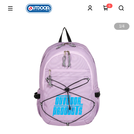
0
1
/
4