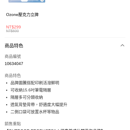
華南商業銀行
彰化商業銀行
國泰世華商業銀行
兆豐國際商業銀行
LINE Pay
上海商業儲蓄銀行
台北富邦商業銀行
臺灣中小企業銀行
台中商業銀行
國泰世華商業銀行
兆豐國際商業銀行
Ozone壓克力立牌
匯豐（台灣）商業銀行
華泰商業銀行
Apple Pay
臺灣中小企業銀行
台中商業銀行
聯邦商業銀行
遠東國際商業銀行
匯豐（台灣）商業銀行
華泰商業銀行
NT$299
悠遊付
元大商業銀行
永豐商業銀行
NT$600
聯邦商業銀行
遠東國際商業銀行
玉山商業銀行
星展（台灣）商業銀行
元大商業銀行
永豐商業銀行
AFTEE先享後付
台新國際商業銀行
中國信託商業銀行
玉山商業銀行
星展（台灣）商業銀行
商品特色
相關說明
台灣樂天信用卡公司
台新國際商業銀行
中國信託商業銀行
【關於「AFTEE先享後付」】
商品編號
台灣樂天信用卡公司
ATM付款
AFTEE先享後付是「在收到商品之後才付款」的支付方式。 讓您購物簡單
10634047
便利好安心！
１．簡單：不需註冊會員、不需綁卡、不需儲值。
運送方式
２．便利：只要手機號碼，簡訊認證，即可結帳。
商品特色
３．安心：先確認商品／服務後，再付款。
全家取貨付款
品牌圖騰搭配印刷活潑鮮明
可收納15.6吋筆電隔層
每筆NT$80，滿NT$1,000(含以上)免運費
【「AFTEE先享後付」結帳流程】
１．於結帳方式選擇「AFTEE先享後付」後，將跳轉至「AFTEE先享後付」
隔層多可分類收納
付款後全家取貨
結帳頁面，進行簡訊認證並確認金額後，即可完成結帳。
透氣背墊背帶，舒適度大幅提升
２．訂單成立數日內，您將收到繳費通知簡訊。
每筆NT$80，滿NT$1,000(含以上)免運費
二側口袋可放置水杯等物品
３．收到繳費通知簡訊後14天內，點擊此簡訊中的連結，可透過四大超商／
ATM／網路銀行／等多元方式進行付款，方視為交易完成。
萊爾富取貨付款
※ 請注意：結帳手續完成當下不需立刻繳費，但若您需要取消訂單，請聯絡
銷售重點
每筆NT$80，滿NT$1,000(含以上)免運費
購買商品的店家。未經商家同意取消之訂單仍視為有效，需透過AFTEE先享