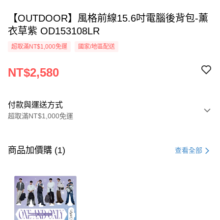
【OUTDOOR】風格前線15.6吋電腦後背包-薰
衣草紫 OD153108LR
超取滿NT$1,000免運
國家/地區配送
NT$2,580
付款與運送方式
超取滿NT$1,000免運
付款方式
信用卡一次付款
商品加價購 (1)
查看全部
信用卡分期付款
3 期 0 利率 每期
NT$860
21家銀行
6 期 0 利率 每期
NT$430
21家銀行
合作金庫商業銀行
第一商業銀行
華南商業銀行
彰化商業銀行
合作金庫商業銀行
第一商業銀行
超商取貨付款
上海商業儲蓄銀行
台北富邦商業銀行