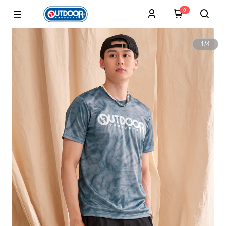
0
1
/
4