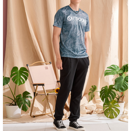
ATM／網路銀行／等多元方式進行付款，方視為交易完成。
萊爾富取貨付款
※ 請注意：結帳手續完成當下不需立刻繳費，但若您需要取消訂單，請聯絡
每筆NT$80，滿NT$1,000(含以上)免運費
購買商品的店家。未經商家同意取消之訂單仍視為有效，需透過AFTEE先享
後付繳納相關費用。
付款後萊爾富取貨
※ 交易是否成功請以「AFTEE先享後付 」之結帳頁面顯示為準，若有關於
是否繳費成功／繳費後需取消欲退款等相關疑問，請聯繫「AFTEE先享後付
每筆NT$80，滿NT$1,000(含以上)免運費
客戶支援中心」
https://netprotections.freshdesk.com/support/home
7-11取貨付款
【注意事項】
１．透過由恩沛科技股份有限公司提供之「AFTEE先享後付」服務完成之交
每筆NT$80，滿NT$1,000(含以上)免運費
易，需依本服務之必要範圍內提供個人資料，並將交易相關給付款項請求債
權轉讓予恩沛科技股份有限公司。
付款後7-11取貨
２．關於個人資料處理事宜，請瀏覽以下網址：
每筆NT$80，滿NT$1,000(含以上)免運費
https://aftee.tw/terms/#terms3
３．未成年的使用者請事先徵得法定代理人或監護人之同意方可使用
宅配
「AFTEE先享後付」，若未經同意申辦者引起之損失，本公司不負相關責
任。
每筆NT$80，滿NT$1,000(含以上)免運費
４．使用「AFTEE先享後付」時，將依據個別帳號之用戶狀況，依本公司即
時審查核予不同之上限額度；若仍有額度不足之情形，本公司將視審查結果
外島宅配
請求用戶進行身份認證。
每筆NT$200
５．嚴禁一人註冊多個帳號或使用他人資訊註冊。若發現惡意使用之情形，
恩沛科技股份有限公司將有權停止該用戶之使用額度並採取法律行動。
海外宅配
查看運費