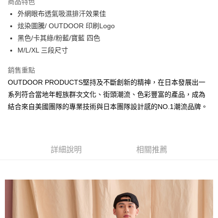
商品特色
6 期 0 利率 每期
NT$146
21家銀行
合作金庫商業銀行
第一商業銀行
外網眼布透氣吸濕排汗效果佳
華南商業銀行
彰化商業銀行
合作金庫商業銀行
第一商業銀行
超商取貨付款
炫染圖騰/ OUTDOOR 印刷Logo
上海商業儲蓄銀行
台北富邦商業銀行
華南商業銀行
彰化商業銀行
國泰世華商業銀行
兆豐國際商業銀行
黑色/卡其綠/粉藍/寶藍 四色
LINE Pay
上海商業儲蓄銀行
台北富邦商業銀行
臺灣中小企業銀行
台中商業銀行
M/L/XL 三段尺寸
國泰世華商業銀行
兆豐國際商業銀行
匯豐（台灣）商業銀行
華泰商業銀行
Apple Pay
臺灣中小企業銀行
台中商業銀行
聯邦商業銀行
遠東國際商業銀行
銷售重點
匯豐（台灣）商業銀行
華泰商業銀行
悠遊付
元大商業銀行
永豐商業銀行
OUTDOOR PRODUCTS堅持及不斷創新的精神，在日本發展出一
聯邦商業銀行
遠東國際商業銀行
玉山商業銀行
星展（台灣）商業銀行
元大商業銀行
永豐商業銀行
系列符合當地年輕族群次文化、街頭潮流、色彩豐富的產品，成為
AFTEE先享後付
台新國際商業銀行
中國信託商業銀行
玉山商業銀行
星展（台灣）商業銀行
結合來自美國團隊的專業技術與日本團隊設計感的NO.1潮流品牌。
相關說明
台灣樂天信用卡公司
台新國際商業銀行
中國信託商業銀行
【關於「AFTEE先享後付」】
台灣樂天信用卡公司
ATM付款
AFTEE先享後付是「在收到商品之後才付款」的支付方式。 讓您購物簡單
便利好安心！
１．簡單：不需註冊會員、不需綁卡、不需儲值。
運送方式
詳細說明
相關推薦
２．便利：只要手機號碼，簡訊認證，即可結帳。
３．安心：先確認商品／服務後，再付款。
全家取貨付款
每筆NT$80，滿NT$1,000(含以上)免運費
【「AFTEE先享後付」結帳流程】
１．於結帳方式選擇「AFTEE先享後付」後，將跳轉至「AFTEE先享後付」
付款後全家取貨
結帳頁面，進行簡訊認證並確認金額後，即可完成結帳。
２．訂單成立數日內，您將收到繳費通知簡訊。
每筆NT$80，滿NT$1,000(含以上)免運費
３．收到繳費通知簡訊後14天內，點擊此簡訊中的連結，可透過四大超商／