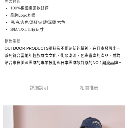
商品特色
6 期 0 利率 每期
NT$148
21家銀行
合作金庫商業銀行
第一商業銀行
100%棉細緻柔軟舒適
華南商業銀行
彰化商業銀行
合作金庫商業銀行
第一商業銀行
超商取貨付款
品牌Logo刺繡
上海商業儲蓄銀行
台北富邦商業銀行
華南商業銀行
彰化商業銀行
國泰世華商業銀行
兆豐國際商業銀行
黑/白/杏色/深紅/灰藍/深藍 六色
LINE Pay
上海商業儲蓄銀行
台北富邦商業銀行
臺灣中小企業銀行
台中商業銀行
S/M/L/XL 四段尺寸
國泰世華商業銀行
兆豐國際商業銀行
匯豐（台灣）商業銀行
華泰商業銀行
Apple Pay
臺灣中小企業銀行
台中商業銀行
聯邦商業銀行
遠東國際商業銀行
銷售重點
匯豐（台灣）商業銀行
華泰商業銀行
悠遊付
元大商業銀行
永豐商業銀行
OUTDOOR PRODUCTS堅持及不斷創新的精神，在日本發展出一
聯邦商業銀行
遠東國際商業銀行
玉山商業銀行
星展（台灣）商業銀行
元大商業銀行
永豐商業銀行
系列符合當地年輕族群次文化、街頭潮流、色彩豐富的產品，成為
AFTEE先享後付
台新國際商業銀行
中國信託商業銀行
玉山商業銀行
星展（台灣）商業銀行
結合來自美國團隊的專業技術與日本團隊設計感的NO.1潮流品牌。
相關說明
台灣樂天信用卡公司
台新國際商業銀行
中國信託商業銀行
【關於「AFTEE先享後付」】
台灣樂天信用卡公司
ATM付款
AFTEE先享後付是「在收到商品之後才付款」的支付方式。 讓您購物簡單
便利好安心！
１．簡單：不需註冊會員、不需綁卡、不需儲值。
運送方式
詳細說明
相關推薦
２．便利：只要手機號碼，簡訊認證，即可結帳。
３．安心：先確認商品／服務後，再付款。
全家取貨付款
每筆NT$80，滿NT$1,000(含以上)免運費
【「AFTEE先享後付」結帳流程】
１．於結帳方式選擇「AFTEE先享後付」後，將跳轉至「AFTEE先享後付」
付款後全家取貨
結帳頁面，進行簡訊認證並確認金額後，即可完成結帳。
２．訂單成立數日內，您將收到繳費通知簡訊。
每筆NT$80，滿NT$1,000(含以上)免運費
３．收到繳費通知簡訊後14天內，點擊此簡訊中的連結，可透過四大超商／