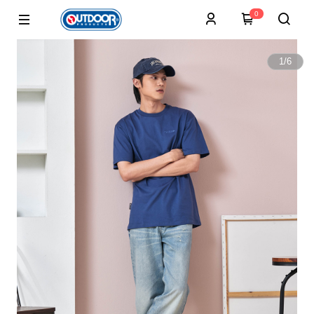
0
1
/
6