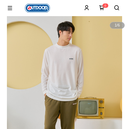
0
1
/
6