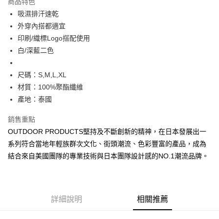
商品特色
6 期 0 利率 每期
NT$180
21家銀行
合作金庫商業銀行
第一商業銀行
吸濕排汗速乾
華南商業銀行
彰化商業銀行
合作金庫商業銀行
第一商業銀行
超商取貨付款
外穿內搭都適宜
上海商業儲蓄銀行
台北富邦商業銀行
華南商業銀行
彰化商業銀行
國泰世華商業銀行
兆豐國際商業銀行
印刷/織標Logo搭配使用
LINE Pay
上海商業儲蓄銀行
台北富邦商業銀行
臺灣中小企業銀行
台中商業銀行
白/深藍二色
國泰世華商業銀行
兆豐國際商業銀行
匯豐（台灣）商業銀行
華泰商業銀行
Apple Pay
臺灣中小企業銀行
台中商業銀行
聯邦商業銀行
遠東國際商業銀行
匯豐（台灣）商業銀行
華泰商業銀行
尺碼：S,M,L,XL
悠遊付
元大商業銀行
永豐商業銀行
聯邦商業銀行
遠東國際商業銀行
材質：100%聚酯纖維
玉山商業銀行
星展（台灣）商業銀行
元大商業銀行
永豐商業銀行
AFTEE先享後付
產地：泰國
台新國際商業銀行
中國信託商業銀行
玉山商業銀行
星展（台灣）商業銀行
相關說明
台灣樂天信用卡公司
台新國際商業銀行
中國信託商業銀行
銷售重點
【關於「AFTEE先享後付」】
台灣樂天信用卡公司
ATM付款
AFTEE先享後付是「在收到商品之後才付款」的支付方式。 讓您購物簡單
OUTDOOR PRODUCTS堅持及不斷創新的精神，在日本發展出一
便利好安心！
系列符合當地年輕族群次文化、街頭潮流、色彩豐富的產品，成為
１．簡單：不需註冊會員、不需綁卡、不需儲值。
運送方式
２．便利：只要手機號碼，簡訊認證，即可結帳。
結合來自美國團隊的專業技術與日本團隊設計感的NO.1潮流品牌。
３．安心：先確認商品／服務後，再付款。
全家取貨付款
每筆NT$80，滿NT$1,000(含以上)免運費
【「AFTEE先享後付」結帳流程】
１．於結帳方式選擇「AFTEE先享後付」後，將跳轉至「AFTEE先享後付」
付款後全家取貨
結帳頁面，進行簡訊認證並確認金額後，即可完成結帳。
詳細說明
相關推薦
２．訂單成立數日內，您將收到繳費通知簡訊。
每筆NT$80，滿NT$1,000(含以上)免運費
３．收到繳費通知簡訊後14天內，點擊此簡訊中的連結，可透過四大超商／