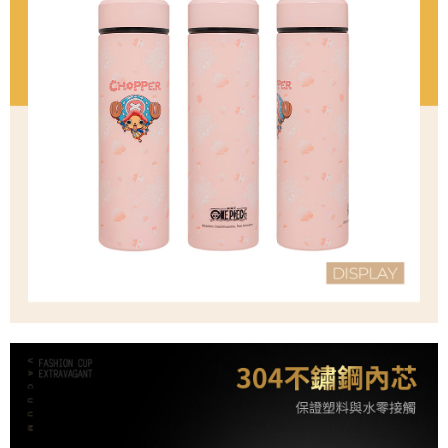
後付繳納相關費用。
付款後萊爾富取貨
※ 交易是否成功請以「AFTEE先享後付 」之結帳頁面顯示為準，若有關於
是否繳費成功／繳費後需取消欲退款等相關疑問，請聯繫「AFTEE先享後付
每筆NT$80，滿NT$1,000(含以上)免運費
客戶支援中心」
https://netprotections.freshdesk.com/support/home
7-11取貨付款
【注意事項】
１．透過由恩沛科技股份有限公司提供之「AFTEE先享後付」服務完成之交
每筆NT$80，滿NT$1,000(含以上)免運費
易，需依本服務之必要範圍內提供個人資料，並將交易相關給付款項請求債
權轉讓予恩沛科技股份有限公司。
付款後7-11取貨
２．關於個人資料處理事宜，請瀏覽以下網址：
每筆NT$80，滿NT$1,000(含以上)免運費
https://aftee.tw/terms/#terms3
３．未成年的使用者請事先徵得法定代理人或監護人之同意方可使用
宅配
「AFTEE先享後付」，若未經同意申辦者引起之損失，本公司不負相關責
任。
每筆NT$80，滿NT$1,000(含以上)免運費
４．使用「AFTEE先享後付」時，將依據個別帳號之用戶狀況，依本公司即
時審查核予不同之上限額度；若仍有額度不足之情形，本公司將視審查結果
外島宅配
請求用戶進行身份認證。
每筆NT$200
５．嚴禁一人註冊多個帳號或使用他人資訊註冊。若發現惡意使用之情形，
恩沛科技股份有限公司將有權停止該用戶之使用額度並採取法律行動。
海外宅配
查看運費