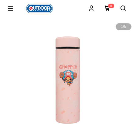
0
1
/
5