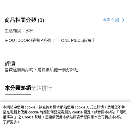
商品相關分類 (3)
查看全部
生活雜貨∣水杯
►OUTDOOR 授權IP系列
．ONE PIECE航海王
評價
喜歡這個商品嗎？購買後給他一個好評吧
本分類熱銷
全站排行
本網站中使用 cookie，欲查詢有關本網站使用 cookie 方式之詳情，及若您不希
熱門標籤
望在電腦上使用 cookie 時應如何變更電腦的 cookie 設定，請參閱本網站「
隱私
權條款
」之 Cookie 聲明。您繼續使用本網站即表示您同意本公司得按本網站使
用條款之 Cookie 聲明使用 cookie。
了解更多 >