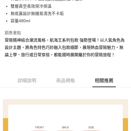
華南商業銀行
彰化商業銀行
國泰世華商業銀行
兆豐國際商業銀行
雙層真空長效保冷保溫
LINE Pay
上海商業儲蓄銀行
台北富邦商業銀行
臺灣中小企業銀行
台中商業銀行
無底蓋設計無縫易清洗不卡垢
國泰世華商業銀行
兆豐國際商業銀行
匯豐（台灣）商業銀行
華泰商業銀行
Apple Pay
臺灣中小企業銀行
台中商業銀行
容量480ml
聯邦商業銀行
遠東國際商業銀行
匯豐（台灣）商業銀行
華泰商業銀行
悠遊付
元大商業銀行
永豐商業銀行
銷售重點
聯邦商業銀行
遠東國際商業銀行
玉山商業銀行
星展（台灣）商業銀行
元大商業銀行
永豐商業銀行
冒險精神結合潮流風格，航海王系列包款 強勢登場！以人氣角色為
AFTEE先享後付
台新國際商業銀行
中國信託商業銀行
玉山商業銀行
星展（台灣）商業銀行
設計主題，將角色特色巧妙融入包款細節，展現熱血冒險魅力。無
相關說明
台灣樂天信用卡公司
台新國際商業銀行
中國信託商業銀行
論上學、旅行或日常穿搭，都能隨時展開屬於你的冒險旅程！
【關於「AFTEE先享後付」】
台灣樂天信用卡公司
ATM付款
AFTEE先享後付是「在收到商品之後才付款」的支付方式。 讓您購物簡單
便利好安心！
１．簡單：不需註冊會員、不需綁卡、不需儲值。
運送方式
２．便利：只要手機號碼，簡訊認證，即可結帳。
詳細說明
商品規格
相關推薦
３．安心：先確認商品／服務後，再付款。
全家取貨付款
每筆NT$80，滿NT$1,000(含以上)免運費
【「AFTEE先享後付」結帳流程】
１．於結帳方式選擇「AFTEE先享後付」後，將跳轉至「AFTEE先享後付」
付款後全家取貨
結帳頁面，進行簡訊認證並確認金額後，即可完成結帳。
２．訂單成立數日內，您將收到繳費通知簡訊。
每筆NT$80，滿NT$1,000(含以上)免運費
３．收到繳費通知簡訊後14天內，點擊此簡訊中的連結，可透過四大超商／
ATM／網路銀行／等多元方式進行付款，方視為交易完成。
萊爾富取貨付款
※ 請注意：結帳手續完成當下不需立刻繳費，但若您需要取消訂單，請聯絡
每筆NT$80，滿NT$1,000(含以上)免運費
購買商品的店家。未經商家同意取消之訂單仍視為有效，需透過AFTEE先享