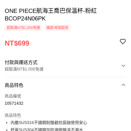
ONE PIECE航海王喬巴保溫杯-粉紅
BCOP24N06PK
超取滿NT$1,000免運
國家/地區配送
NT$699
付款與運送方式
超取滿NT$1,000免運
付款方式
商品特色
信用卡一次付款
商品編號
信用卡分期付款
10571432
3 期 0 利率 每期
NT$233
21家銀行
商品特色
6 期 0 利率 每期
NT$116
21家銀行
合作金庫商業銀行
第一商業銀行
內膽SUS316不鏽鋼耐酸鹼抗腐蝕使用安心
華南商業銀行
彰化商業銀行
合作金庫商業銀行
第一商業銀行
超商取貨付款
杯蓋SUS304不鏽鋼加防漏圈鎖溫不漏水
上海商業儲蓄銀行
台北富邦商業銀行