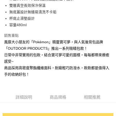
華南商業銀行
彰化商業銀行
國泰世華商業銀行
兆豐國際商業銀行
雙層真空長效保冷保溫
Apple Pay
上海商業儲蓄銀行
台北富邦商業銀行
臺灣中小企業銀行
台中商業銀行
無底蓋設計無縫易清洗不卡垢
國泰世華商業銀行
兆豐國際商業銀行
匯豐（台灣）商業銀行
華泰商業銀行
悠遊付
臺灣中小企業銀行
台中商業銀行
杯底止滑墊設計
聯邦商業銀行
遠東國際商業銀行
匯豐（台灣）商業銀行
華泰商業銀行
容量480ml
AFTEE先享後付
元大商業銀行
永豐商業銀行
聯邦商業銀行
遠東國際商業銀行
玉山商業銀行
星展（台灣）商業銀行
相關說明
元大商業銀行
永豐商業銀行
銷售重點
台新國際商業銀行
中國信託商業銀行
【關於「AFTEE先享後付」】
玉山商業銀行
星展（台灣）商業銀行
風靡大小朋友的「Pokémon」精靈寶可夢，與人氣後背包品牌
ATM付款
台灣樂天信用卡公司
AFTEE先享後付是「在收到商品之後才付款」的支付方式。 讓您購物簡單
台新國際商業銀行
中國信託商業銀行
便利好安心！
「OUTDOOR PRODUCTS」推出一系列吸睛包款！
台灣樂天信用卡公司
１．簡單：不需註冊會員、不需綁卡、不需儲值。
日常中非常實用的包款，結合寶可夢可愛的圖樣，每每都帶來療癒
運送方式
２．便利：只要手機號碼，簡訊認證，即可結帳。
感受~
３．安心：先確認商品／服務後，再付款。
宅配
商品採用高密度聚酯纖維面料，耐磨輕巧防潑水，款款都是值得入
每筆NT$80，滿NT$1,000(含以上)免運費
【「AFTEE先享後付」結帳流程】
手的收納好包！
１．於結帳方式選擇「AFTEE先享後付」後，將跳轉至「AFTEE先享後付」
外島宅配
結帳頁面，進行簡訊認證並確認金額後，即可完成結帳。
２．訂單成立數日內，您將收到繳費通知簡訊。
每筆NT$200
３．收到繳費通知簡訊後14天內，點擊此簡訊中的連結，可透過四大超商／
ATM／網路銀行／等多元方式進行付款，方視為交易完成。
詳細說明
商品規格
相關推薦
※ 請注意：結帳手續完成當下不需立刻繳費，但若您需要取消訂單，請聯絡
購買商品的店家。未經商家同意取消之訂單仍視為有效，需透過AFTEE先享
後付繳納相關費用。
※ 交易是否成功請以「AFTEE先享後付 」之結帳頁面顯示為準，若有關於