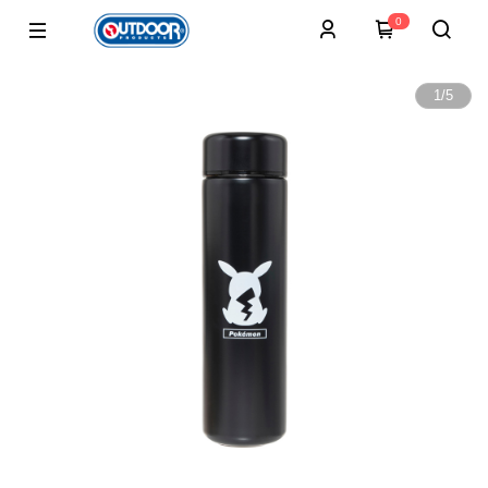
0
1
/
5