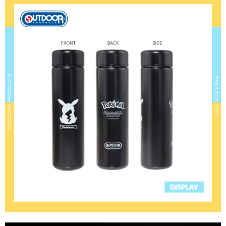
是否繳費成功／繳費後需取消欲退款等相關疑問，請聯繫「AFTEE先享後付
客戶支援中心」
https://netprotections.freshdesk.com/support/home
【注意事項】
１．透過由恩沛科技股份有限公司提供之「AFTEE先享後付」服務完成之交
易，需依本服務之必要範圍內提供個人資料，並將交易相關給付款項請求債
權轉讓予恩沛科技股份有限公司。
２．關於個人資料處理事宜，請瀏覽以下網址：
https://aftee.tw/terms/#terms3
３．未成年的使用者請事先徵得法定代理人或監護人之同意方可使用
「AFTEE先享後付」，若未經同意申辦者引起之損失，本公司不負相關責
任。
４．使用「AFTEE先享後付」時，將依據個別帳號之用戶狀況，依本公司即
時審查核予不同之上限額度；若仍有額度不足之情形，本公司將視審查結果
請求用戶進行身份認證。
５．嚴禁一人註冊多個帳號或使用他人資訊註冊。若發現惡意使用之情形，
恩沛科技股份有限公司將有權停止該用戶之使用額度並採取法律行動。