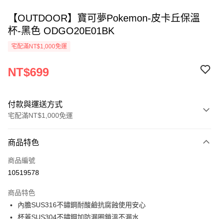
【OUTDOOR】寶可夢Pokemon-皮卡丘保溫
杯-黑色 ODGO20E01BK
宅配滿NT$1,000免運
NT$699
付款與運送方式
宅配滿NT$1,000免運
付款方式
商品特色
信用卡一次付款
商品編號
信用卡分期付款
10519578
3 期 0 利率 每期
NT$233
21家銀行
商品特色
6 期 0 利率 每期
NT$116
21家銀行
合作金庫商業銀行
第一商業銀行
內膽SUS316不鏽鋼耐酸鹼抗腐蝕使用安心
華南商業銀行
彰化商業銀行
合作金庫商業銀行
第一商業銀行
LINE Pay
杯蓋SUS304不鏽鋼加防漏圈鎖溫不漏水
上海商業儲蓄銀行
台北富邦商業銀行