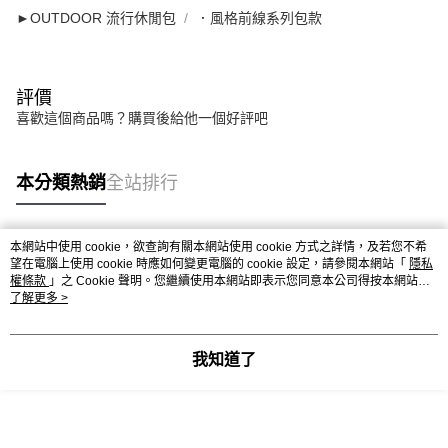
►OUTDOOR 流行休閒包
．風格前線系列包款
評價
喜歡這個商品嗎？購買後給他一個好評吧
本分類熱銷
全站排行
本網站中使用 cookie，欲查詢有關本網站使用 cookie 方式之詳情，及若您不希
熱門標籤
望在電腦上使用 cookie 時應如何變更電腦的 cookie 設定，請參閱本網站「
隱私
權條款
」之 Cookie 聲明。您繼續使用本網站即表示您同意本公司得按本網站使
用條款之 Cookie 聲明使用 cookie。
了解更多 >
我知道了