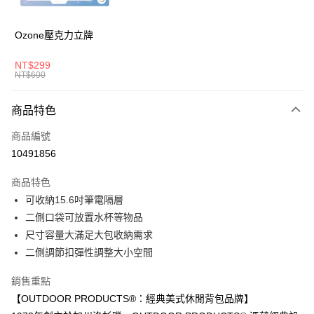
悠遊付
AFTEE先享後付
Ozone壓克力立牌
相關說明
【關於「AFTEE先享後付」】
NT$299
ATM付款
AFTEE先享後付是「在收到商品之後才付款」的支付方式。 讓您購物簡單
NT$600
便利好安心！
１．簡單：不需註冊會員、不需綁卡、不需儲值。
運送方式
商品特色
２．便利：只要手機號碼，簡訊認證，即可結帳。
３．安心：先確認商品／服務後，再付款。
全家取貨付款
商品編號
每筆NT$80，滿NT$1,000(含以上)免運費
【「AFTEE先享後付」結帳流程】
10491856
１．於結帳方式選擇「AFTEE先享後付」後，將跳轉至「AFTEE先享後付」
付款後全家取貨
結帳頁面，進行簡訊認證並確認金額後，即可完成結帳。
商品特色
２．訂單成立數日內，您將收到繳費通知簡訊。
每筆NT$80，滿NT$1,000(含以上)免運費
可收納15.6吋筆電隔層
３．收到繳費通知簡訊後14天內，點擊此簡訊中的連結，可透過四大超商／
ATM／網路銀行／等多元方式進行付款，方視為交易完成。
二側口袋可放置水杯等物品
萊爾富取貨付款
※ 請注意：結帳手續完成當下不需立刻繳費，但若您需要取消訂單，請聯絡
尺寸容量大滿足大包收納需求
每筆NT$80，滿NT$1,000(含以上)免運費
購買商品的店家。未經商家同意取消之訂單仍視為有效，需透過AFTEE先享
後付繳納相關費用。
二側調節扣彈性調整大小空間
付款後萊爾富取貨
※ 交易是否成功請以「AFTEE先享後付 」之結帳頁面顯示為準，若有關於
是否繳費成功／繳費後需取消欲退款等相關疑問，請聯繫「AFTEE先享後付
銷售重點
每筆NT$80，滿NT$1,000(含以上)免運費
客戶支援中心」
https://netprotections.freshdesk.com/support/home
【OUTDOOR PRODUCTS®：經典美式休閒背包品牌】
7-11取貨付款
【注意事項】