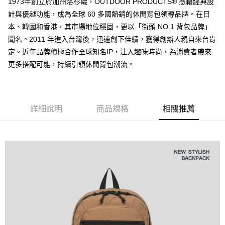
1973年創立於加州洛杉磯，OUTDOOR PRODUCTS® 憑藉經典設
１．透過由恩沛科技股份有限公司提供之「AFTEE先享後付」服務完成之交
每筆NT$80，滿NT$1,000(含以上)免運費
計與優越功能，成為全球 60 多國熱銷的休閒背包領導品牌。在日
易，需依本服務之必要範圍內提供個人資料，並將交易相關給付款項請求債
本、韓國和香港，其市場地位穩固，更以「街頭 NO.1 背包品牌」
權轉讓予恩沛科技股份有限公司。
付款後7-11取貨
２．關於個人資料處理事宜，請瀏覽以下網址：
聞名。2011 年進入台灣後，迅速創下佳績，獲得創辦人親自來台肯
每筆NT$80，滿NT$1,000(含以上)免運費
https://aftee.tw/terms/#terms3
定。近年品牌積極合作全球知名IP，注入趣味時尚，為消費者帶來
３．未成年的使用者請事先徵得法定代理人或監護人之同意方可使用
宅配
「AFTEE先享後付」，若未經同意申辦者引起之損失，本公司不負相關責
更多搭配可能，持續引領休閒背包潮流。
任。
每筆NT$80，滿NT$1,000(含以上)免運費
４．使用「AFTEE先享後付」時，將依據個別帳號之用戶狀況，依本公司即
時審查核予不同之上限額度；若仍有額度不足之情形，本公司將視審查結果
外島宅配
請求用戶進行身份認證。
每筆NT$200
詳細說明
商品規格
相關推薦
５．嚴禁一人註冊多個帳號或使用他人資訊註冊。若發現惡意使用之情形，
恩沛科技股份有限公司將有權停止該用戶之使用額度並採取法律行動。
海外宅配
查看運費