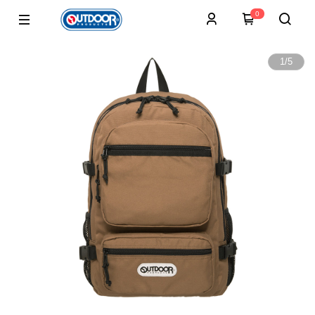
0
1
/
5