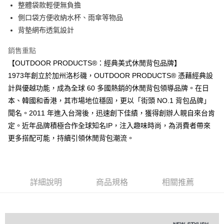
整體袋款輕便無負擔
悠遊付
側口袋方便收納水杯、雨傘等物品
AFTEE先享後付
背墊網布透氣設計
相關說明
銷售重點
【關於「AFTEE先享後付」】
ATM付款
AFTEE先享後付是「在收到商品之後才付款」的支付方式。 讓您購物簡單
【OUTDOOR PRODUCTS®：經典美式休閒背包品牌】
便利好安心！
1973年創立於加州洛杉磯，OUTDOOR PRODUCTS® 憑藉經典設
１．簡單：不需註冊會員、不需綁卡、不需儲值。
運送方式
２．便利：只要手機號碼，簡訊認證，即可結帳。
計與優越功能，成為全球 60 多國熱銷的休閒背包領導品牌。在日
３．安心：先確認商品／服務後，再付款。
全家取貨付款
本、韓國和香港，其市場地位穩固，更以「街頭 NO.1 背包品牌」
每筆NT$80，滿NT$1,000(含以上)免運費
聞名。2011 年進入台灣後，迅速創下佳績，獲得創辦人親自來台肯
【「AFTEE先享後付」結帳流程】
１．於結帳方式選擇「AFTEE先享後付」後，將跳轉至「AFTEE先享後付」
定。近年品牌積極合作全球知名IP，注入趣味時尚，為消費者帶來
付款後全家取貨
結帳頁面，進行簡訊認證並確認金額後，即可完成結帳。
更多搭配可能，持續引領休閒背包潮流。
２．訂單成立數日內，您將收到繳費通知簡訊。
每筆NT$80，滿NT$1,000(含以上)免運費
３．收到繳費通知簡訊後14天內，點擊此簡訊中的連結，可透過四大超商／
ATM／網路銀行／等多元方式進行付款，方視為交易完成。
萊爾富取貨付款
※ 請注意：結帳手續完成當下不需立刻繳費，但若您需要取消訂單，請聯絡
每筆NT$80，滿NT$1,000(含以上)免運費
購買商品的店家。未經商家同意取消之訂單仍視為有效，需透過AFTEE先享
詳細說明
商品規格
相關推薦
後付繳納相關費用。
付款後萊爾富取貨
※ 交易是否成功請以「AFTEE先享後付 」之結帳頁面顯示為準，若有關於
是否繳費成功／繳費後需取消欲退款等相關疑問，請聯繫「AFTEE先享後付
每筆NT$80，滿NT$1,000(含以上)免運費
客戶支援中心」
https://netprotections.freshdesk.com/support/home