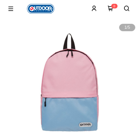
0
1
/
5