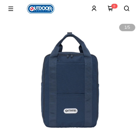
0
1
/
5