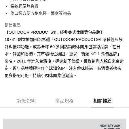
悠遊付
袋款輕便無負擔
AFTEE先享後付
側口袋方便收納水杯、雨傘等物品
相關說明
銷售重點
【關於「AFTEE先享後付」】
ATM付款
AFTEE先享後付是「在收到商品之後才付款」的支付方式。 讓您購物簡單
【OUTDOOR PRODUCTS®：經典美式休閒背包品牌】
便利好安心！
1973年創立於加州洛杉磯，OUTDOOR PRODUCTS® 憑藉經典設
１．簡單：不需註冊會員、不需綁卡、不需儲值。
運送方式
２．便利：只要手機號碼，簡訊認證，即可結帳。
計與優越功能，成為全球 60 多國熱銷的休閒背包領導品牌。在日
３．安心：先確認商品／服務後，再付款。
全家取貨付款
本、韓國和香港，其市場地位穩固，更以「街頭 NO.1 背包品牌」
每筆NT$80，滿NT$1,000(含以上)免運費
聞名。2011 年進入台灣後，迅速創下佳績，獲得創辦人親自來台肯
【「AFTEE先享後付」結帳流程】
１．於結帳方式選擇「AFTEE先享後付」後，將跳轉至「AFTEE先享後付」
定。近年品牌積極合作全球知名IP，注入趣味時尚，為消費者帶來
付款後全家取貨
結帳頁面，進行簡訊認證並確認金額後，即可完成結帳。
更多搭配可能，持續引領休閒背包潮流。
２．訂單成立數日內，您將收到繳費通知簡訊。
每筆NT$80，滿NT$1,000(含以上)免運費
３．收到繳費通知簡訊後14天內，點擊此簡訊中的連結，可透過四大超商／
ATM／網路銀行／等多元方式進行付款，方視為交易完成。
萊爾富取貨付款
※ 請注意：結帳手續完成當下不需立刻繳費，但若您需要取消訂單，請聯絡
每筆NT$80，滿NT$1,000(含以上)免運費
購買商品的店家。未經商家同意取消之訂單仍視為有效，需透過AFTEE先享
詳細說明
商品規格
相關推薦
後付繳納相關費用。
付款後萊爾富取貨
※ 交易是否成功請以「AFTEE先享後付 」之結帳頁面顯示為準，若有關於
是否繳費成功／繳費後需取消欲退款等相關疑問，請聯繫「AFTEE先享後付
每筆NT$80，滿NT$1,000(含以上)免運費
客戶支援中心」
https://netprotections.freshdesk.com/support/home
7-11取貨付款
【注意事項】