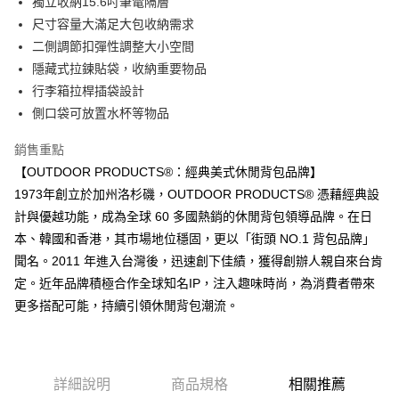
獨立收納15.6吋筆電隔層
※ 請注意：結帳手續完成當下不需立刻繳費，但若您需要取消訂單，請聯絡
購買商品的店家。未經商家同意取消之訂單仍視為有效，需透過AFTEE先享
尺寸容量大滿足大包收納需求
後付繳納相關費用。
二側調節扣彈性調整大小空間
※ 交易是否成功請以「AFTEE先享後付 」之結帳頁面顯示為準，若有關於
是否繳費成功／繳費後需取消欲退款等相關疑問，請聯繫「AFTEE先享後付
隱藏式拉鍊貼袋，收納重要物品
客戶支援中心」
https://netprotections.freshdesk.com/support/home
行李箱拉桿插袋設計
側口袋可放置水杯等物品
【注意事項】
１．透過由恩沛科技股份有限公司提供之「AFTEE先享後付」服務完成之交
易，需依本服務之必要範圍內提供個人資料，並將交易相關給付款項請求債
銷售重點
權轉讓予恩沛科技股份有限公司。
【OUTDOOR PRODUCTS®：經典美式休閒背包品牌】
２．關於個人資料處理事宜，請瀏覽以下網址：
1973年創立於加州洛杉磯，OUTDOOR PRODUCTS® 憑藉經典設
https://aftee.tw/terms/#terms3
３．未成年的使用者請事先徵得法定代理人或監護人之同意方可使用
計與優越功能，成為全球 60 多國熱銷的休閒背包領導品牌。在日
「AFTEE先享後付」，若未經同意申辦者引起之損失，本公司不負相關責
本、韓國和香港，其市場地位穩固，更以「街頭 NO.1 背包品牌」
任。
４．使用「AFTEE先享後付」時，將依據個別帳號之用戶狀況，依本公司即
聞名。2011 年進入台灣後，迅速創下佳績，獲得創辦人親自來台肯
時審查核予不同之上限額度；若仍有額度不足之情形，本公司將視審查結果
定。近年品牌積極合作全球知名IP，注入趣味時尚，為消費者帶來
請求用戶進行身份認證。
更多搭配可能，持續引領休閒背包潮流。
５．嚴禁一人註冊多個帳號或使用他人資訊註冊。若發現惡意使用之情形，
恩沛科技股份有限公司將有權停止該用戶之使用額度並採取法律行動。
詳細說明
商品規格
相關推薦