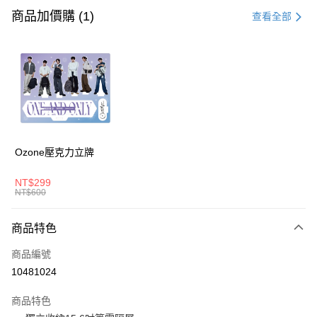
信用卡一次付款
商品加價購 (1)
查看全部
LINE Pay
Apple Pay
悠遊付
AFTEE先享後付
相關說明
Ozone壓克力立牌
【關於「AFTEE先享後付」】
ATM付款
AFTEE先享後付是「在收到商品之後才付款」的支付方式。 讓您購物簡單
便利好安心！
NT$299
１．簡單：不需註冊會員、不需綁卡、不需儲值。
NT$600
運送方式
２．便利：只要手機號碼，簡訊認證，即可結帳。
３．安心：先確認商品／服務後，再付款。
宅配
商品特色
每筆NT$80，滿NT$1,000(含以上)免運費
【「AFTEE先享後付」結帳流程】
商品編號
１．於結帳方式選擇「AFTEE先享後付」後，將跳轉至「AFTEE先享後付」
外島宅配
結帳頁面，進行簡訊認證並確認金額後，即可完成結帳。
10481024
２．訂單成立數日內，您將收到繳費通知簡訊。
每筆NT$200
３．收到繳費通知簡訊後14天內，點擊此簡訊中的連結，可透過四大超商／
商品特色
ATM／網路銀行／等多元方式進行付款，方視為交易完成。