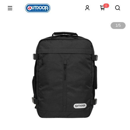
0
1
/
5