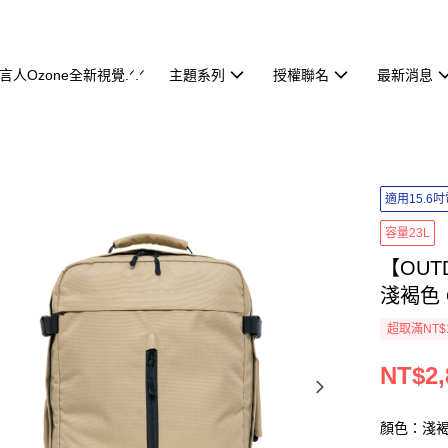
代言人Ozone全新視覺.ᐟ.ᐟ
主題系列
授權聯名
最新消息
適用15.6
容量23L
【OUT
淺褐色 O
超取滿NT$
NT$2,
顏色：淺