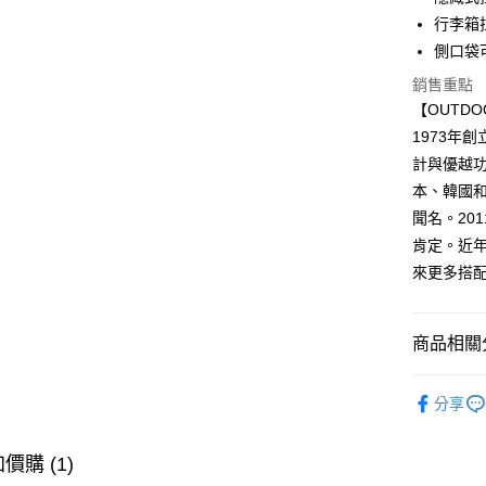
行李箱
AFTEE先
側口袋
相關說明
【關於「A
銷售重點
ATM付款
AFTEE
【OUTD
便利好安
１．簡單
1973年創
２．便利
運送方式
計與優越功
３．安心
本、韓國和
全家取貨
【「AFT
聞名。20
每筆NT$8
１．於結帳
肯定。近年
付」結帳
付款後全
來更多搭
２．訂單
３．收到繳
每筆NT$8
／ATM／
※ 請注意
萊爾富取
商品相關分
絡購買商品
先享後付
每筆NT$8
旅行後背
※ 交易是
分享
是否繳費成
付款後萊
►OUTD
付客戶支
每筆NT$8
全部商品
價購 (1)
【注意事
7-11取貨