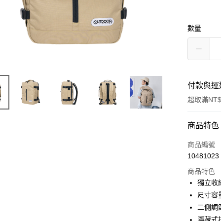
數量
付款與運
超取滿NT$
付款方式
商品特色
信用卡一
商品編號
10481023
超商取貨
商品特色
LINE Pay
獨立收納
尺寸容
Apple Pay
二側調
悠遊付
隱藏式