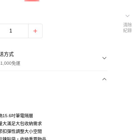
清除
紀錄
送方式
1,000免運
次付款
付款
15.6吋筆電隔層
量大滿足大包收納需求
節扣彈性調整大小空間
拉鍊貼袋，收納重要物品