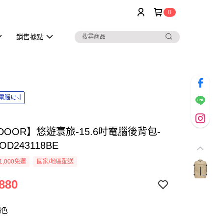
0
銷售據點
吋電腦尺寸
DOOR】悠遊寰旅-15.6吋電腦後背包-
D243118BE
1,000免運
國家/地區配送
880
褐色