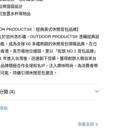
拉桿插袋設計
享後付
可放置水杯等物品
FTEE先享後付」】
先享後付是「在收到商品之後才付款」的支付方式。 讓您購物簡單
OOR PRODUCTS®：經典美式休閒背包品牌】
心！
：不需註冊會員、不需綁卡、不需儲值。
立於加州洛杉磯，OUTDOOR PRODUCTS® 憑藉經典設
：只要手機號碼，簡訊認證，即可結帳。
能，成為全球 60 多國熱銷的休閒背包領導品牌。在日
：先確認商品／服務後，再付款。
香港，其市場地位穩固，更以「街頭 NO.1 背包品牌」
付款
EE先享後付」結帳流程】
11 年進入台灣後，迅速創下佳績，獲得創辦人親自來台
0，滿NT$1,000(含以上)免運費
方式選擇「AFTEE先享後付」後，將跳轉至「AFTEE先享後
品牌積極合作全球知名IP，注入趣味時尚，為消費者帶
頁面，進行簡訊認證並確認金額後，即可完成結帳。
家取貨
配可能，持續引領休閒背包潮流。
成立數日內，您將收到繳費通知簡訊。
費通知簡訊後14天內，點擊此簡訊中的連結，可透過四大超商
0，滿NT$1,000(含以上)免運費
網路銀行／等多元方式進行付款，方視為交易完成。
：結帳手續完成當下不需立刻繳費，但若您需要取消訂單，請聯
貨付款
類 (4)
的店家。未經商家同意取消之訂單仍視為有效，需透過AFTEE
繳納相關費用。
0，滿NT$1,000(含以上)免運費
包
否成功請以「AFTEE先享後付 」之結帳頁面顯示為準，若有關於
客服
功／繳費後需取消欲退款等相關疑問，請聯繫「AFTEE先享後
爾富取貨
OOR 流行休閒包
．悠遊寰旅系列包款
援中心」
https://netprotections.freshdesk.com/support/home
0，滿NT$1,000(含以上)免運費
查看全部
項】
付款