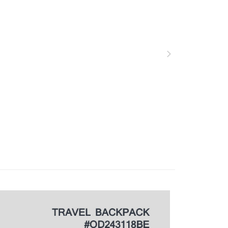
恩沛科技股份有限公司提供之「AFTEE先享後付」服務完成之
包·高中生書包
依本服務之必要範圍內提供個人資料，並將交易相關給付款項請
0，滿NT$1,000(含以上)免運費
讓予恩沛科技股份有限公司。
個人資料處理事宜，請瀏覽以下網址：
1取貨
ee.tw/terms/#terms3
0，滿NT$1,000(含以上)免運費
年的使用者請事先徵得法定代理人或監護人之同意方可使用
E先享後付」，若未經同意申辦者引起之損失，本公司不負相關責
AFTEE先享後付」時，將依據個別帳號之用戶狀況，依本公司
0，滿NT$1,000(含以上)免運費
核予不同之上限額度；若仍有額度不足之情形，本公司將視審查
用戶進行身份認證。
一人註冊多個帳號或使用他人資訊註冊。若發現惡意使用之情
00
科技股份有限公司將有權停止該用戶之使用額度並採取法律行
查看運費