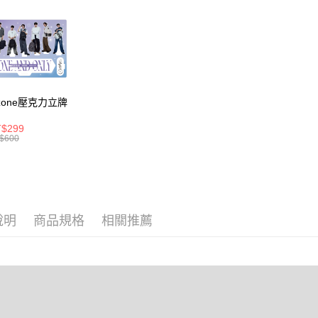
１．透過由
⭐大學後背
交易，需
每筆NT$8
求債權轉
２．關於
付款後7-1
https://aft
每筆NT$8
３．未成
「AFTE
宅配
任。
zone壓克力立牌
４．使用「
每筆NT$8
即時審查
結果請求
$299
外島宅配
$600
５．嚴禁
每筆NT$2
形，恩沛
動。
海外宅配
說明
商品規格
相關推薦