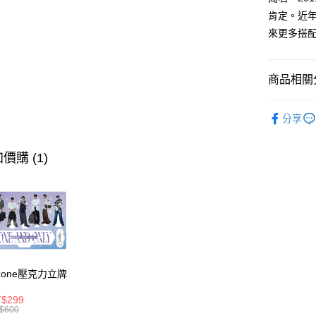
２．便利
運送方式
肯定。近年
３．安心
來更多搭
全家取貨
【「AFT
每筆NT$8
１．於結帳
付」結帳
商品相關分
付款後全
２．訂單
３．收到繳
每筆NT$8
後背包
／ATM／
分享
※ 請注意
►OUTD
萊爾富取
絡購買商品
先享後付
每筆NT$8
全部商品
價購 (1)
※ 交易是
是否繳費成
付款後萊
⭐大學後背
付客戶支
每筆NT$8
【注意事
7-11取貨
１．透過由
交易，需
每筆NT$8
求債權轉
２．關於
付款後7-1
zone壓克力立牌
https://aft
每筆NT$8
３．未成
$299
「AFTE
$600
宅配
任。