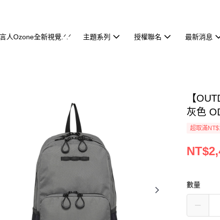
代言人Ozone全新視覺.ᐟ.ᐟ
主題系列
授權聯名
最新消息
【OUT
灰色 OD
超取滿NT$
NT$2,
數量