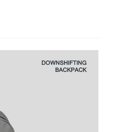
AFTEE先享後付」時，將依據個別帳號之用戶狀況，依本公司
0，滿NT$1,000(含以上)免運費
核予不同之上限額度；若仍有額度不足之情形，本公司將視審查
用戶進行身份認證。
一人註冊多個帳號或使用他人資訊註冊。若發現惡意使用之情
00
科技股份有限公司將有權停止該用戶之使用額度並採取法律行
查看運費