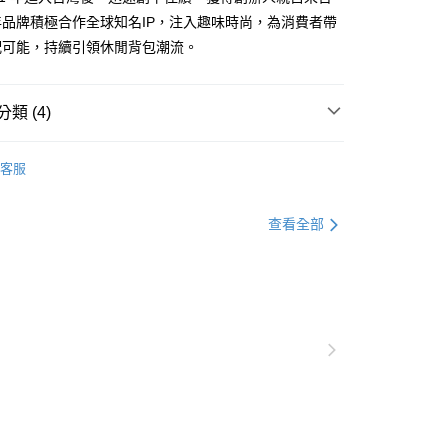
：只要手機號碼，簡訊認證，即可結帳。
品牌積極合作全球知名IP，注入趣味時尚，為消費者帶
：先確認商品／服務後，再付款。
配可能，持續引領休閒背包潮流。
付款
EE先享後付」結帳流程】
0，滿NT$1,000(含以上)免運費
方式選擇「AFTEE先享後付」後，將跳轉至「AFTEE先享後
頁面，進行簡訊認證並確認金額後，即可完成結帳。
類 (4)
家取貨
成立數日內，您將收到繳費通知簡訊。
費通知簡訊後14天內，點擊此簡訊中的連結，可透過四大超商
0，滿NT$1,000(含以上)免運費
網路銀行／等多元方式進行付款，方視為交易完成。
客服
：結帳手續完成當下不需立刻繳費，但若您需要取消訂單，請聯
OOR 流行休閒包
．慢活宣言系列包款
貨付款
的店家。未經商家同意取消之訂單仍視為有效，需透過AFTEE
繳納相關費用。
0，滿NT$1,000(含以上)免運費
查看全部
否成功請以「AFTEE先享後付 」之結帳頁面顯示為準，若有關於
功／繳費後需取消欲退款等相關疑問，請聯繫「AFTEE先享後
爾富取貨
包·高中生書包
援中心」
https://netprotections.freshdesk.com/support/home
0，滿NT$1,000(含以上)免運費
項】
付款
恩沛科技股份有限公司提供之「AFTEE先享後付」服務完成之
依本服務之必要範圍內提供個人資料，並將交易相關給付款項請
0，滿NT$1,000(含以上)免運費
讓予恩沛科技股份有限公司。
個人資料處理事宜，請瀏覽以下網址：
1取貨
ee.tw/terms/#terms3
0，滿NT$1,000(含以上)免運費
年的使用者請事先徵得法定代理人或監護人之同意方可使用
E先享後付」，若未經同意申辦者引起之損失，本公司不負相關責