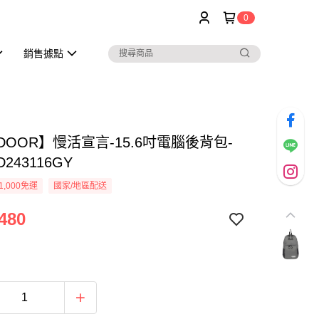
0
銷售據點
DOOR】慢活宣言-15.6吋電腦後背包-
243116GY
1,000免運
國家/地區配送
480