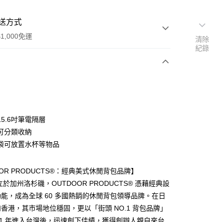
送方式
1,000免運
清除
紀錄
次付款
付款
5.6吋筆電隔層
可分類收納
袋可放置水杯等物品
OOR PRODUCTS®：經典美式休閒背包品牌】
享後付
立於加州洛杉磯，OUTDOOR PRODUCTS® 憑藉經典設
FTEE先享後付」】
能，成為全球 60 多國熱銷的休閒背包領導品牌。在日
先享後付是「在收到商品之後才付款」的支付方式。 讓您購物簡單
香港，其市場地位穩固，更以「街頭 NO.1 背包品牌」
心！
：不需註冊會員、不需綁卡、不需儲值。
11 年進入台灣後，迅速創下佳績，獲得創辦人親自來台