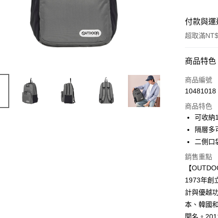
付款與運
超取滿NT$
付款方式
商品特色
信用卡一
商品編號
10481018
超商取貨
商品特色
LINE Pay
可收納1
隔層多
Apple Pay
二側口
悠遊付
銷售重點
【OUTD
AFTEE先
相關說明
1973年創
【關於「A
計與優越功
ATM付款
AFTEE
本、韓國和
便利好安
１．簡單
聞名。20