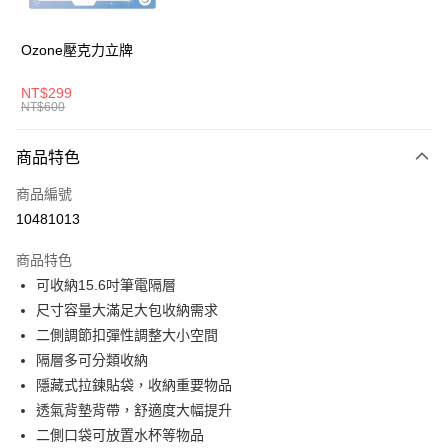
悠遊付
AFTEE先享後付
Ozone壓克力立牌
相關說明
【關於「AFTEE先享後付」】
NT$299
ATM付款
AFTEE先享後付是「在收到商品之後才付款」的支付方式。 讓您購物簡單
NT$600
便利好安心！
１．簡單：不需註冊會員、不需綁卡、不需儲值。
運送方式
商品特色
２．便利：只要手機號碼，簡訊認證，即可結帳。
３．安心：先確認商品／服務後，再付款。
全家取貨付款
商品編號
每筆NT$80，滿NT$1,000(含以上)免運費
【「AFTEE先享後付」結帳流程】
10481013
１．於結帳方式選擇「AFTEE先享後付」後，將跳轉至「AFTEE先享後付」
付款後全家取貨
結帳頁面，進行簡訊認證並確認金額後，即可完成結帳。
商品特色
２．訂單成立數日內，您將收到繳費通知簡訊。
每筆NT$80，滿NT$1,000(含以上)免運費
可收納15.6吋筆電隔層
３．收到繳費通知簡訊後14天內，點擊此簡訊中的連結，可透過四大超商／
ATM／網路銀行／等多元方式進行付款，方視為交易完成。
尺寸容量大滿足大包收納需求
萊爾富取貨付款
※ 請注意：結帳手續完成當下不需立刻繳費，但若您需要取消訂單，請聯絡
二側調節扣彈性調整大小空間
每筆NT$80，滿NT$1,000(含以上)免運費
購買商品的店家。未經商家同意取消之訂單仍視為有效，需透過AFTEE先享
後付繳納相關費用。
隔層多可分類收納
付款後萊爾富取貨
※ 交易是否成功請以「AFTEE先享後付 」之結帳頁面顯示為準，若有關於
隱藏式拉鍊貼袋，收納重要物品
是否繳費成功／繳費後需取消欲退款等相關疑問，請聯繫「AFTEE先享後付
每筆NT$80，滿NT$1,000(含以上)免運費
透氣背墊背帶，舒適度大幅提升
客戶支援中心」
https://netprotections.freshdesk.com/support/home
二側口袋可放置水杯等物品
7-11取貨付款
【注意事項】