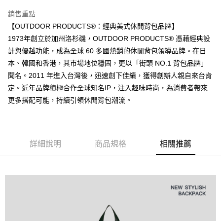
１．透過由恩沛科技股份有限公司提供之「AFTEE先享後付」服務完成之交
每筆NT$80，滿NT$1,000(含以上)免運費
銷售重點
易，需依本服務之必要範圍內提供個人資料，並將交易相關給付款項請求債
【OUTDOOR PRODUCTS®：經典美式休閒背包品牌】
權轉讓予恩沛科技股份有限公司。
付款後7-11取貨
２．關於個人資料處理事宜，請瀏覽以下網址：
1973年創立於加州洛杉磯，OUTDOOR PRODUCTS® 憑藉經典設
每筆NT$80，滿NT$1,000(含以上)免運費
https://aftee.tw/terms/#terms3
計與優越功能，成為全球 60 多國熱銷的休閒背包領導品牌。在日
３．未成年的使用者請事先徵得法定代理人或監護人之同意方可使用
宅配
「AFTEE先享後付」，若未經同意申辦者引起之損失，本公司不負相關責
本、韓國和香港，其市場地位穩固，更以「街頭 NO.1 背包品牌」
任。
每筆NT$80，滿NT$1,000(含以上)免運費
聞名。2011 年進入台灣後，迅速創下佳績，獲得創辦人親自來台肯
４．使用「AFTEE先享後付」時，將依據個別帳號之用戶狀況，依本公司即
定。近年品牌積極合作全球知名IP，注入趣味時尚，為消費者帶來
時審查核予不同之上限額度；若仍有額度不足之情形，本公司將視審查結果
外島宅配
請求用戶進行身份認證。
更多搭配可能，持續引領休閒背包潮流。
每筆NT$200
５．嚴禁一人註冊多個帳號或使用他人資訊註冊。若發現惡意使用之情形，
恩沛科技股份有限公司將有權停止該用戶之使用額度並採取法律行動。
海外宅配
查看運費
詳細說明
商品規格
相關推薦