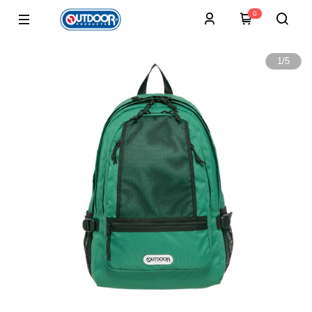
0
1
/
5