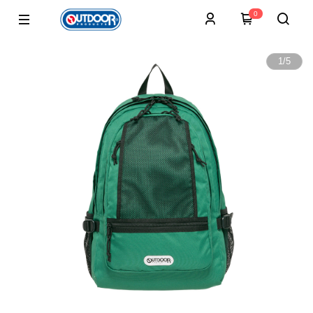
0
1
/
5