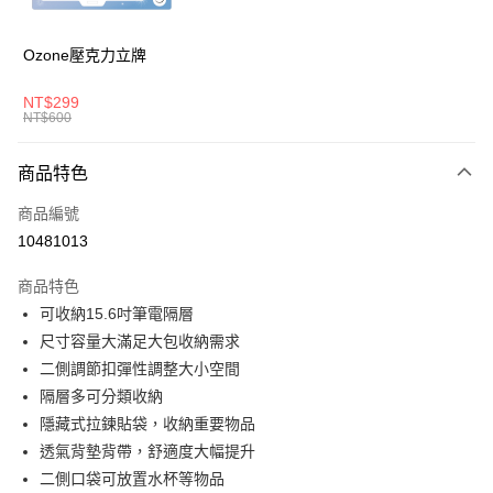
悠遊付
AFTEE先享後付
Ozone壓克力立牌
相關說明
【關於「AFTEE先享後付」】
NT$299
ATM付款
AFTEE先享後付是「在收到商品之後才付款」的支付方式。 讓您購物簡單
NT$600
便利好安心！
１．簡單：不需註冊會員、不需綁卡、不需儲值。
運送方式
商品特色
２．便利：只要手機號碼，簡訊認證，即可結帳。
３．安心：先確認商品／服務後，再付款。
全家取貨付款
商品編號
每筆NT$80，滿NT$1,000(含以上)免運費
【「AFTEE先享後付」結帳流程】
10481013
１．於結帳方式選擇「AFTEE先享後付」後，將跳轉至「AFTEE先享後付」
付款後全家取貨
結帳頁面，進行簡訊認證並確認金額後，即可完成結帳。
商品特色
２．訂單成立數日內，您將收到繳費通知簡訊。
每筆NT$80，滿NT$1,000(含以上)免運費
可收納15.6吋筆電隔層
３．收到繳費通知簡訊後14天內，點擊此簡訊中的連結，可透過四大超商／
ATM／網路銀行／等多元方式進行付款，方視為交易完成。
尺寸容量大滿足大包收納需求
萊爾富取貨付款
※ 請注意：結帳手續完成當下不需立刻繳費，但若您需要取消訂單，請聯絡
二側調節扣彈性調整大小空間
每筆NT$80，滿NT$1,000(含以上)免運費
購買商品的店家。未經商家同意取消之訂單仍視為有效，需透過AFTEE先享
後付繳納相關費用。
隔層多可分類收納
付款後萊爾富取貨
※ 交易是否成功請以「AFTEE先享後付 」之結帳頁面顯示為準，若有關於
隱藏式拉鍊貼袋，收納重要物品
是否繳費成功／繳費後需取消欲退款等相關疑問，請聯繫「AFTEE先享後付
每筆NT$80，滿NT$1,000(含以上)免運費
透氣背墊背帶，舒適度大幅提升
客戶支援中心」
https://netprotections.freshdesk.com/support/home
二側口袋可放置水杯等物品
7-11取貨付款
【注意事項】