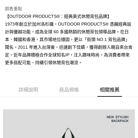
１．透過由恩沛科技股份有限公司提供之「AFTEE先享後付」服務完成之交
每筆NT$80，滿NT$1,000(含以上)免運費
銷售重點
易，需依本服務之必要範圍內提供個人資料，並將交易相關給付款項請求債
【OUTDOOR PRODUCTS®：經典美式休閒背包品牌】
權轉讓予恩沛科技股份有限公司。
付款後7-11取貨
２．關於個人資料處理事宜，請瀏覽以下網址：
1973年創立於加州洛杉磯，OUTDOOR PRODUCTS® 憑藉經典設
每筆NT$80，滿NT$1,000(含以上)免運費
https://aftee.tw/terms/#terms3
計與優越功能，成為全球 60 多國熱銷的休閒背包領導品牌。在日
３．未成年的使用者請事先徵得法定代理人或監護人之同意方可使用
宅配
「AFTEE先享後付」，若未經同意申辦者引起之損失，本公司不負相關責
本、韓國和香港，其市場地位穩固，更以「街頭 NO.1 背包品牌」
任。
每筆NT$80，滿NT$1,000(含以上)免運費
聞名。2011 年進入台灣後，迅速創下佳績，獲得創辦人親自來台肯
４．使用「AFTEE先享後付」時，將依據個別帳號之用戶狀況，依本公司即
定。近年品牌積極合作全球知名IP，注入趣味時尚，為消費者帶來
時審查核予不同之上限額度；若仍有額度不足之情形，本公司將視審查結果
外島宅配
請求用戶進行身份認證。
更多搭配可能，持續引領休閒背包潮流。
每筆NT$200
５．嚴禁一人註冊多個帳號或使用他人資訊註冊。若發現惡意使用之情形，
恩沛科技股份有限公司將有權停止該用戶之使用額度並採取法律行動。
海外宅配
查看運費
詳細說明
商品規格
相關推薦