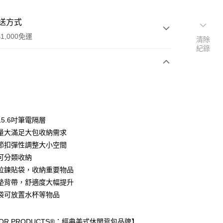
送方式
1,000免運
清除
紀錄
次付款
付款
5.6吋筆電隔層
量大滿足大包收納需求
節扣彈性調整大小空間
可分類收納
拉鍊貼袋，收納重要物品
享後付
墊背帶，舒適度大幅提升
FTEE先享後付」】
袋可放置水杯等物品
先享後付是「在收到商品之後才付款」的支付方式。 讓您購物簡單
心！
：不需註冊會員、不需綁卡、不需儲值。
OOR PRODUCTS®：經典美式休閒背包品牌】