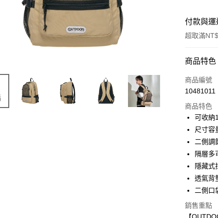
付款與運
超取滿NT$
付款方式
商品特色
信用卡一
商品編號
10481011
超商取貨
商品特色
LINE Pay
可收納1
尺寸容
Apple Pay
二側調
悠遊付
隔層多
隱藏式
AFTEE先
透氣背
相關說明
【關於「A
二側口
ATM付款
AFTEE
銷售重點
便利好安
１．簡單
【OUTD