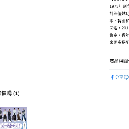
２．便利
運送方式
1973年創
３．安心
計與優越功
全家取貨
【「AFT
本、韓國和
每筆NT$8
１．於結帳
聞名。20
付」結帳
付款後全
肯定。近年
２．訂單
３．收到繳
來更多搭
每筆NT$8
／ATM／
※ 請注意
萊爾富取
絡購買商品
商品相關分
先享後付
每筆NT$8
※ 交易是
是否繳費成
付款後萊
後背包
付客戶支
分享
每筆NT$8
►OUTD
【注意事
7-11取貨
全部商品
１．透過由
價購 (1)
交易，需
每筆NT$8
⭐大學後背
求債權轉
２．關於
付款後7-1
https://aft
每筆NT$8
３．未成
「AFTE
宅配
任。