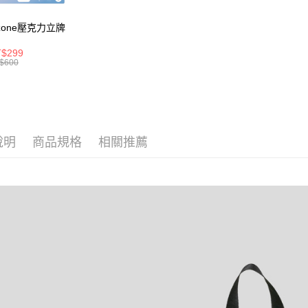
４．使用「
每筆NT$8
即時審查
zone壓克力立牌
結果請求
外島宅配
５．嚴禁
$299
每筆NT$2
形，恩沛
$600
動。
海外宅配
說明
商品規格
相關推薦