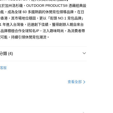
：只要手機號碼，簡訊認證，即可結帳。
立於加州洛杉磯，OUTDOOR PRODUCTS® 憑藉經典設
：先確認商品／服務後，再付款。
能，成為全球 60 多國熱銷的休閒背包領導品牌。在日
付款
EE先享後付」結帳流程】
香港，其市場地位穩固，更以「街頭 NO.1 背包品牌」
0，滿NT$1,000(含以上)免運費
方式選擇「AFTEE先享後付」後，將跳轉至「AFTEE先享後
11 年進入台灣後，迅速創下佳績，獲得創辦人親自來台
頁面，進行簡訊認證並確認金額後，即可完成結帳。
家取貨
品牌積極合作全球知名IP，注入趣味時尚，為消費者帶
成立數日內，您將收到繳費通知簡訊。
費通知簡訊後14天內，點擊此簡訊中的連結，可透過四大超商
配可能，持續引領休閒背包潮流。
0，滿NT$1,000(含以上)免運費
網路銀行／等多元方式進行付款，方視為交易完成。
：結帳手續完成當下不需立刻繳費，但若您需要取消訂單，請聯
貨付款
的店家。未經商家同意取消之訂單仍視為有效，需透過AFTEE
類 (4)
繳納相關費用。
0，滿NT$1,000(含以上)免運費
否成功請以「AFTEE先享後付 」之結帳頁面顯示為準，若有關於
功／繳費後需取消欲退款等相關疑問，請聯繫「AFTEE先享後
爾富取貨
援中心」
https://netprotections.freshdesk.com/support/home
客服
0，滿NT$1,000(含以上)免運費
OOR 流行休閒包
．風格前線系列包款
項】
付款
恩沛科技股份有限公司提供之「AFTEE先享後付」服務完成之
查看全部
依本服務之必要範圍內提供個人資料，並將交易相關給付款項請
0，滿NT$1,000(含以上)免運費
包·高中生書包
讓予恩沛科技股份有限公司。
個人資料處理事宜，請瀏覽以下網址：
1取貨
ee.tw/terms/#terms3
0，滿NT$1,000(含以上)免運費
年的使用者請事先徵得法定代理人或監護人之同意方可使用
E先享後付」，若未經同意申辦者引起之損失，本公司不負相關責