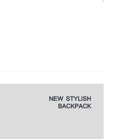
AFTEE先享後付」時，將依據個別帳號之用戶狀況，依本公司
0，滿NT$1,000(含以上)免運費
核予不同之上限額度；若仍有額度不足之情形，本公司將視審查
用戶進行身份認證。
一人註冊多個帳號或使用他人資訊註冊。若發現惡意使用之情
00
科技股份有限公司將有權停止該用戶之使用額度並採取法律行
查看運費