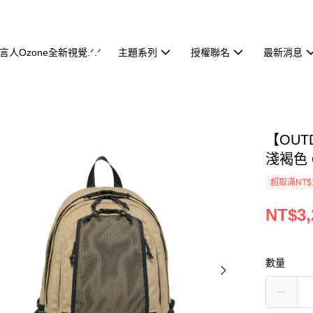
代言人Ozone全新視覺.ᐟ.ᐟ
主題系列
授權聯名
最新消息
【OUT
淺褐色 O
超取滿NT$
NT$3,
數量