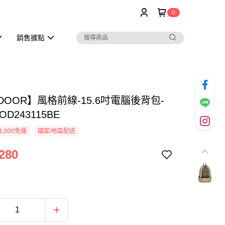
0
銷售據點
DOOR】風格前線-15.6吋電腦後背包-
D243115BE
1,000免運
國家/地區配送
280