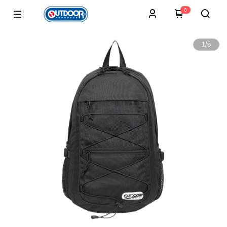
0
1
/
5