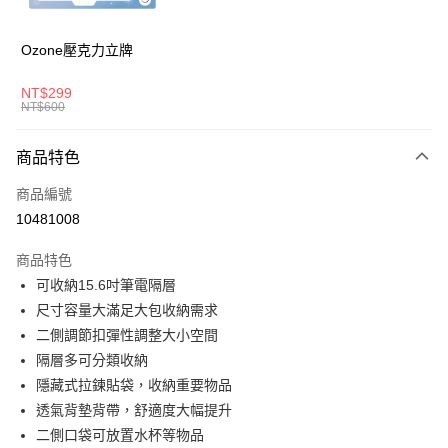
悠遊付
AFTEE先享後付
Ozone壓克力立牌
相關說明
【關於「AFTEE先享後付」】
NT$299
ATM付款
AFTEE先享後付是「在收到商品之後才付款」的支付方式。 讓您購物簡單
NT$600
便利好安心！
１．簡單：不需註冊會員、不需綁卡、不需儲值。
運送方式
商品特色
２．便利：只要手機號碼，簡訊認證，即可結帳。
３．安心：先確認商品／服務後，再付款。
全家取貨付款
商品編號
每筆NT$80，滿NT$1,000(含以上)免運費
【「AFTEE先享後付」結帳流程】
10481008
１．於結帳方式選擇「AFTEE先享後付」後，將跳轉至「AFTEE先享後付」
付款後全家取貨
結帳頁面，進行簡訊認證並確認金額後，即可完成結帳。
商品特色
２．訂單成立數日內，您將收到繳費通知簡訊。
每筆NT$80，滿NT$1,000(含以上)免運費
可收納15.6吋筆電隔層
３．收到繳費通知簡訊後14天內，點擊此簡訊中的連結，可透過四大超商／
ATM／網路銀行／等多元方式進行付款，方視為交易完成。
尺寸容量大滿足大包收納需求
萊爾富取貨付款
※ 請注意：結帳手續完成當下不需立刻繳費，但若您需要取消訂單，請聯絡
二側調節扣彈性調整大小空間
每筆NT$80，滿NT$1,000(含以上)免運費
購買商品的店家。未經商家同意取消之訂單仍視為有效，需透過AFTEE先享
後付繳納相關費用。
隔層多可分類收納
付款後萊爾富取貨
※ 交易是否成功請以「AFTEE先享後付 」之結帳頁面顯示為準，若有關於
隱藏式拉鍊貼袋，收納重要物品
是否繳費成功／繳費後需取消欲退款等相關疑問，請聯繫「AFTEE先享後付
每筆NT$80，滿NT$1,000(含以上)免運費
透氣背墊背帶，舒適度大幅提升
客戶支援中心」
https://netprotections.freshdesk.com/support/home
二側口袋可放置水杯等物品
7-11取貨付款
【注意事項】