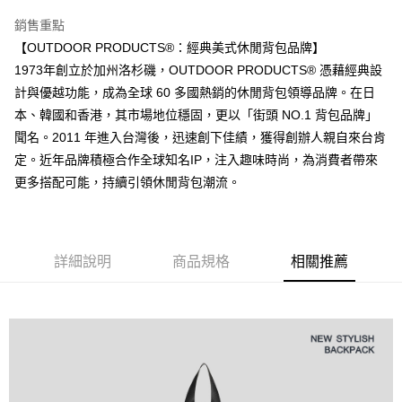
１．透過由恩沛科技股份有限公司提供之「AFTEE先享後付」服務完成之交
每筆NT$80，滿NT$1,000(含以上)免運費
銷售重點
易，需依本服務之必要範圍內提供個人資料，並將交易相關給付款項請求債
【OUTDOOR PRODUCTS®：經典美式休閒背包品牌】
權轉讓予恩沛科技股份有限公司。
付款後7-11取貨
２．關於個人資料處理事宜，請瀏覽以下網址：
1973年創立於加州洛杉磯，OUTDOOR PRODUCTS® 憑藉經典設
每筆NT$80，滿NT$1,000(含以上)免運費
https://aftee.tw/terms/#terms3
計與優越功能，成為全球 60 多國熱銷的休閒背包領導品牌。在日
３．未成年的使用者請事先徵得法定代理人或監護人之同意方可使用
宅配
「AFTEE先享後付」，若未經同意申辦者引起之損失，本公司不負相關責
本、韓國和香港，其市場地位穩固，更以「街頭 NO.1 背包品牌」
任。
每筆NT$80，滿NT$1,000(含以上)免運費
聞名。2011 年進入台灣後，迅速創下佳績，獲得創辦人親自來台肯
４．使用「AFTEE先享後付」時，將依據個別帳號之用戶狀況，依本公司即
定。近年品牌積極合作全球知名IP，注入趣味時尚，為消費者帶來
時審查核予不同之上限額度；若仍有額度不足之情形，本公司將視審查結果
外島宅配
請求用戶進行身份認證。
更多搭配可能，持續引領休閒背包潮流。
每筆NT$200
５．嚴禁一人註冊多個帳號或使用他人資訊註冊。若發現惡意使用之情形，
恩沛科技股份有限公司將有權停止該用戶之使用額度並採取法律行動。
海外宅配
查看運費
詳細說明
商品規格
相關推薦